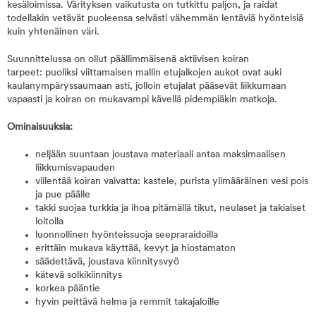
kesäloimissa. Värityksen vaikutusta on tutkittu paljon, ja raidat
todellakin vetävät puoleensa selvästi vähemmän lentäviä hyönteisiä
kuin yhtenäinen väri.
Suunnittelussa on ollut päällimmäisenä aktiivisen koiran
tarpeet: puoliksi viittamaisen mallin etujalkojen aukot ovat auki
kaulanympäryssaumaan asti, jolloin etujalat pääsevät liikkumaan
vapaasti ja koiran on mukavampi kävellä pidempiäkin matkoja.
Ominaisuuksia:
neljään suuntaan joustava materiaali antaa maksimaalisen
liikkumisvapauden
viilentää koiran vaivatta: kastele, purista ylimääräinen vesi pois
ja pue päälle
takki suojaa turkkia ja ihoa pitämällä tikut, neulaset ja takiaiset
loitolla
luonnollinen hyönteissuoja seepraraidoilla
erittäin mukava käyttää, kevyt ja hiostamaton
säädettävä, joustava kiinnitysvyö
kätevä solkikiinnitys
korkea pääntie
hyvin peittävä helma ja remmit takajaloille