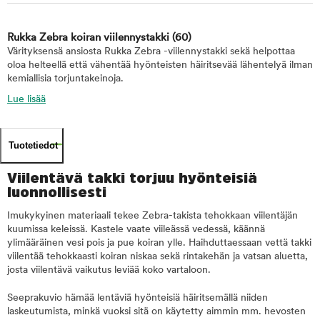
Rukka Zebra koiran viilennystakki
(60)
Värityksensä ansiosta Rukka Zebra -viilennystakki sekä helpottaa
oloa helteellä että vähentää hyönteisten häiritsevää lähentelyä ilman
kemiallisia torjuntakeinoja.
Lue lisää
Tuotetiedot
Viilentävä takki torjuu hyönteisiä
luonnollisesti
Imukykyinen materiaali tekee Zebra-takista tehokkaan viilentäjän
kuumissa keleissä. Kastele vaate viileässä vedessä, käännä
ylimääräinen vesi pois ja pue koiran ylle. Haihduttaessaan vettä takki
viilentää tehokkaasti koiran niskaa sekä rintakehän ja vatsan aluetta,
josta viilentävä vaikutus leviää koko vartaloon.
Seeprakuvio hämää lentäviä hyönteisiä häiritsemällä niiden
laskeutumista, minkä vuoksi sitä on käytetty aimmin mm. hevosten