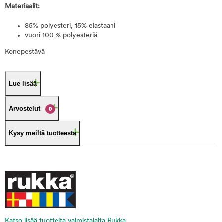
Materiaalit:
85% polyesteri, 15% elastaani
vuori 100 % polyesteriä
Konepestävä
Lue lisää
Arvostelut
0
Kysy meiltä tuotteesta
Katso lisää tuotteita valmistajalta Rukka