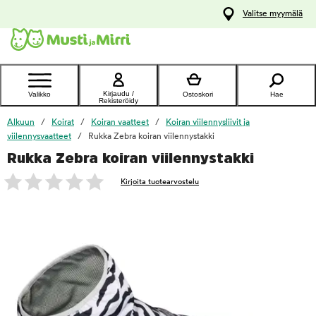
y
Valitse myymälä
ltöön
Ota yhteyttä
asiakaspalveluun
Kirjaudu /
Valikko
Ostoskori
Hae
Rekisteröidy
Alkuun
Koirat
Koiran vaatteet
Koiran viilennysliivit ja
viilennysvaatteet
Rukka Zebra koiran viilennystakki
Rukka Zebra koiran viilennystakki
foo
Kirjoita tuotearvostelu