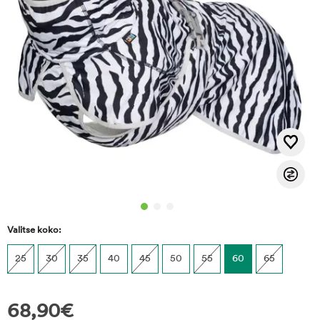
Valitse koko:
25
30
35
40
45
50
55
60
65
68,90
€