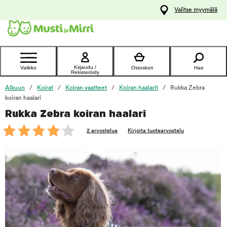
y
Valitse myymälä
ltöön
Ota yhteyttä
asiakaspalveluun
Kirjaudu /
Valikko
Ostoskori
Hae
Rekisteröidy
Alkuun
Koirat
Koiran vaatteet
Koiran haalarit
Rukka Zebra
koiran haalari
Rukka Zebra koiran haalari
foo
2 arvostelua
Kirjoita tuotearvostelu