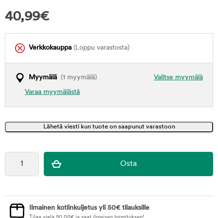
40,99
€
Verkkokauppa
(Loppu varastosta)
Myymälä
(1 myymälä)
Valitse myymälä
Varaa myymälästä
Ilmainen kotiinkuljetus yli 50€ tilauksille
Tilaa vielä
50,00
€
ja saat ilmaisen toimituksen!