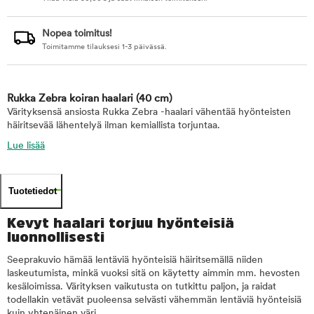
Nopea toimitus!
Toimitamme tilauksesi 1-3 päivässä.
Rukka Zebra koiran haalari
(40 cm)
Värityksensä ansiosta Rukka Zebra -haalari vähentää hyönteisten
häiritsevää lähentelyä ilman kemiallista torjuntaa.
Lue lisää
Tuotetiedot
Kevyt haalari torjuu hyönteisiä
luonnollisesti
Seeprakuvio hämää lentäviä hyönteisiä häiritsemällä niiden
laskeutumista, minkä vuoksi sitä on käytetty aimmin mm. hevosten
kesäloimissa. Värityksen vaikutusta on tutkittu paljon, ja raidat
todellakin vetävät puoleensa selvästi vähemmän lentäviä hyönteisiä
kuin yhtenäinen väri.