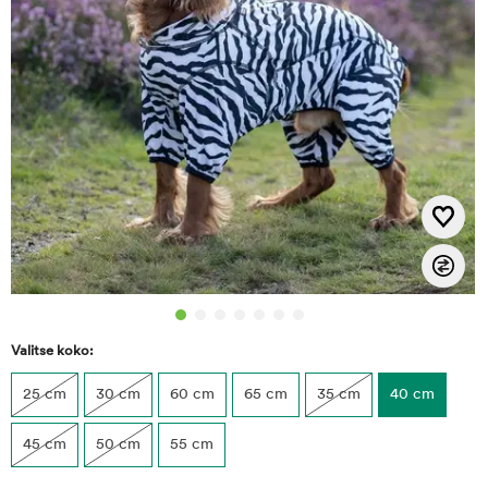
Valitse koko:
25 cm
30 cm
60 cm
65 cm
35 cm
40 cm
45 cm
50 cm
55 cm