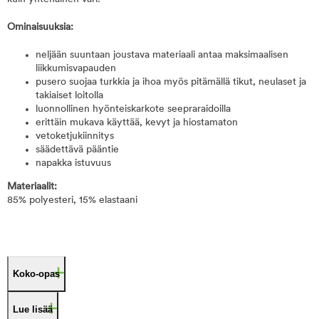
Ominaisuuksia:
neljään suuntaan joustava materiaali antaa maksimaalisen
liikkumisvapauden
pusero suojaa turkkia ja ihoa myös pitämällä tikut, neulaset ja
takiaiset loitolla
luonnollinen hyönteiskarkote seepraraidoilla
erittäin mukava käyttää, kevyt ja hiostamaton
vetoketjukiinnitys
säädettävä pääntie
napakka istuvuus
Materiaalit:
85% polyesteri, 15% elastaani
Koko-opas
Lue lisää