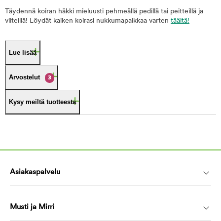
Täydennä koiran häkki mieluusti pehmeällä pedillä tai peitteillä ja
vilteillä! Löydät kaiken koirasi nukkumapaikkaa varten
täältä!
Lue lisää
Arvostelut
3
Kysy meiltä tuotteesta
Asiakaspalvelu
Musti ja Mirri