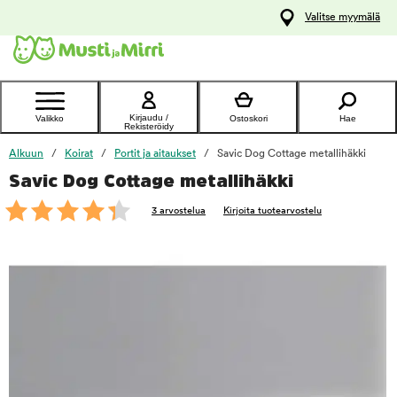
y
Valitse myymälä
ltöön
Ota yhteyttä
asiakaspalveluun
Kirjaudu /
Valikko
Ostoskori
Hae
Rekisteröidy
Alkuun
Koirat
Portit ja aitaukset
Savic Dog Cottage metallihäkki
Savic Dog Cottage metallihäkki
foo
3 arvostelua
Kirjoita tuotearvostelu