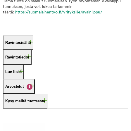
Tämä tuote on saanut Suomalaisen Työn myöntämän Avainlippu-
tunnuksen, josta voit lukea tarkemmin
täältä:
https://suomalainentyo.fi/yrityksille/avainlippu/
Ravintosisältö
Ravintotiedot
Lue lisää
Arvostelut
8
Kysy meiltä tuotteesta