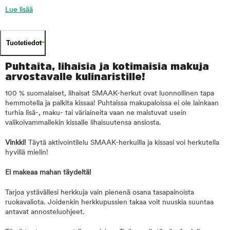
Lue lisää
Tuotetiedot
Puhtaita, lihaisia ja kotimaisia makuja
arvostavalle kulinaristille!
100 % suomalaiset, lihaisat SMAAK-herkut ovat luonnollinen tapa
hemmotella ja palkita kissaa! Puhtaissa makupaloissa ei ole lainkaan
turhia lisä-, maku- tai väriaineita vaan ne maistuvat usein
valikoivammallekin kissalle lihaisuutensa ansiosta.
Vinkki!
Täytä aktivointilelu SMAAK-herkuilla ja kissasi voi herkutella
hyvillä mielin!
Ei makeaa mahan täydeltä!
Tarjoa ystävällesi herkkuja vain pienenä osana tasapainoista
ruokavaliota. Joidenkin herkkupussien takaa voit nuuskia suuntaa
antavat annosteluohjeet.