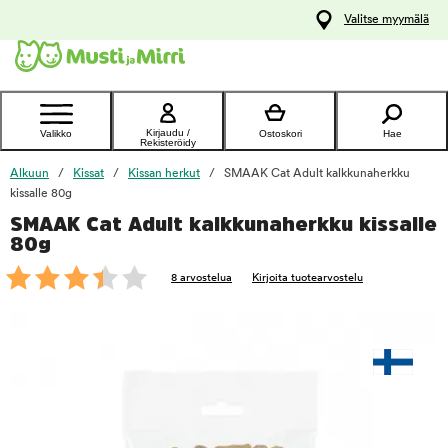
y
Valitse myymälä
ltöön
Ota yhteyttä
asiakaspalveluun
Kirjaudu /
Valikko
Ostoskori
Hae
Rekisteröidy
Alkuun
Kissat
Kissan herkut
SMAAK Cat Adult kalkkunaherkku
kissalle 80g
SMAAK Cat Adult kalkkunaherkku kissalle
foo
80g
8 arvostelua
Kirjoita tuotearvostelu