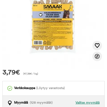
3,79
€
(
47,38
€
/ kg)
Verkkokauppa
(Löytyy varastosta)
Myymälä
(128 myymälät)
Valitse myymälä