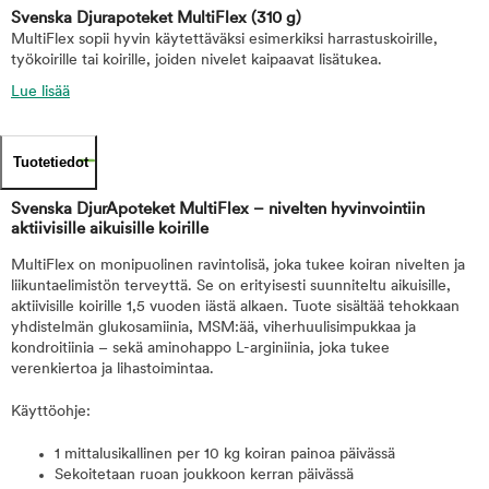
Svenska Djurapoteket MultiFlex
(310 g)
MultiFlex sopii hyvin käytettäväksi esimerkiksi harrastuskoirille,
työkoirille tai koirille, joiden nivelet kaipaavat lisätukea.
Lue lisää
Tuotetiedot
Svenska DjurApoteket MultiFlex – nivelten hyvinvointiin
aktiivisille aikuisille koirille
MultiFlex on monipuolinen ravintolisä, joka tukee koiran nivelten ja
liikuntaelimistön terveyttä. Se on erityisesti suunniteltu aikuisille,
aktiivisille koirille 1,5 vuoden iästä alkaen. Tuote sisältää tehokkaan
yhdistelmän glukosamiinia, MSM:ää, viherhuulisimpukkaa ja
kondroitiinia – sekä aminohappo L-arginiinia, joka tukee
verenkiertoa ja lihastoimintaa.
Käyttöohje:
1 mittalusikallinen per 10 kg koiran painoa päivässä
Sekoitetaan ruoan joukkoon kerran päivässä