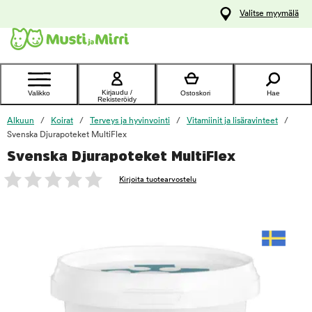
y
Valitse myymälä
ltöön
Ota yhteyttä
asiakaspalveluun
Kirjaudu /
Valikko
Ostoskori
Hae
Rekisteröidy
Alkuun
Koirat
Terveys ja hyvinvointi
Vitamiinit ja lisäravinteet
Svenska Djurapoteket MultiFlex
Svenska Djurapoteket MultiFlex
foo
Kirjoita tuotearvostelu