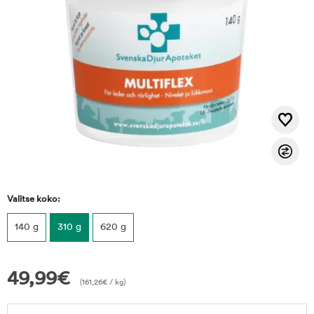
Valitse koko:
140 g
310 g
620 g
49,99
€
(
161,26
€
/ kg)