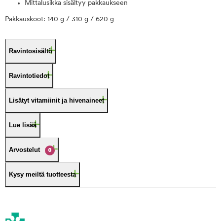
Mittalusikka sisältyy pakkaukseen
Pakkauskoot: 140 g / 310 g / 620 g
Ravintosisältö
Ravintotiedot
Lisätyt vitamiinit ja hivenaineet
Lue lisää
Arvostelut
0
Kysy meiltä tuotteesta