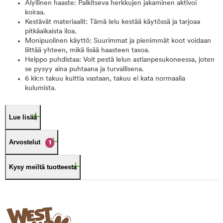
Älyllinen haaste: Palkitseva herkkujen jakaminen aktivoi
koiraa.
Kestävät materiaalit: Tämä lelu kestää käytössä ja tarjoaa
pitkäaikaista iloa.
Monipuolinen käyttö: Suurimmat ja pienimmät koot voidaan
liittää yhteen, mikä lisää haasteen tasoa.
Helppo puhdistaa: Voit pestä lelun astianpesukoneessa, joten
se pysyy aina puhtaana ja turvallisena.
6 kk:n takuu kuittia vastaan, takuu ei kata normaalia
kulumista.
Lue lisää
Arvostelut
1
Kysy meiltä tuotteesta