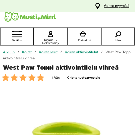
y
Valitse myymälä
ltöön
Ota yhteyttä
asiakaspalveluun
Kirjaudu /
Valikko
Ostoskori
Hae
Rekisteröidy
Alkuun
Koirat
Koiran lelut
Koiran aktivointilelut
West Paw Toppl
aktivointilelu vihreä
West Paw Toppl aktivointilelu vihreä
foo
1 Ääni
Kirjoita tuotearvostelu