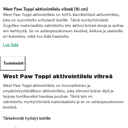
West Paw Toppl aktivointilelu vihreä
(10 cm)
West Paw Toppl aktivointilelu on 100% kierrätettävä aktivointilelu,
joka on suunniteltu erityisesti koirille. Tämä myrkyttömästä
Zogoflex-materiaalista valmistettu lelu aktivoi koirasi aivoja ja auttaa
sen kehitystä. Se on astianpesukoneen kestävä, kelluva ja saatavilla
eri kokoisina, mikä tuo lisää haasteita.
Lue lisää
Tuotetiedot
West Paw Toppl aktivointilelu vihreä
West Paw Toppl aktivointilelu on innovatiivinen ja
ympäristöystävällinen aktivointilelu, joka stimuloi koiran älyä ja
tarjoaa tuntikausiksi hauskaa puuhaa. Tämä lelu on
valmistettu myrkyttömistä materiaaleista ja se on astianpesukoneen
kestävä.
Tärkeimmät hyödyt koirille