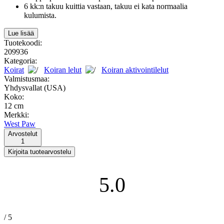
6 kk:n takuu kuittia vastaan, takuu ei kata normaalia
kulumista.
Lue lisää
Tuotekoodi:
209936
Kategoria:
Koirat
Koiran lelut
Koiran aktivointilelut
Valmistusmaa:
Yhdysvallat (USA)
Koko:
12 cm
Merkki:
West Paw
Arvostelut
1
5.0
/ 5