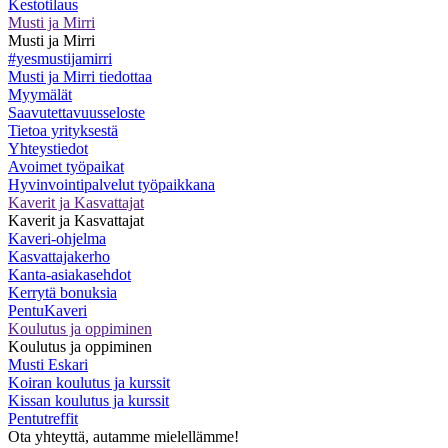
Kestotilaus
Musti ja Mirri
Musti ja Mirri
#yesmustijamirri
Musti ja Mirri tiedottaa
Myymälät
Saavutettavuusseloste
Tietoa yrityksestä
Yhteystiedot
Avoimet työpaikat
Hyvinvointipalvelut työpaikkana
Kaverit ja Kasvattajat
Kaverit ja Kasvattajat
Kaveri-ohjelma
Kasvattajakerho
Kanta-asiakasehdot
Kerrytä bonuksia
PentuKaveri
Koulutus ja oppiminen
Koulutus ja oppiminen
Musti Eskari
Koiran koulutus ja kurssit
Kissan koulutus ja kurssit
Pentutreffit
Ota yhteyttä, autamme mielellämme!