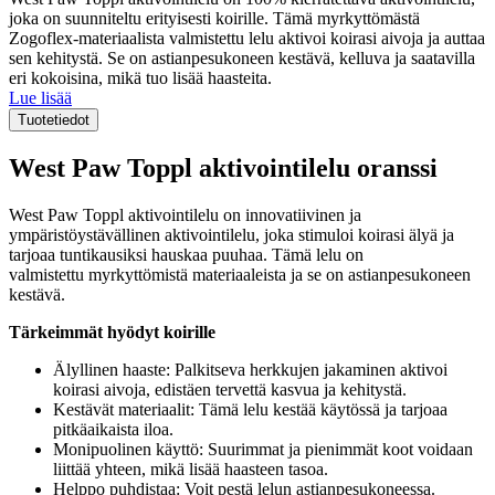
joka on suunniteltu erityisesti koirille. Tämä myrkyttömästä
Zogoflex-materiaalista valmistettu lelu aktivoi koirasi aivoja ja auttaa
sen kehitystä. Se on astianpesukoneen kestävä, kelluva ja saatavilla
eri kokoisina, mikä tuo lisää haasteita.
Lue lisää
Tuotetiedot
West Paw Toppl aktivointilelu oranssi
West Paw Toppl aktivointilelu on innovatiivinen ja
ympäristöystävällinen aktivointilelu, joka stimuloi koirasi älyä ja
tarjoaa tuntikausiksi hauskaa puuhaa. Tämä lelu on
valmistettu myrkyttömistä materiaaleista ja se on astianpesukoneen
kestävä.
Tärkeimmät hyödyt koirille
Älyllinen haaste: Palkitseva herkkujen jakaminen aktivoi
koirasi aivoja, edistäen tervettä kasvua ja kehitystä.
Kestävät materiaalit: Tämä lelu kestää käytössä ja tarjoaa
pitkäaikaista iloa.
Monipuolinen käyttö: Suurimmat ja pienimmät koot voidaan
liittää yhteen, mikä lisää haasteen tasoa.
Helppo puhdistaa: Voit pestä lelun astianpesukoneessa.