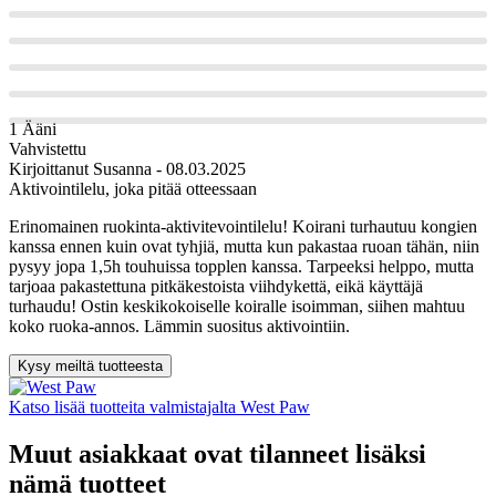
1 Ääni
Vahvistettu
Kirjoittanut
Susanna
- 08.03.2025
Aktivointilelu, joka pitää otteessaan
Erinomainen ruokinta-aktivitevointilelu! Koirani turhautuu kongien
kanssa ennen kuin ovat tyhjiä, mutta kun pakastaa ruoan tähän, niin
pysyy jopa 1,5h touhuissa topplen kanssa. Tarpeeksi helppo, mutta
tarjoaa pakastettuna pitkäkestoista viihdykettä, eikä käyttäjä
turhaudu! Ostin keskikokoiselle koiralle isoimman, siihen mahtuu
koko ruoka-annos. Lämmin suositus aktivointiin.
Kysy meiltä tuotteesta
Katso lisää tuotteita valmistajalta West Paw
Muut asiakkaat ovat tilanneet lisäksi
nämä tuotteet