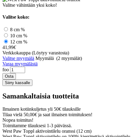
Valitse vähintään yksi koko!
Valitse koko:
8 cm
%
10 cm
%
12 cm
%
41,99
€
Verkkokauppa
(Löytyy varastosta)
Valitse myymälä
Myymälä
(2 myymälät)
Varaa myymälästä
foo
Samankaltaisia tuotteita
Ilmainen kotiinkuljetus yli 50€ tilauksille
Tilaa vielä
50,00
€
ja saat ilmaisen toimituksen!
Nopea toimitus!
Toimitamme tilauksesi 1-3 päivässä.
West Paw Toppl aktivointilelu oranssi
(12 cm)
West Paw Toppl aktivointilelu on 100% kierrätettävä aktivointilelu,