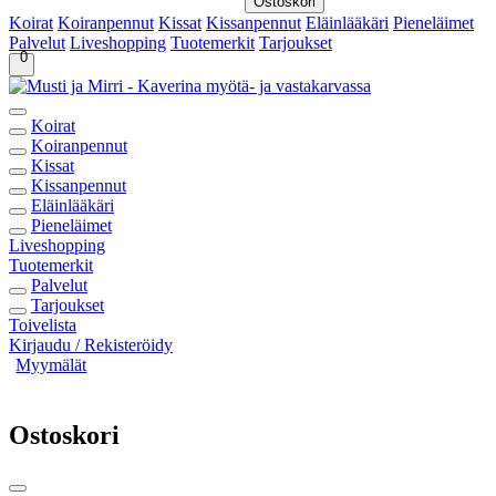
Ostoskori
Koirat
Koiranpennut
Kissat
Kissanpennut
Eläinlääkäri
Pieneläimet
Palvelut
Liveshopping
Tuotemerkit
Tarjoukset
0
Koirat
Koiranpennut
Kissat
Kissanpennut
Eläinlääkäri
Pieneläimet
Liveshopping
Tuotemerkit
Palvelut
Tarjoukset
Toivelista
Kirjaudu / Rekisteröidy
Myymälät
Ostoskori