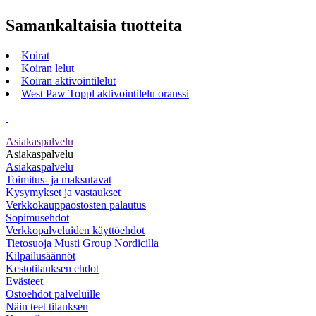
Samankaltaisia tuotteita
Koirat
Koiran lelut
Koiran aktivointilelut
West Paw Toppl aktivointilelu oranssi
Asiakaspalvelu
Asiakaspalvelu
Asiakaspalvelu
Toimitus- ja maksutavat
Kysymykset ja vastaukset
Verkkokauppaostosten palautus
Sopimusehdot
Verkkopalveluiden käyttöehdot
Tietosuoja Musti Group Nordicilla
Kilpailusäännöt
Kestotilauksen ehdot
Evästeet
Ostoehdot palveluille
Näin teet tilauksen