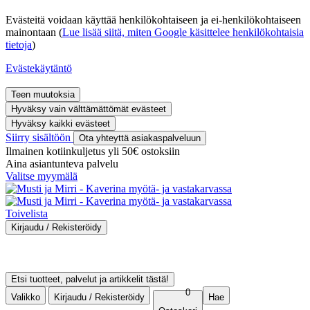
Evästeitä voidaan käyttää henkilökohtaiseen ja ei-henkilökohtaiseen
mainontaan (
Lue lisää siitä, miten Google käsittelee henkilökohtaisia
tietoja
)
Evästekäytäntö
Teen muutoksia
Hyväksy vain välttämättömät evästeet
Hyväksy kaikki evästeet
Siirry sisältöön
Ota yhteyttä asiakaspalveluun
Ilmainen kotiinkuljetus yli 50€ ostoksiin
Aina asiantunteva palvelu
Valitse myymälä
Toivelista
Kirjaudu / Rekisteröidy
Kirjaudu sisään
Rekisteröidy asiakkaaksi
Ostohistoria
Etsi tuotteet, palvelut ja artikkelit tästä!
0
Valikko
Kirjaudu / Rekisteröidy
Hae