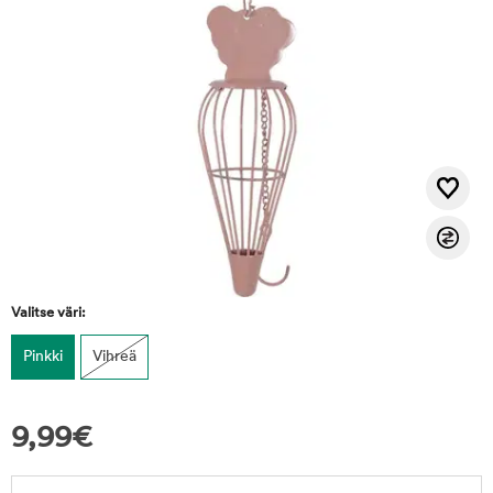
Valitse väri:
Pinkki
Vihreä
9,99
€