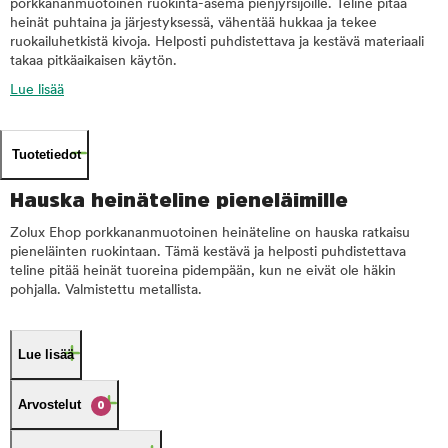
porkkananmuotoinen ruokinta-asema pienjyrsijöille. Teline pitää
heinät puhtaina ja järjestyksessä, vähentää hukkaa ja tekee
ruokailuhetkistä kivoja. Helposti puhdistettava ja kestävä materiaali
takaa pitkäaikaisen käytön.
Lue lisää
Tuotetiedot
Hauska heinäteline pieneläimille
Zolux Ehop porkkananmuotoinen heinäteline on hauska ratkaisu
pieneläinten ruokintaan. Tämä kestävä ja helposti puhdistettava
teline pitää heinät tuoreina pidempään, kun ne eivät ole häkin
pohjalla. Valmistettu metallista.
Lue lisää
Arvostelut
0