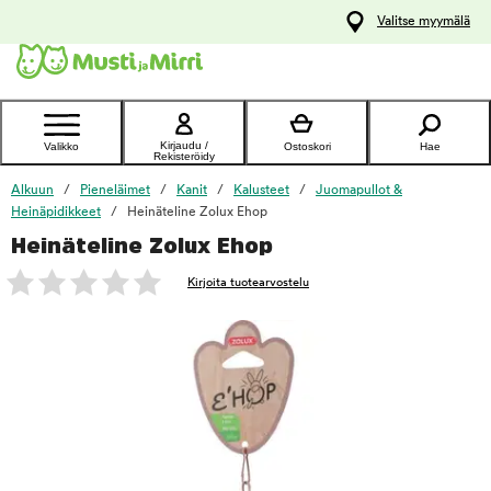
y
Valitse myymälä
ltöön
Ota yhteyttä
asiakaspalveluun
Kirjaudu /
Valikko
Ostoskori
Hae
Rekisteröidy
Alkuun
Pieneläimet
Kanit
Kalusteet
Juomapullot &
Heinäpidikkeet
Heinäteline Zolux Ehop
Heinäteline Zolux Ehop
foo
Kirjoita tuotearvostelu