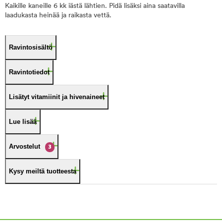
Kaikille kaneille 6 kk iästä lähtien. Pidä lisäksi aina saatavilla
laadukasta heinää ja raikasta vettä.
Ravintosisältö
Ravintotiedot
Lisätyt vitamiinit ja hivenaineet
Lue lisää
Arvostelut
3
Kysy meiltä tuotteesta