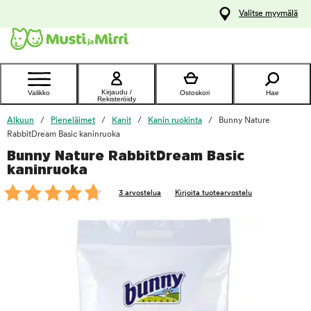
y
Valitse myymälä
ltöön
Ota yhteyttä
asiakaspalveluun
Kirjaudu /
Valikko
Ostoskori
Hae
Rekisteröidy
Alkuun
Pieneläimet
Kanit
Kanin ruokinta
Bunny Nature
RabbitDream Basic kaninruoka
Bunny Nature RabbitDream Basic
foo
kaninruoka
3 arvostelua
Kirjoita tuotearvostelu