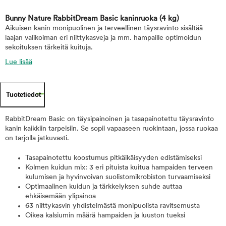
Bunny Nature RabbitDream Basic kaninruoka
(4 kg)
Aikuisen kanin monipuolinen ja terveellinen täysravinto sisältää
laajan valikoiman eri niittykasveja ja mm. hampaille optimoidun
sekoituksen tärkeitä kuituja.
Lue lisää
Tuotetiedot
RabbitDream Basic on täysipainoinen ja tasapainotettu täysravinto
kanin kaikkiin tarpeisiin. Se sopii vapaaseen ruokintaan, jossa ruokaa
on tarjolla jatkuvasti.
Tasapainotettu koostumus pitkäikäisyyden edistämiseksi
Kolmen kuidun mix: 3 eri pituista kuitua hampaiden terveen
kulumisen ja hyvinvoivan suolistomikrobiston turvaamiseksi
Optimaalinen kuidun ja tärkkelyksen suhde auttaa
ehkäisemään ylipainoa
63 niittykasvin yhdistelmästä monipuolista ravitsemusta
Oikea kalsiumin määrä hampaiden ja luuston tueksi