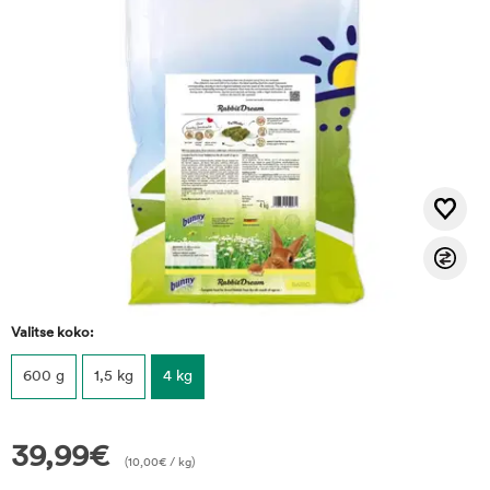
Valitse koko:
600 g
1,5 kg
4 kg
39,99
€
(
10,00
€
/ kg)