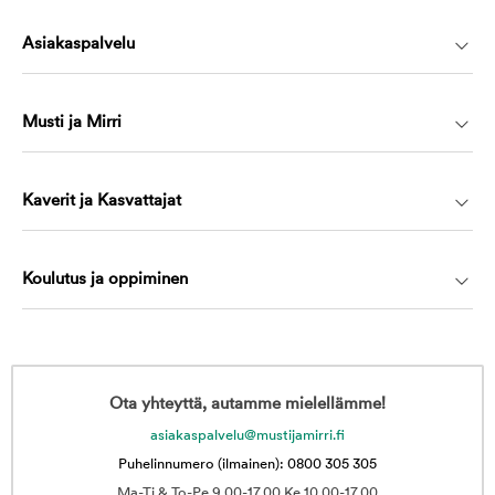
Asiakaspalvelu
Musti ja Mirri
Kaverit ja Kasvattajat
Koulutus ja oppiminen
Ota yhteyttä, autamme mielellämme!
asiakaspalvelu@mustijamirri.fi
Puhelinnumero (ilmainen): 0800 305 305
Ma-Ti & To-Pe 9.00-17.00 Ke 10.00-17.00