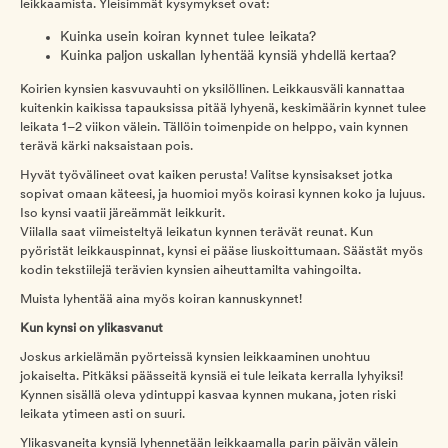
leikkaamista. Yleisimmät kysymykset ovat:
Kuinka usein koiran kynnet tulee leikata?
Kuinka paljon uskallan lyhentää kynsiä yhdellä kertaa?
Koirien kynsien kasvuvauhti on yksilöllinen. Leikkausväli kannattaa
kuitenkin kaikissa tapauksissa pitää lyhyenä, keskimäärin kynnet tulee
leikata 1–2 viikon välein. Tällöin toimenpide on helppo, vain kynnen
terävä kärki naksaistaan pois.
Hyvät työvälineet ovat kaiken perusta! Valitse kynsisakset jotka
sopivat omaan käteesi, ja huomioi myös koirasi kynnen koko ja lujuus.
Iso kynsi vaatii järeämmät leikkurit.
Viilalla saat viimeisteltyä leikatun kynnen terävät reunat. Kun
pyöristät leikkauspinnat, kynsi ei pääse liuskoittumaan. Säästät myös
kodin tekstiilejä terävien kynsien aiheuttamilta vahingoilta.
Muista lyhentää aina myös koiran kannuskynnet!
Kun kynsi on ylikasvanut
Joskus arkielämän pyörteissä kynsien leikkaaminen unohtuu
jokaiselta. Pitkäksi päässeitä kynsiä ei tule leikata kerralla lyhyiksi!
Kynnen sisällä oleva ydintuppi kasvaa kynnen mukana, joten riski
leikata ytimeen asti on suuri.
Ylikasvaneita kynsiä lyhennetään leikkaamalla parin päivän välein