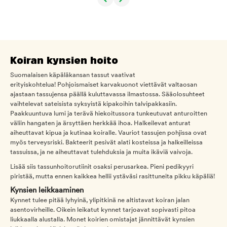
Koiran kynsien hoito
Suomalaisen käpäläkansan tassut vaativat
erityiskohtelua! Pohjoismaiset karvakuonot viettävät valtaosan
ajastaan tassujensa päällä kuluttavassa ilmastossa. Sääolosuhteet
vaihtelevat sateisista syksyistä kipakoihin talvipakkasiin.
Paakkuuntuva lumi ja terävä hiekoitussora tunkeutuvat anturoitten
väliin hangaten ja ärsyttäen herkkää ihoa. Halkeilevat anturat
aiheuttavat kipua ja kutinaa koiralle. Vauriot tassujen pohjissa ovat
myös terveysriski. Bakteerit pesivät alati kosteissa ja halkeilleissa
tassuissa, ja ne aiheuttavat tulehduksia ja muita ikäviä vaivoja.
Lisää siis tassunhoitorutiinit osaksi perusarkea. Pieni pedikyyri
piristää, mutta ennen kaikkea hellii ystäväsi rasittuneita pikku käpäliä!
Kynsien leikkaaminen
Kynnet tulee pitää lyhyinä, ylipitkinä ne altistavat koiran jalan
asentovirheille. Oikein leikatut kynnet tarjoavat sopivasti pitoa
liukkaalla alustalla. Monet koirien omistajat jännittävät kynsien