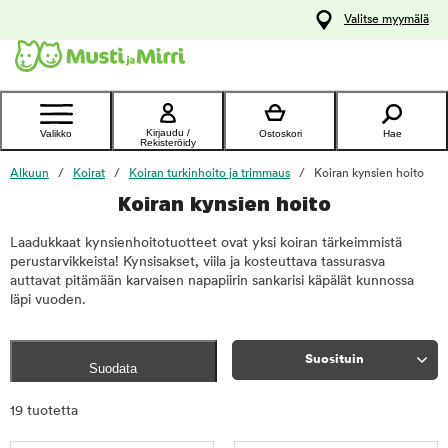
y
Valitse myymälä
ltöön
Ota yhteyttä
asiakaspalveluun
Kirjaudu /
Valikko
Ostoskori
Hae
Rekisteröidy
Alkuun
Koirat
Koiran turkinhoito ja trimmaus
Koiran kynsien hoito
Koiran kynsien hoito
Laadukkaat kynsienhoitotuotteet ovat yksi koiran tärkeimmistä
perustarvikkeista! Kynsisakset, viila ja kosteuttava tassurasva
auttavat pitämään karvaisen napapiirin sankarisi käpälät kunnossa
läpi vuoden.
Suosituin
Suodata
Rajaa
19 tuotetta
tuotteet