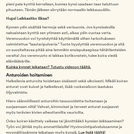
pieni pala kynttä kerrallaan, kunnes kynsi saadaan taas haluttuun
pituuteen. Tämän jälkeen siirrytään normaaliin leikkausväliin.
Hups! Leikkasitko liikaa?
Kynnen ydin sisältää hermoja sekä verisuonia. Jos kynsisaksilla
naksaistaan kynttä sen ytimeen asti, alkaa ydin vuotaa verta.
Verenvuodon voi tyrehdyttää käyttämällä siihen tarkoitukseen
valmistettua "laastaripulveria." Tuote hyydyttää verenvuodon ja sitä
on suositeltavaa pitää aina lemmikin ensiapukaapissa hätätilanteiden
varalta! Jos verenvuoto ei lakkaa kotikonstein, tulee koira viedä
eläinlääkärille.
Kuinka kynnet leikataan? Tutustu videoon täältä.
Anturoiden hoitaminen
Halkeilevia anturoita hoidetaan sisäisesti sekä ulkoisesti. Mikäli koiran
anturat ovat kuivat ja halkeilevat, lisää ruokavalioon laadukas
öljyvalmiste.
Hiero säännöllisesti anturoihin tassuvoidetta hoitamaan ja
suojaamaan niitä! Vahvat, kimmoisat ja terveet anturat suojaavat
myös terävien kivien aiheuttamilta vaurioilta.
Onko koiran käsittely vaikeaa tai jännittääkö kynsien leikkaaminen?
Työn voi jättää myös ammattilaisille! Hyvinvointipalveluissamme ja
myymälöissämme leikataan myös kynsiä.
Lue lisää täältä!