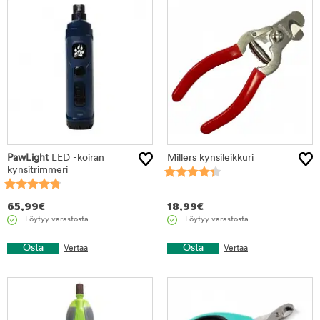
PawLight
LED -koiran
Millers kynsileikkuri
kynsitrimmeri
65,99
€
18,99
€
Löytyy varastosta
Löytyy varastosta
Osta
Osta
Vertaa
Vertaa