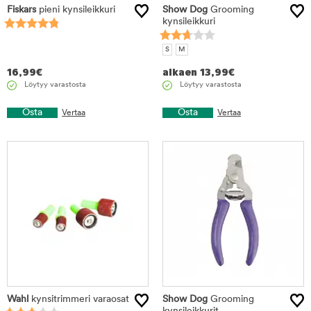
Fiskars
pieni kynsileikkuri
Show Dog
Grooming
kynsileikkuri
S
M
16,99
€
alkaen
13,99
€
Löytyy varastosta
Löytyy varastosta
Osta
Osta
Vertaa
Vertaa
Wahl
kynsitrimmeri varaosat
Show Dog
Grooming