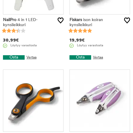
NailPro
4 in 1 LED-
Fiskars
ison koiran
kynsileikkuri
kynsileikkuri
30,99
€
19,99
€
Löytyy varastosta
Löytyy varastosta
Osta
Osta
Vertaa
Vertaa