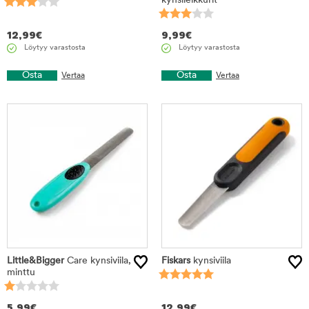
kynsileikkurit
12,99
€
9,99
€
Löytyy varastosta
Löytyy varastosta
Osta
Osta
Vertaa
Vertaa
Little&Bigger
Care kynsiviila,
Fiskars
kynsiviila
minttu
5,99
€
12,99
€