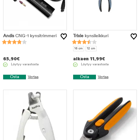
Andis
CNG-1 kynsitrimmeri
Trixie
kynsileikkuri
16 cm
12 cm
65,90
€
alkaen
11,99
€
Löytyy varastosta
Löytyy varastosta
Osta
Osta
Vertaa
Vertaa