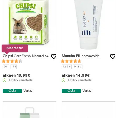
Määräetu!
Chipsi
CareFresh Natural 14l
Manuka Fill
haavavoide
60 l
14 l
42,5 g
14,2 g
alkaen
13,99
€
alkaen
14,99
€
Löytyy varastosta
Löytyy varastosta
Osta
Osta
Vertaa
Vertaa