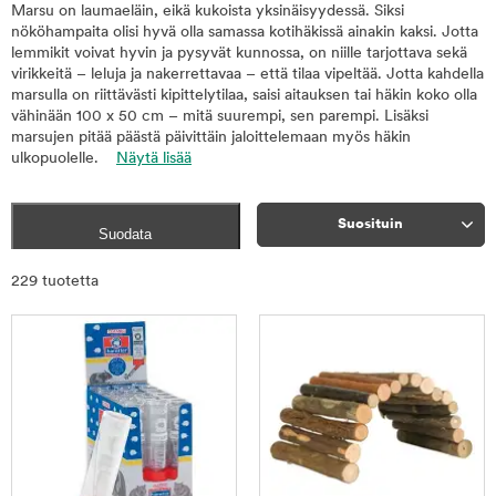
Marsu on laumaeläin, eikä kukoista yksinäisyydessä. Siksi
nököhampaita olisi hyvä olla samassa kotihäkissä ainakin kaksi. Jotta
lemmikit voivat hyvin ja pysyvät kunnossa, on niille tarjottava sekä
virikkeitä – leluja ja nakerrettavaa – että tilaa vipeltää. Jotta kahdella
marsulla on riittävästi kipittelytilaa, saisi aitauksen tai häkin koko olla
vähinään 100 x 50 cm – mitä suurempi, sen parempi. Lisäksi
marsujen pitää päästä päivittäin jaloittelemaan myös häkin
ulkopuolelle.
Näytä lisää
Suosituin
Suodata
Rajaa
229 tuotetta
tuotteet