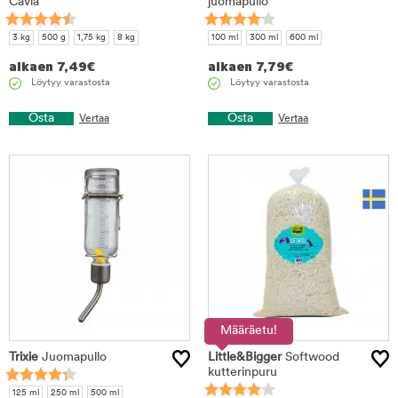
Cavia
juomapullo
3 kg
500 g
1,75 kg
8 kg
100 ml
300 ml
600 ml
alkaen
7,49
€
alkaen
7,79
€
Löytyy varastosta
Löytyy varastosta
Osta
Osta
Vertaa
Vertaa
Määräetu!
Trixie
Juomapullo
Little&Bigger
Softwood
kutterinpuru
125 ml
250 ml
500 ml