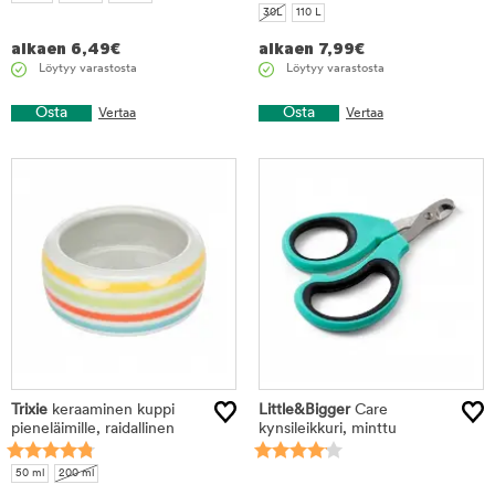
30L
110 L
alkaen
6,49
€
alkaen
7,99
€
Löytyy varastosta
Löytyy varastosta
Osta
Osta
Vertaa
Vertaa
Trixie
keraaminen kuppi
Little&Bigger
Care
pieneläimille, raidallinen
kynsileikkuri, minttu
50 ml
200 ml