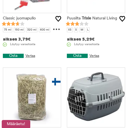
Classic juomapullo
Puusilta
Trixie
Natural Living
...
75 ml
150 ml
320 ml
600 ml
XS
S
M
L
1100 ml
alkaen
3,79
€
alkaen
5,29
€
Löytyy varastosta
Löytyy varastosta
Osta
Osta
Vertaa
Vertaa
Määräetu!