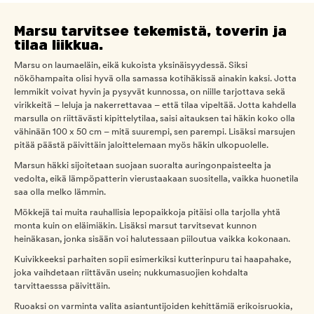
Marsu tarvitsee tekemistä, toverin ja
tilaa liikkua.
Marsu on laumaeläin, eikä kukoista yksinäisyydessä. Siksi
nököhampaita olisi hyvä olla samassa kotihäkissä ainakin kaksi. Jotta
lemmikit voivat hyvin ja pysyvät kunnossa, on niille tarjottava sekä
virikkeitä – leluja ja nakerrettavaa – että tilaa vipeltää. Jotta kahdella
marsulla on riittävästi kipittelytilaa, saisi aitauksen tai häkin koko olla
vähinään 100 x 50 cm – mitä suurempi, sen parempi. Lisäksi marsujen
pitää päästä päivittäin jaloittelemaan myös häkin ulkopuolelle.
Marsun häkki sijoitetaan suojaan suoralta auringonpaisteelta ja
vedolta, eikä lämpöpatterin vierustaakaan suositella, vaikka huonetila
saa olla melko lämmin.
Mökkejä tai muita rauhallisia lepopaikkoja pitäisi olla tarjolla yhtä
monta kuin on eläimiäkin. Lisäksi marsut tarvitsevat kunnon
heinäkasan, jonka sisään voi halutessaan piiloutua vaikka kokonaan.
Kuivikkeeksi parhaiten sopii esimerkiksi kutterinpuru tai haapahake,
joka vaihdetaan riittävän usein; nukkumasuojien kohdalta
tarvittaesssa päivittäin.
Ruoaksi on varminta valita asiantuntijoiden kehittämiä erikoisruokia,