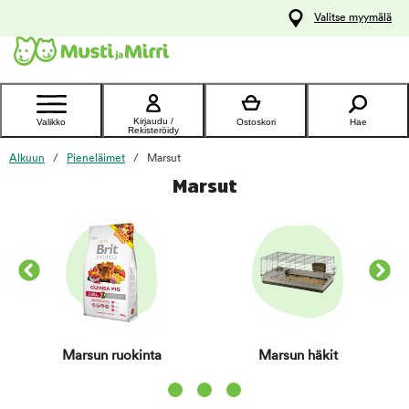
y
Valitse myymälä
ltöön
Ota yhteyttä
asiakaspalveluun
Kirjaudu /
Valikko
Ostoskori
Hae
Rekisteröidy
Alkuun
Pieneläimet
Marsut
Marsut
Marsun ruokinta
Marsun häkit
Item 1 of 3