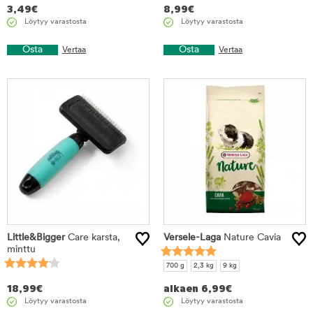
3,49
€
8,99
€
Löytyy varastosta
Löytyy varastosta
Osta
Osta
Vertaa
Vertaa
Little&Bigger
Care karsta,
Versele-Laga
Nature Cavia
minttu
700 g
2,3 kg
9 kg
18,99
€
alkaen
6,99
€
Löytyy varastosta
Löytyy varastosta