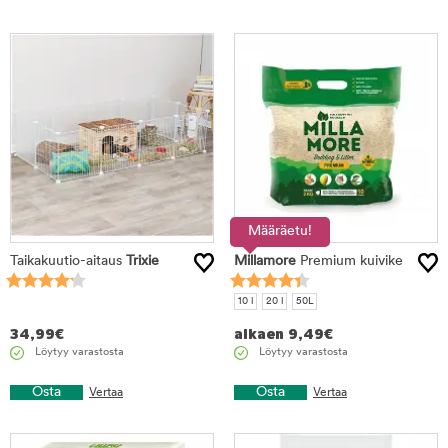
Määräetu!
Taikakuutio-aitaus
Trixie
Millamore
Premium kuivike
10 l
20 l
50L
34,99
€
alkaen
9,49
€
Löytyy varastosta
Löytyy varastosta
Osta
Osta
Vertaa
Vertaa