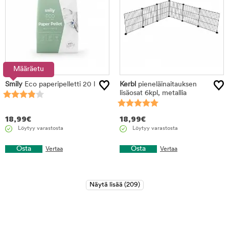
Määräetu
Smily
Eco paperipelletti 20 l
Kerbl
pieneläinaitauksen
lisäosat 6kpl, metallia
18,99
€
18,99
€
Löytyy varastosta
Löytyy varastosta
Osta
Osta
Vertaa
Vertaa