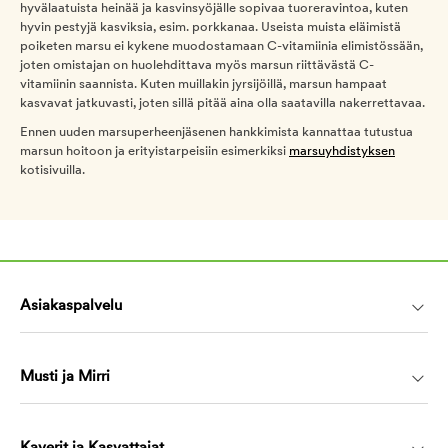
hyvälaatuista heinää ja kasvinsyöjälle sopivaa tuoreravintoa, kuten
hyvin pestyjä kasviksia, esim. porkkanaa. Useista muista eläimistä
poiketen marsu ei kykene muodostamaan C-vitamiinia elimistössään,
joten omistajan on huolehdittava myös marsun riittävästä C-
vitamiinin saannista. Kuten muillakin jyrsijöillä, marsun hampaat
kasvavat jatkuvasti, joten sillä pitää aina olla saatavilla nakerrettavaa.
Ennen uuden marsuperheenjäsenen hankkimista kannattaa tutustua
marsun hoitoon ja erityistarpeisiin esimerkiksi
marsuyhdistyksen
kotisivuilla.
Asiakaspalvelu
Musti ja Mirri