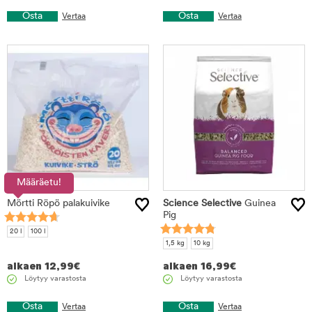
Osta
Osta
Vertaa
Vertaa
Määräetu!
Mörtti Röpö palakuivike
Science Selective
Guinea
Pig
20 l
100 l
1,5 kg
10 kg
alkaen
12,99
€
alkaen
16,99
€
Löytyy varastosta
Löytyy varastosta
Osta
Osta
Vertaa
Vertaa