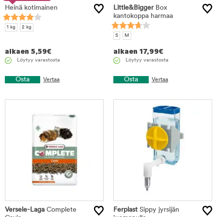
Heinä kotimainen
Little&Bigger
Box
kantokoppa harmaa
1 kg
2 kg
S
M
alkaen
5,59
€
alkaen
17,99
€
Löytyy varastosta
Löytyy varastosta
Osta
Osta
Vertaa
Vertaa
Versele-Laga
Complete
Ferplast
Sippy jyrsijän