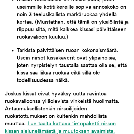
useimmille kotitiikereille sopiva annoskoko on
noin 3 teelusikallista märkäruokaa yhdellä
kertaa. (Muistathan, että tämä on yksilöllistä ja
riippuu siitä, mitä kaikkea kissasi päivittäiseen
ruokavalioon kuuluu.)
Tarkista päivittäisen ruoan kokonaismäärä.
Usein nirsot kissakaverit ovat ylipainoisia,
joten nyrpistelyn taustalla saattaa olla se, että
kissa saa liikaa ruokaa eikä sillä ole
todellisuudessa nälkä.
Joskus kissat eivät hyväksy uutta ravintoa
ruokavalioonsa ylläolevista vinkeistä huolimatta.
Antaumuksellistenkin nirsoilijoiden
ruokatottumukset on kuitenkin mahdollista
muuttaa.
Lue täältä kattava tietopaketti nirson
kissan sielunelämästä ja muutoksen avaimista.