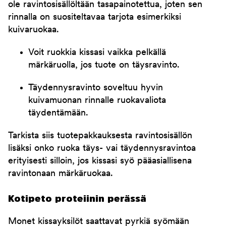
ole ravintosisällöltään tasapainotettua, joten sen
rinnalla on suositeltavaa tarjota esimerkiksi
kuivaruokaa.
Voit ruokkia kissasi vaikka pelkällä
märkäruolla, jos tuote on täysravinto.
Täydennysravinto soveltuu hyvin
kuivamuonan rinnalle ruokavaliota
täydentämään.
Tarkista siis tuotepakkauksesta ravintosisällön
lisäksi onko ruoka täys- vai täydennysravintoa
erityisesti silloin, jos kissasi syö pääasiallisena
ravintonaan märkäruokaa.
Kotipeto proteiinin perässä
Monet kissayksilöt saattavat pyrkiä syömään