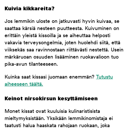
Kuivia kikkareita?
Jos lemmikin uloste on jatkuvasti hyvin kuivaa, se
saattaa kärsiä nesteen puutteesta. Kuivuminen on
erittäin yleistä kissoilla ja se aiheuttaa helposti
vakavia terveysongelmia, joten huolehdi siitä, että
viiksekäs saa ravinnostaan riittävästi nestettä. Usein
märkäruoan osuuden lisääminen ruokavalioon tuo
pika-avun tilanteeseen.
Kuinka saat kissasi juomaan enemmän?
Tutustu
aiheeseen täältä.
Keinot nirsokirsun kesyttämiseen
Monet kissat ovat kuuluisia kulinaristisista
mieltymyksistään. Yksikään lemmikinomistaja ei
taatusti halua haaskata rahojaan ruokaan, joka