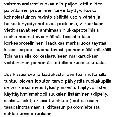
vaistonvaraisesti ruokaa niin paljon, että niiden
päivittäinen proteiinien tarve täyttyy. Koska
kehnolaatuinen ravinto sisältää usein vähän ja
heikosti hyödynnettävää proteiinia, viiksekkään
vietit saavat sen ahmimaan niukkaproteiinisia
ruokia huomattavia määriä. Toisaalta taas
korkeaproteiininen, laadukas märkäruoka täyttää
kissan tarpeet huomattavasti pienemmällä määrällä.
Toisinaan siis korkealaatuiseen märkäruokaan
vaihtaminen pienentää todellista ruoankulutusta.
Jos kissasi syö jo laadukasta ravintoa, mutta sillä
tuntuu olevan loputon tarve päivystää ruokakupilla,
se voi kärsiä myös tylsistymisestä. Lajityypillisten
käyttäytymismahdollisuuksien lisääminen (kiipeily,
saalistusleikit, erilaiset virikkeet) auttaa usein
tasapainottamaan silkkitassun pakkomielteistä
suhtautumista ruokaan.