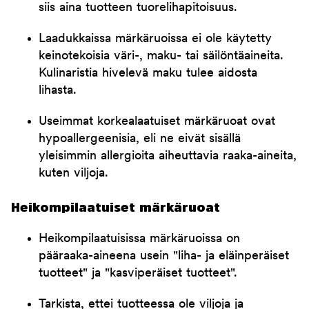
siis aina tuotteen tuorelihapitoisuus.
Laadukkaissa märkäruoissa ei ole käytetty
keinotekoisia väri-, maku- tai säilöntäaineita.
Kulinaristia hivelevä maku tulee aidosta
lihasta.
Useimmat korkealaatuiset märkäruoat ovat
hypoallergeenisia, eli ne eivät sisällä
yleisimmin allergioita aiheuttavia raaka-aineita,
kuten viljoja.
Heikompilaatuiset märkäruoat
Heikompilaatuisissa märkäruoissa on
pääraaka-aineena usein "liha- ja eläinperäiset
tuotteet" ja "kasviperäiset tuotteet".
Tarkista, ettei tuotteessa ole viljoja ja