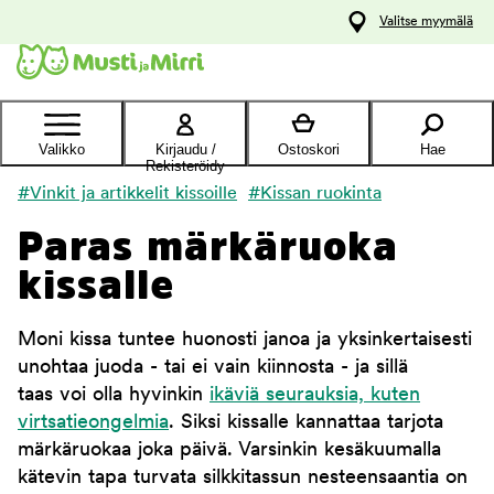
y
Valitse myymälä
ltöön
Ota yhteyttä
asiakaspalveluun
Valikko
Kirjaudu /
Ostoskori
Hae
Rekisteröidy
#Vinkit ja artikkelit kissoille
#Kissan ruokinta
Paras märkäruoka
kissalle
Moni kissa tuntee huonosti janoa ja yksinkertaisesti
unohtaa juoda - tai ei vain kiinnosta - ja sillä
taas voi olla hyvinkin
ikäviä seurauksia, kuten
virtsatieongelmia
. Siksi kissalle kannattaa tarjota
märkäruokaa joka päivä. Varsinkin kesäkuumalla
kätevin tapa turvata silkkitassun nesteensaantia on