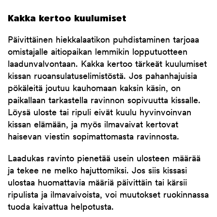
Kakka kertoo kuulumiset
Päivittäinen hiekkalaatikon puhdistaminen tarjoaa
omistajalle aitiopaikan lemmikin lopputuotteen
laadunvalvontaan. Kakka kertoo tärkeät kuulumiset
kissan ruoansulatuselimistöstä. Jos pahanhajuisia
pökäleitä joutuu kauhomaan kaksin käsin, on
paikallaan tarkastella ravinnon sopivuutta kissalle.
Löysä uloste tai ripuli eivät kuulu hyvinvoinvan
kissan elämään, ja myös ilmavaivat kertovat
haisevan viestin sopimattomasta ravinnosta.
Laadukas ravinto pienetää usein ulosteen määrää
ja tekee ne melko hajuttomiksi. Jos siis kissasi
ulostaa huomattavia määriä päivittäin tai kärsii
ripulista ja ilmavaivoista, voi muutokset ruokinnassa
tuoda kaivattua helpotusta.