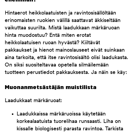
Hintaerot heikkolaatuisten ja ravintosisällöltään
erinomaisten ruokien välillä saattavat äkkiseltään
vaikuttaa suurilta. Mistä laadukkaan märkäruoan
hinta muodostuu? Entä miten erotat
heikkolaatuisen ruoan hyvästä? Kiiltävät
pakkaukset ja hienot mainoslauseet eivät suinkaan
aina tarkoita, että itse ravintosisältö olisi laadukasta.
On siksi suositeltavaa opetella silmäilemään
tuotteen perustiedot pakkauksesta. Ja näin se käy:
Muonanmetsästäjän muistilista
Laadukkaat märkäruoat:
Laadukkaissa märkäruoissa käytetään
korkealaatuista tuorelihaa runsaasti. Liha on
kissalle biologisesti parasta ravintoa. Tarkista