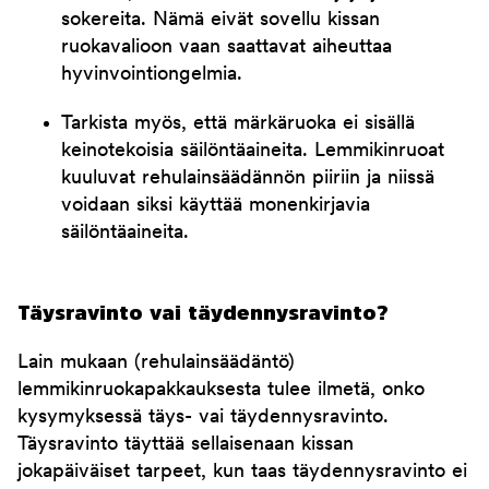
sokereita. Nämä eivät sovellu kissan
ruokavalioon vaan saattavat aiheuttaa
hyvinvointiongelmia.
Tarkista myös, että märkäruoka ei sisällä
keinotekoisia säilöntäaineita. Lemmikinruoat
kuuluvat rehulainsäädännön piiriin ja niissä
voidaan siksi käyttää monenkirjavia
säilöntäaineita.
Täysravinto vai täydennysravinto?
Lain mukaan (rehulainsäädäntö)
lemmikinruokapakkauksesta tulee ilmetä, onko
kysymyksessä täys- vai täydennysravinto.
Täysravinto täyttää sellaisenaan kissan
jokapäiväiset tarpeet, kun taas täydennysravinto ei