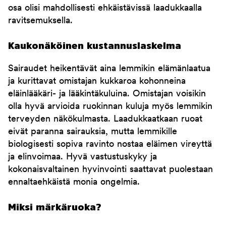
osa olisi mahdollisesti ehkäistävissä laadukkaalla
ravitsemuksella.
Kaukonäköinen kustannuslaskelma
Sairaudet heikentävät aina lemmikin elämänlaatua
ja kurittavat omistajan kukkaroa kohonneina
eläinlääkäri- ja lääkintäkuluina. Omistajan voisikin
olla hyvä arvioida ruokinnan kuluja myös lemmikin
terveyden näkökulmasta. Laadukkaatkaan ruoat
eivät paranna sairauksia, mutta lemmikille
biologisesti sopiva ravinto nostaa eläimen vireyttä
ja elinvoimaa. Hyvä vastustuskyky ja
kokonaisvaltainen hyvinvointi saattavat puolestaan
ennaltaehkäistä monia ongelmia.
Miksi märkäruoka?