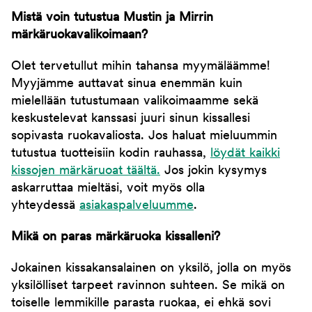
Mistä voin tutustua Mustin ja Mirrin
märkäruokavalikoimaan?
Olet tervetullut mihin tahansa myymäläämme!
Myyjämme auttavat sinua enemmän kuin
mielellään tutustumaan valikoimaamme sekä
keskustelevat kanssasi juuri sinun kissallesi
sopivasta ruokavaliosta. Jos haluat mieluummin
tutustua tuotteisiin kodin rauhassa,
löydät kaikki
kissojen märkäruoat täältä.
Jos jokin kysymys
askarruttaa mieltäsi, voit myös olla
yhteydessä
asiakaspalveluumme
.
Mikä on paras märkäruoka kissalleni?
Jokainen kissakansalainen on yksilö, jolla on myös
yksilölliset tarpeet ravinnon suhteen. Se mikä on
toiselle lemmikille parasta ruokaa, ei ehkä sovi