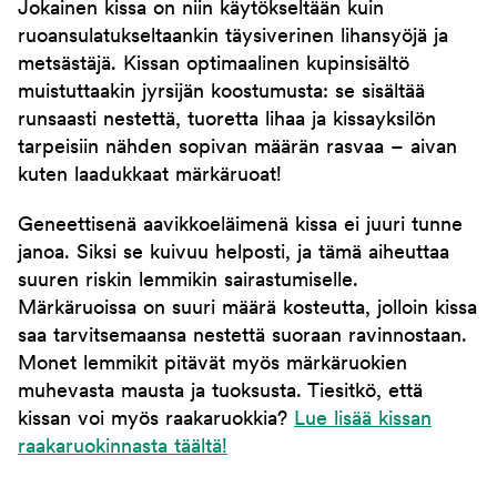
Jokainen kissa on niin käytökseltään kuin
ruoansulatukseltaankin täysiverinen lihansyöjä ja
metsästäjä. Kissan optimaalinen kupinsisältö
muistuttaakin jyrsijän koostumusta: se sisältää
runsaasti nestettä, tuoretta lihaa ja kissayksilön
tarpeisiin nähden sopivan määrän rasvaa – aivan
kuten laadukkaat märkäruoat!
Geneettisenä aavikkoeläimenä kissa ei juuri tunne
janoa. Siksi se kuivuu helposti, ja tämä aiheuttaa
suuren riskin lemmikin sairastumiselle.
Märkäruoissa on suuri määrä kosteutta, jolloin kissa
saa tarvitsemaansa nestettä suoraan ravinnostaan.
Monet lemmikit pitävät myös märkäruokien
muhevasta mausta ja tuoksusta. Tiesitkö, että
kissan voi myös raakaruokkia?
Lue lisää kissan
raakaruokinnasta täältä!