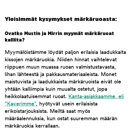
Yleisimmät kysymykset märkäruoasta:
Ovatko Mustin ja Mirrin myymät märkäruoat
kalliita?
Myymälöistämme löydät paljon erilaisia laadukkaita
kissojen märkäruokia. Niiden hinnat vaihtelevat
riippuen muun muassa ruoan valmistustavasta,
lihan lähteestä ja pakkausmateriaaleista. Monet
maistuvista ja laadukkaista märkäruoista eivät ole
yhtään kalliimpia kuin muualta ostetut, jopa
heikkolaatuisemmat ruoat.
Kanta-asiakkaamme, eli
”Kaverimme”
, hyötyvät usein erilaisista
erikoistarjouksista. Meiltä saat myös
määräalennuksia, kun ostat suuremman määrän
märkäruokia kerrallaan.