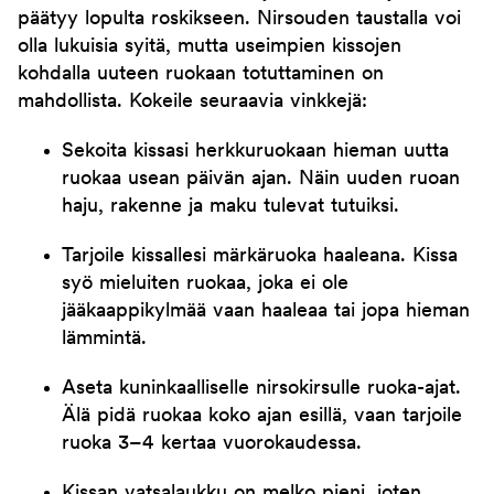
päätyy lopulta roskikseen. Nirsouden taustalla voi
olla lukuisia syitä, mutta useimpien kissojen
kohdalla uuteen ruokaan totuttaminen on
mahdollista. Kokeile seuraavia vinkkejä:
Sekoita kissasi herkkuruokaan hieman uutta
ruokaa usean päivän ajan. Näin uuden ruoan
haju, rakenne ja maku tulevat tutuiksi.
Tarjoile kissallesi märkäruoka haaleana. Kissa
syö mieluiten ruokaa, joka ei ole
jääkaappikylmää vaan haaleaa tai jopa hieman
lämmintä.
Aseta kuninkaalliselle nirsokirsulle ruoka-ajat.
Älä pidä ruokaa koko ajan esillä, vaan tarjoile
ruoka 3–4 kertaa vuorokaudessa.
Kissan vatsalaukku on melko pieni, joten