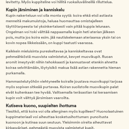
levitetty. Myös kuppiteline voi hillitä ruokailuvälineillä rilluttelua.
Kupin järsiminen ja kanniskelu
Kupin nakerteluun voi olla monta syytä: koira ehkä etsii astiasta
menneitä makumuistoja, haluaa huomauttaa omistajalleen
täyttötarpeesta tai yksinkertaisesti vain pitää kuppia lelunaan.
Ongelman voi toki välttää nappaamalla kupin heti aterian jälkeen
pois, mutta jos koira esim. jää nautiskelemaan ateriaansa yksin tai on
kovin nopea liikkeissään, on kuppi taatusti vaarassa.
Kaikkein mieluisinta pureskeltavaa ja kanniskeltavaa ovat
pehmeähköstä muovista valmistetut, kevyet muovikupit. Ruoan
aromit imeytyvät niihin tehokkaasti ja kannustavat etenkin ahnetta
koiraa selvittämään, löytyisikö makua lisää astian rakennetta hieman
purkamalla.
Hammastelutyöhön viehtyneelle koiralle joustava muovikuppi tarjoaa
myös sopivan sitkeää purtavaa. Koiran suolistolle muovikupin palat
eivät kuitenkaan tee hyvää. Valitsemalla teräsastian tai keraamisen
kupin voit välttyä järsimisen vaaroilta.
Kutiseva kuono, suupielten ihottuma
Tiesitkö, että koira voi olla allerginen myös kupilleen? Huonolaatuinen
kuppimateriaali voi aiheuttaa kosketusihottuman: punoitusta
kuonoon ja kutinaa suun seutuun. Yleisimmin oireita aiheuttavat
kirkasväriset, pehmeästä muovista valmistetut kupit.