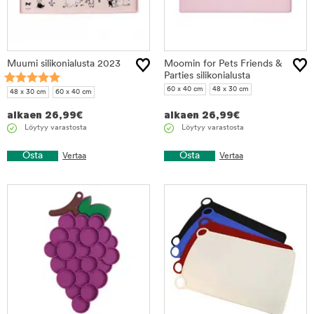
Muumi silikonialusta 2023
Moomin for Pets Friends &
Parties silikonialusta
60 x 40 cm
48 x 30 cm
48 x 30 cm
60 x 40 cm
alkaen
26,99
€
alkaen
26,99
€
Löytyy varastosta
Löytyy varastosta
Osta
Osta
Vertaa
Vertaa