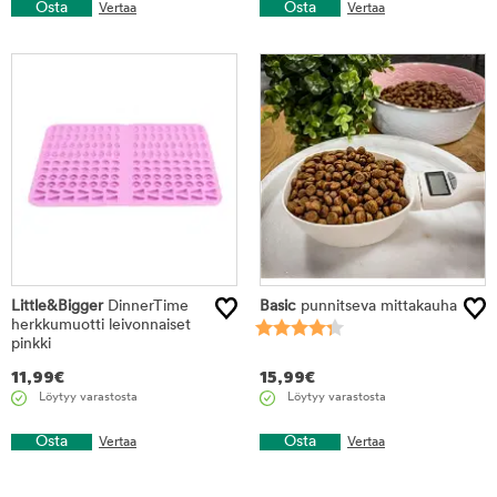
Osta
Osta
Vertaa
Vertaa
Little&Bigger
DinnerTime
Basic
punnitseva mittakauha
herkkumuotti leivonnaiset
pinkki
11,99
€
15,99
€
Löytyy varastosta
Löytyy varastosta
Osta
Osta
Vertaa
Vertaa