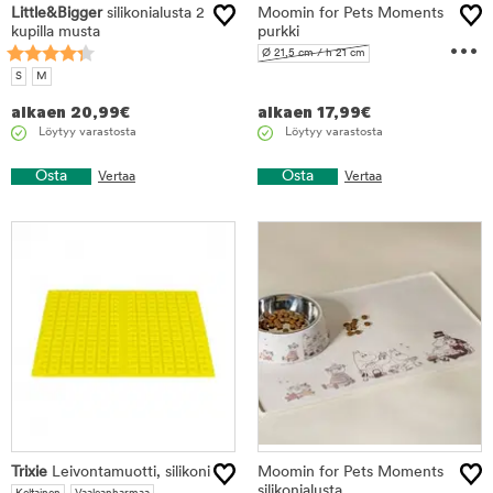
Little&Bigger
silikonialusta 2
Moomin for Pets Moments
kupilla musta
purkki
...
Ø 21,5 cm / h 21 cm
Ø 16 cm / h 19 cm
S
M
alkaen
20,99
€
alkaen
17,99
€
Löytyy varastosta
Löytyy varastosta
Osta
Osta
Vertaa
Vertaa
Trixie
Leivontamuotti, silikoni
Moomin for Pets Moments
silikonialusta