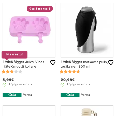
Ota 3 maksa 2
Määräetu!
Little&Bigger
Juicy Vibes
Little&Bigger
matkavesipullo,
jäätelömuotti koiralle
teräksinen 800 ml
5,99
€
20,99
€
Löytyy varastosta
Löytyy varastosta
Osta
Osta
Vertaa
Vertaa