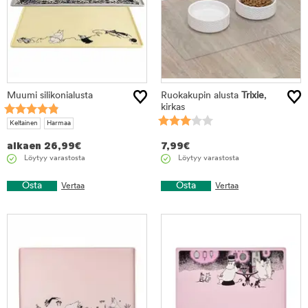
Muumi silikonialusta
Ruokakupin alusta
Trixie
,
kirkas
Keltainen
Harmaa
alkaen
26,99
€
7,99
€
Löytyy varastosta
Löytyy varastosta
Osta
Osta
Vertaa
Vertaa