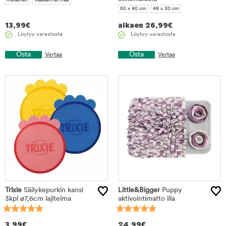
Keltainen
Vaaleanharmaa
60 x 40 cm
48 x 30 cm
13,99
€
alkaen
26,99
€
Löytyy varastosta
Löytyy varastosta
Osta
Osta
Vertaa
Vertaa
Trixie
Säilykepurkin kansi
Little&Bigger
Puppy
3kpl ø7,6cm lajitelma
aktivointimatto lila
3,99
€
24,99
€