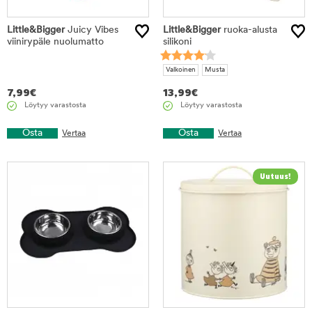
Little&Bigger
Juicy Vibes
Little&Bigger
ruoka-alusta
viinirypäle nuolumatto
silikoni
Valkoinen
Musta
7,99
€
13,99
€
Löytyy varastosta
Löytyy varastosta
Osta
Osta
Vertaa
Vertaa