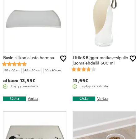
Basic
silikonialusta harmaa
Little&Bigger
matkavesipullo
juomalehdellä 600 ml
80 x 60 cm
48 x 30 cm
60 x 40 cm
alkaen
13,99
€
13,99
€
Löytyy varastosta
Löytyy varastosta
Osta
Osta
Vertaa
Vertaa