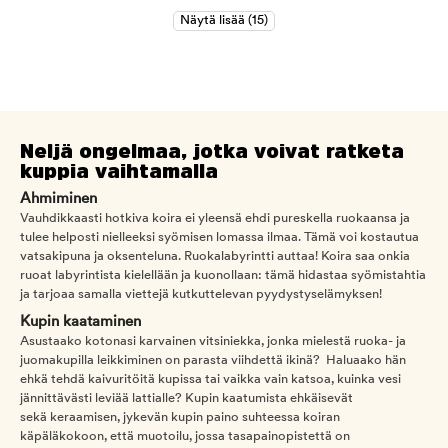
Neljä ongelmaa, jotka voivat ratketa
kuppia vaihtamalla
Ahmiminen
Vauhdikkaasti hotkiva koira ei yleensä ehdi pureskella ruokaansa ja
tulee helposti nielleeksi syömisen lomassa ilmaa. Tämä voi kostautua
vatsakipuna ja oksenteluna. Ruokalabyrintti auttaa! Koira saa onkia
ruoat labyrintista kielellään ja kuonollaan: tämä hidastaa syömistahtia
ja tarjoaa samalla viettejä kutkuttelevan pyydystyselämyksen!
Kupin kaataminen
Asustaako kotonasi karvainen vitsiniekka, jonka mielestä ruoka- ja
juomakupilla leikkiminen on parasta viihdettä ikinä? Haluaako hän
ehkä tehdä kaivuritöitä kupissa tai vaikka vain katsoa, kuinka vesi
jännittävästi leviää lattialle? Kupin kaatumista ehkäisevät
sekä keraamisen, jykevän kupin paino suhteessa koiran
käpäläkokoon, että muotoilu, jossa tasapainopistettä on