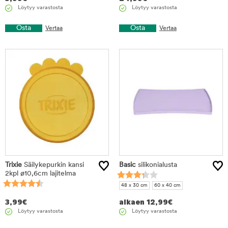
Löytyy varastosta
Löytyy varastosta
Osta
Osta
Vertaa
Vertaa
Trixie
Säilykepurkin kansi
Basic
silikonialusta
2kpl ø10,6cm lajitelma
48 x 30 cm
60 x 40 cm
3,99
€
alkaen
12,99
€
Löytyy varastosta
Löytyy varastosta