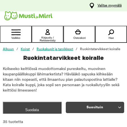
y
Valitse myymälä
ltöön
Ota yhteyttä
asiakaspalveluun
Kirjaudu /
Valikko
Ostoskori
Hae
Rekisteröidy
Alkuun
Koirat
Ruokakupit ja tarvikkeet
Ruokintatarvikkeet koiralle
Ruokintatarvikkeet koiralle
Koliseeko keittiössä muodottomaksi pureskeltu, muovinen
kaupanpäälliskuppi lähimarketista? Häviääkö sapuska kiihkeään
kitaan niin nopeasti, että ilmaantuu pian palautuspostina lattialle?
Kata koiralle kuppi, joka sopii sen personaan ja ruokailutyyliin sekä
keittiösi ilmeeseen!
Suosituin
Suodata
Rajaa
35 tuotetta
tuotteet