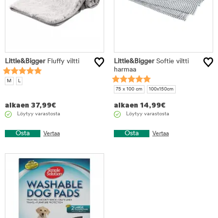
Little&Bigger
Fluffy viltti
Little&Bigger
Softie viltti
harmaa
M
L
75 x 100 cm
100x150cm
alkaen
37,99
€
alkaen
14,99
€
Löytyy varastosta
Löytyy varastosta
Osta
Osta
Vertaa
Vertaa