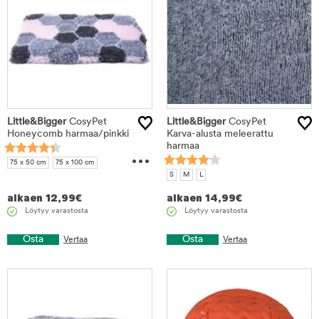
Little&Bigger
CosyPet
Little&Bigger
CosyPet
Honeycomb harmaa/pinkki
Karva-alusta meleerattu
harmaa
...
75 x 50 cm
75 x 100 cm
S
M
L
150 x 100 cm
alkaen
12,99
€
alkaen
14,99
€
Löytyy varastosta
Löytyy varastosta
Osta
Osta
Vertaa
Vertaa