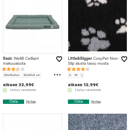
Basic
WellB Celliant
Little&Bigger
CosyPet Non-
makuualusta
Slip alusta tassu musta
...
60x45x5cm
90x60x5 cm
S
M
L
116x66x5cm
alkaen
32,99
€
alkaen
12,99
€
Löytyy varastosta
Löytyy varastosta
Osta
Osta
Vertaa
Vertaa