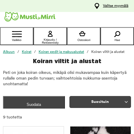
y
Valitse myymälä
ltöön
Ota yhteyttä
asiakaspalveluun
Kirjaudu /
Valikko
Ostoskori
Hae
Rekisteröidy
Alkuun
Koirat
Koiran pedit ja makuualustat
Koiran viltit ja alustat
Koiran viltit ja alustat
Peti on joka koiran oikeus, mikäpä olisi mukavampaa kuin käpertyä
rullalle oman pedin turvaan; vaihtoehtoisia nukkuma-asentoja
unohtamatta!
Suosituin
Suodata
Rajaa
9 tuotetta
tuotteet