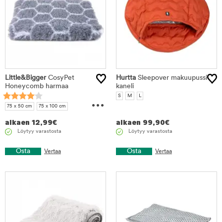
Little&Bigger
CosyPet
Hurtta
Sleepover makuupussi
Honeycomb harmaa
kaneli
...
S
M
L
75 x 50 cm
75 x 100 cm
150 x 100 cm
alkaen
12,99
€
alkaen
99,90
€
Löytyy varastosta
Löytyy varastosta
Osta
Osta
Vertaa
Vertaa