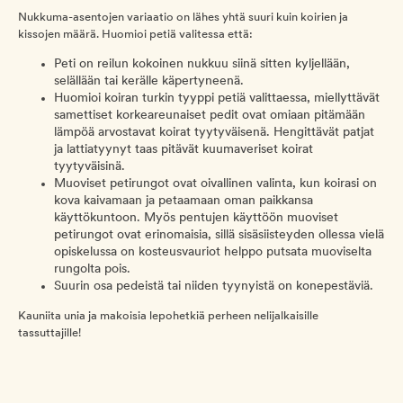
Nukkuma-asentojen variaatio on lähes yhtä suuri kuin koirien ja
kissojen määrä. Huomioi petiä valitessa että:
Peti on reilun kokoinen nukkuu siinä sitten kyljellään,
selällään tai kerälle käpertyneenä.
Huomioi koiran turkin tyyppi petiä valittaessa, miellyttävät
samettiset korkeareunaiset pedit ovat omiaan pitämään
lämpöä arvostavat koirat tyytyväisenä. Hengittävät patjat
ja lattiatyynyt taas pitävät kuumaveriset koirat
tyytyväisinä.
Muoviset petirungot ovat oivallinen valinta, kun koirasi on
kova kaivamaan ja petaamaan oman paikkansa
käyttökuntoon. Myös pentujen käyttöön muoviset
petirungot ovat erinomaisia, sillä sisäsiisteyden ollessa vielä
opiskelussa on kosteusvauriot helppo putsata muoviselta
rungolta pois.
Suurin osa pedeistä tai niiden tyynyistä on konepestäviä.
Kauniita unia ja makoisia lepohetkiä perheen nelijalkaisille
tassuttajille!