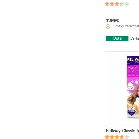
7,99
€
Löytyy varastos
Osta
Vert
Feliway
Classic 