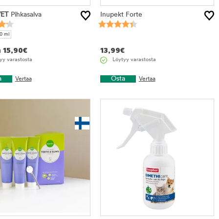
VET
Pihkasalva
Inupekt Forte
0 ml
n
15,90
€
13,99
€
yy varastosta
Löytyy varastosta
a
Osta
Vertaa
Vertaa