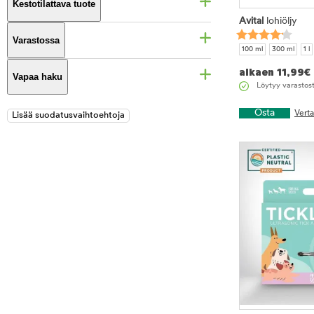
Kestotilattava tuote
Avital
lohiöljy
Varastossa
100 ml
300 ml
1 l
alkaen
11,99
€
Vapaa haku
Löytyy varastos
Osta
Vert