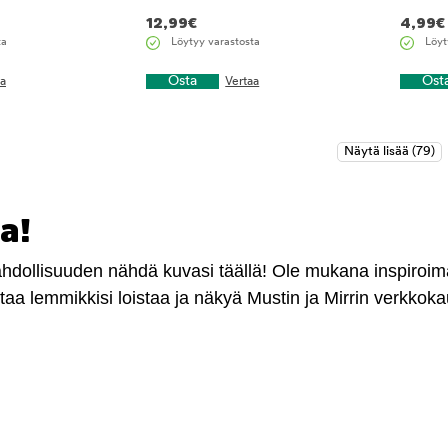
12,99
€
4,99
€
ta
Löytyy varastosta
Löyt
Osta
Ost
aa
Vertaa
a!
mahdollisuuden nähdä kuvasi täällä! Ole mukana inspiroi
antaa lemmikkisi loistaa ja näkyä Mustin ja Mirrin verkkok