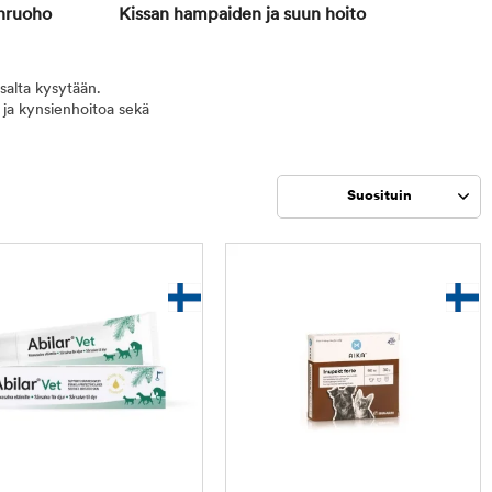
nruoho
Kissan hampaiden ja suun hoito
issalta kysytään.
 ja kynsienhoitoa sekä
Suosituin
Rajaa
tuotteet