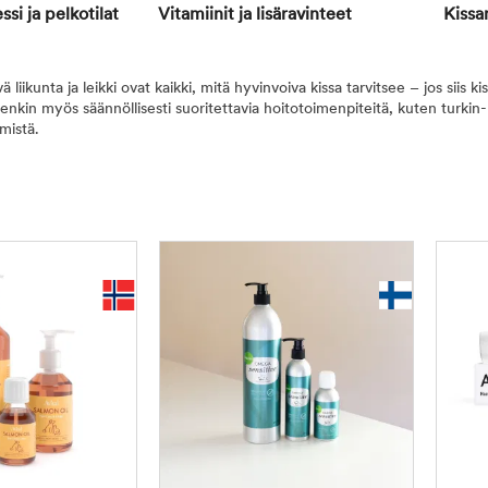
ssi ja pelkotilat
Vitamiinit ja lisäravinteet
Kissa
ä liikunta ja leikki ovat kaikki, mitä hyvinvoiva kissa tarvitsee – jos siis k
enkin myös säännöllisesti suoritettavia hoitotoimenpiteitä, kuten turkin-
mistä.