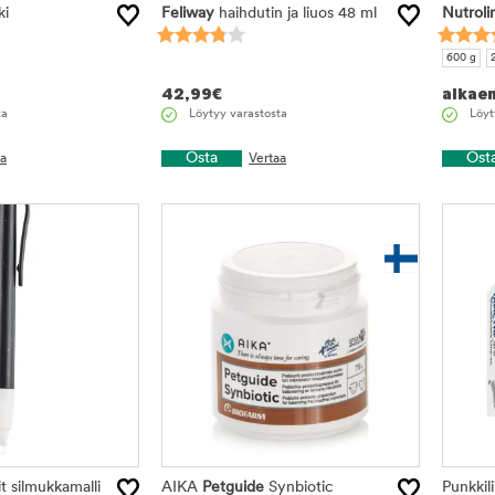
ki
Feliway
haihdutin ja liuos 48 ml
Nutroli
600 g
42,99
€
alkae
ta
Löytyy varastosta
Löyt
Osta
Ost
aa
Vertaa
t silmukkamalli
AIKA
Petguide
Synbiotic
Punkkil