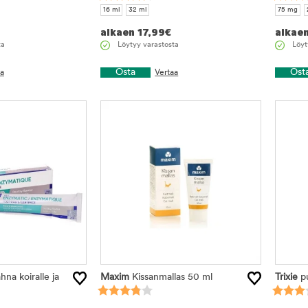
16 ml
32 ml
75 mg
alkaen
17,99
€
alkae
ta
Löytyy varastosta
Löyt
Osta
Ost
aa
Vertaa
a koiralle ja
Maxim
Kissanmallas 50 ml
Trixie
pu