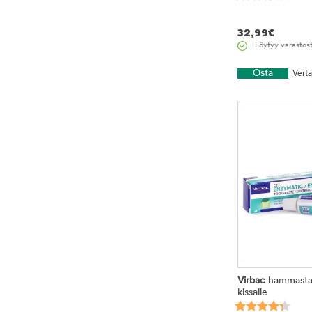
32,99
€
Löytyy varastos
Osta
Vert
Virbac
hammastahn
kissalle