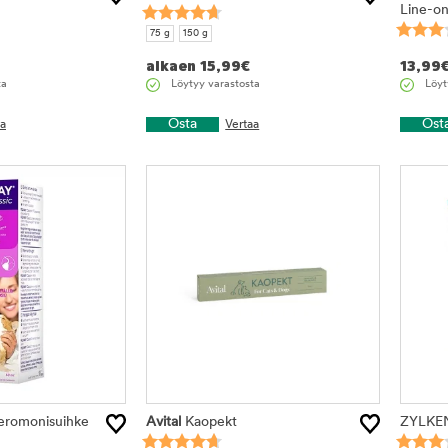
Line-o
75 g
150 g
alkaen
15,99
€
13,99
ta
Löytyy varastosta
Löyt
Osta
Ost
aa
Vertaa
feromonisuihke
Avital
Kaopekt
ZYLKENE