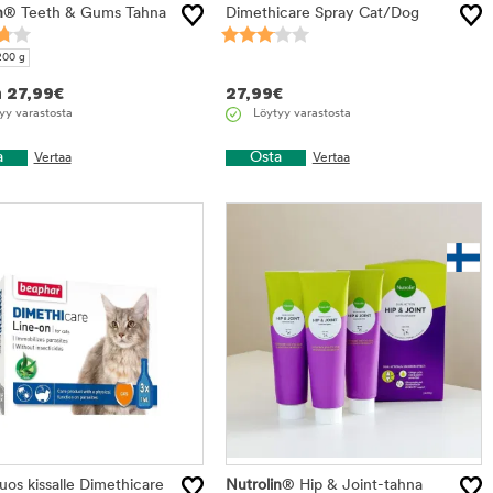
n
® Teeth & Gums Tahna
Dimethicare Spray Cat/Dog
200 g
n
27,99
€
27,99
€
yy varastosta
Löytyy varastosta
a
Osta
Vertaa
Vertaa
iuos kissalle Dimethicare
Nutrolin
® Hip & Joint-tahna