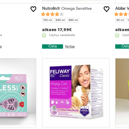
Nutrolin
® Omega Sensitive
Abilar 
150 ml
260 ml
990 ml
30 ml
1
alkaen
17,99
€
alkae
ta
Löytyy varastosta
Löyt
Osta
Ost
aa
Vertaa