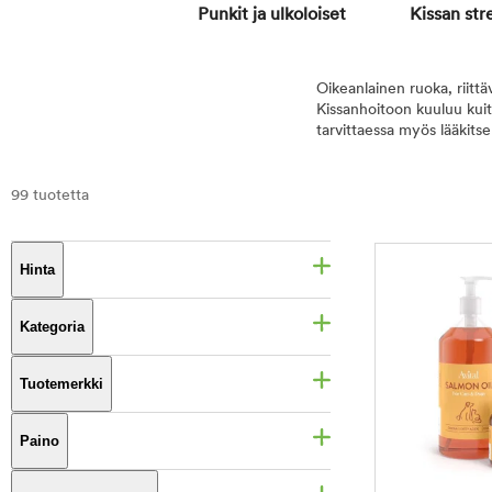
Punkit ja ulkoloiset
Kissan stre
Item 1 of 1
Oikeanlainen ruoka, riittäv
Kissanhoitoon kuuluu kuit
tarvittaessa myös lääkitse
99 tuotetta
Hinta
Kategoria
Tuotemerkki
Paino