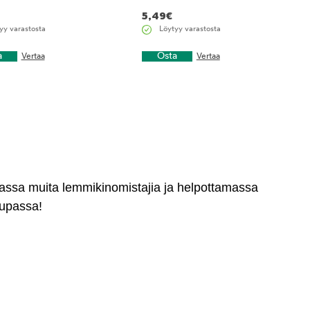
5,49
€
yy varastosta
Löytyy varastosta
a
Osta
Vertaa
Vertaa
massa muita lemmikinomistajia ja helpottamassa
aupassa!