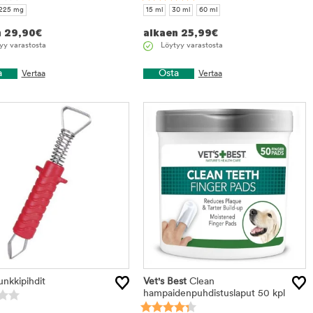
225 mg
15 ml
30 ml
60 ml
n
29,90
€
alkaen
25,99
€
yy varastosta
Löytyy varastosta
a
Osta
Vertaa
Vertaa
nkkipihdit
Vet's Best
Clean
hampaidenpuhdistuslaput 50 kpl