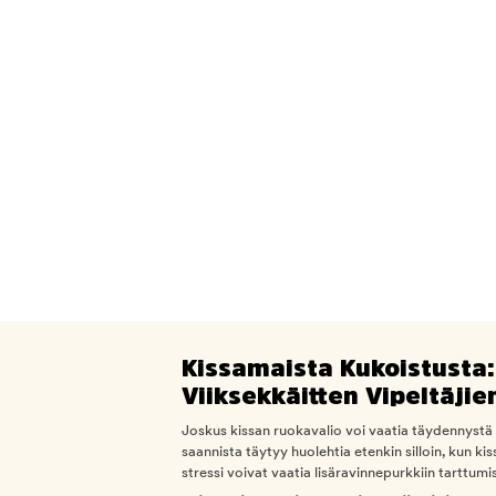
Kissamaista Kukoistusta:
Viiksekkäitten Vipeltäji
Joskus kissan ruokavalio voi vaatia täydennystä 
saannista täytyy huolehtia etenkin silloin, kun k
stressi voivat vaatia lisäravinnepurkkiin tarttumis