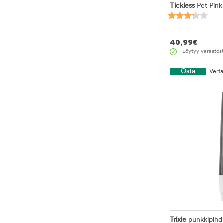
Tickless
Pet Pink
40,99
€
Löytyy varastos
Osta
Vert
Trixie
punkkipihdi