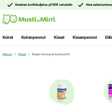
y
Ilmainen kotiinkuljetus yli 50€ ostoksiin
Aina asiantunteva
ltöön
Ota yhteyttä
asiakaspalveluun
Koirat
Koiranpennut
Kissat
Kissanpennut
Eläi
Alkuun
Kissat
Kissan terveys ja hyvinvointi