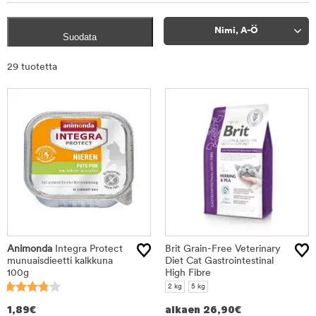
Nimi, A-Ö
Suodata
Rajaa
29 tuotetta
tuotteet
Animonda
Integra Protect
Brit Grain-Free Veterinary
munuaisdieetti kalkkuna
Diet Cat Gastrointestinal
100g
High Fibre
2 kg
5 kg
1,89
€
alkaen
26,90
€