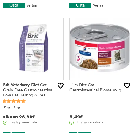
Osta
Osta
Vertaa
Vertaa
Brit Veterinary Diet
Cat
Hill's Diet Cat
Grain Free Gastrointestinal
Gastrointestinal Biome 82 g
Low Fat Herring & Pea
2 kg
5 kg
alkaen
26,90
€
2,49
€
Löytyy varastosta
Löytyy varastosta