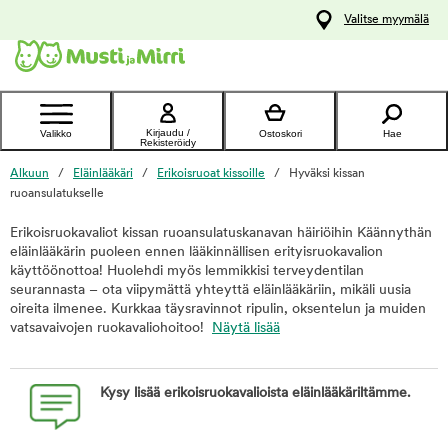
y
Valitse myymälä
ltöön
Ota yhteyttä
asiakaspalveluun
Kirjaudu /
Valikko
Ostoskori
Hae
Rekisteröidy
Alkuun
Eläinlääkäri
Erikoisruoat kissoille
Hyväksi kissan
ruoansulatukselle
Erikoisruokavaliot kissan ruoansulatuskanavan häiriöihin Käännythän
eläinlääkärin puoleen ennen lääkinnällisen erityisruokavalion
käyttöönottoa! Huolehdi myös lemmikkisi terveydentilan
seurannasta – ota viipymättä yhteyttä eläinlääkäriin, mikäli uusia
oireita ilmenee. Kurkkaa täysravinnot ripulin, oksentelun ja muiden
vatsavaivojen ruokavaliohoitoo!
Näytä lisää
Kysy lisää erikoisruokavalioista eläinlääkäriltämme.