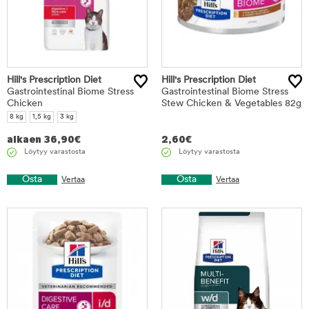
Hill's Prescription Diet
Hill's Prescription Diet
Gastrointestinal Biome Stress
Gastrointestinal Biome Stress
Chicken
Stew Chicken & Vegetables 82g
8 kg
1,5 kg
3 kg
alkaen
36,90
€
2,60
€
Löytyy varastosta
Löytyy varastosta
Osta
Osta
Vertaa
Vertaa