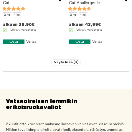
Cat
Cat Anallergenic
2 kg
4 kg
2 kg
4 kg
alkaen
39,90
€
alkaen
43,99
€
Löytyy varastosta
Löytyy varastosta
Osta
Osta
Vertaa
Vertaa
Vatsaoireisen lemmikin
erikoisruokavaliot
Akuutit että krooniset mahasuolikanavan vaivat ovat kissoilla yleisiä.
Niiden tavallisimpia oireita ovat ripuli, oksentelu, närästys, ummetus