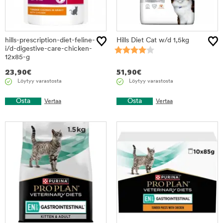
hills-prescription-diet-feline-
Hills Diet Cat w/d 1,5kg
i/d-digestive-care-chicken-
12x85-g
23,90
€
51,90
€
Löytyy varastosta
Löytyy varastosta
Osta
Osta
Vertaa
Vertaa