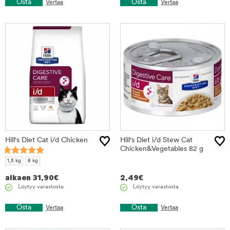
Osta
Osta
Vertaa
Vertaa
Hill's Diet Cat i/d Chicken
Hill's Diet i/d Stew Cat
Chicken&Vegetables 82 g
1,5 kg
8 kg
alkaen
31,90
€
2,49
€
Löytyy varastosta
Löytyy varastosta
Osta
Osta
Vertaa
Vertaa