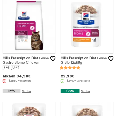
Hill's Prescription Diet
Feline
Hill's Prescription Diet
Feline
Gastro Biome Chicken
GIBio 12x85g
3 kg
1,5 kg
alkaen
34,90
€
25,90
€
Loppu varastosta
Löytyy varastosta
Info
Osta
Vertaa
Vertaa