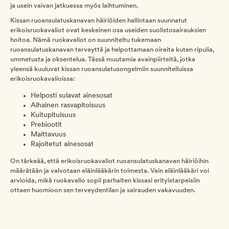
ja usein vaivan jatkuessa myös laihtuminen.
Kissan ruoansulatuskanavan häiriöiden hallintaan suunnatut
erikoisruokavaliot ovat keskeinen osa useiden suolistosairauksien
hoitoa. Nämä ruokavaliot on suunniteltu tukemaan
ruoansulatuskanavan terveyttä ja helpottamaan oireita kuten ripulia,
ummetusta ja oksentelua. Tässä muutamia avainpiirteitä, jotka
yleensä kuuluvat kissan ruoansulatusongelmiin suunnitelluissa
erikoisruokavalioissa:
Helposti sulavat ainesosat
Alhainen rasvapitoisuus
Kuitupituisuus
Prebiootit
Maittavuus
Rajoitetut ainesosat
On tärkeää, että erikoisruokavaliot ruoansulatuskanavan häiriöihin
määrätään ja valvotaan eläinlääkärin toimesta. Vain eläinlääkäri voi
arvioida, mikä ruokavalio sopii parhaiten kissasi erityistarpeisiin
ottaen huomioon sen terveydentilan ja sairauden vakavuuden.