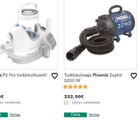
a
P2 Pro turkinhoitosetti
Turkinkuivaaja
Phoenix
Zephir
2200 W
0
€
232,90
€
yy varastosta
Löytyy varastosta
a
Osta
Vertaa
Vertaa