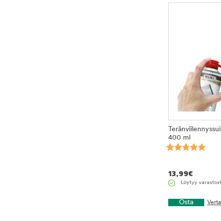
Teränviilennyssu
400 ml
13,99
€
Löytyy varastos
Osta
Vert