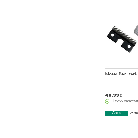
Moser Rex -terä
40,99
€
Löytyy varastos
Osta
Vert