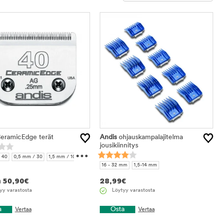
Rajaa
tuotteet
eramicEdge terät
Andis
ohjauskampalajitelma
jousikiinnitys
...
 40
0,5 mm / 30
1,5 mm / 10
16 - 32 mm
1,5-14 mm
 7 FC
6,3 mm / 5 FC
 4 FC
n
50,90
€
28,99
€
yy varastosta
Löytyy varastosta
a
Osta
Vertaa
Vertaa