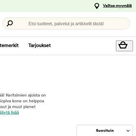
Valitse myymälä
Etsi tuotteet, palvelut ja artikkelit tästä!
temerkit
Tarjoukset
ä! Keritsimien ajoista on
 Sopiva kone on helppoa
tassut ja muut pienet
Näytä lisää
Suosituin