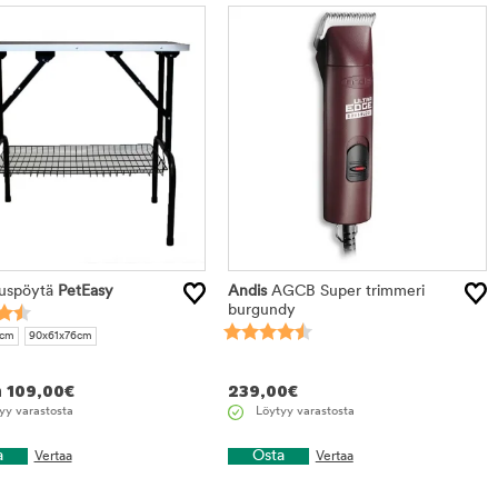
uspöytä
PetEasy
Andis
AGCB Super trimmeri
burgundy
6cm
90x61x76cm
n
109,00
€
239,00
€
yy varastosta
Löytyy varastosta
a
Osta
Vertaa
Vertaa