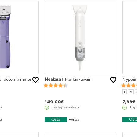
hdoton trimmeri
Neakasa
F1 turkinkuivain
Nyppimi
S
M
149,00
€
7,99
€
ta
Löytyy varastosta
Löyt
Osta
Ost
aa
Vertaa