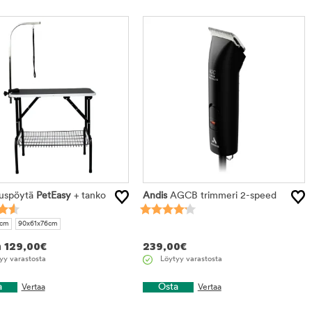
uspöytä
PetEasy
+ tanko
Andis
AGCB trimmeri 2-speed
6cm
90x61x76cm
n
129,00
€
239,00
€
yy varastosta
Löytyy varastosta
a
Osta
Vertaa
Vertaa