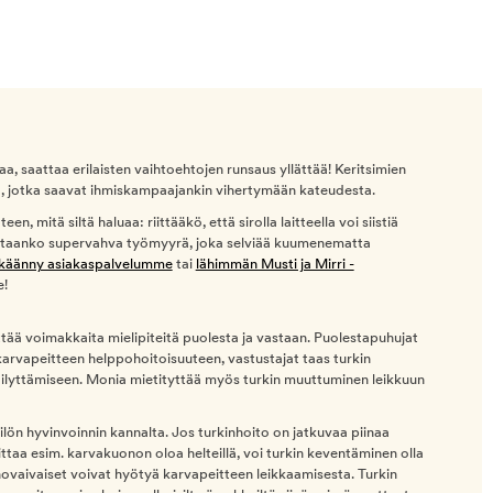
, saattaa erilaisten vaihtoehtojen runsaus yllättää! Keritsimien
ia, jotka saavat ihmiskampaajankin vihertymään kateudesta.
, mitä siltä haluaa: riittääkö, että sirolla laitteella voi siistiä
rvitaanko supervahva työmyyrä, joka selviää kuumenematta
käänny asiakaspalvelumme
tai
lähimmän Musti ja Mirri -
e!
ttää voimakkaita mielipiteitä puolesta ja vastaan. Puolestapuhujat
karvapeitteen helppohoitoisuuteen, vastustajat taas turkin
lyttämiseen. Monia mietityttää myös turkin muuttuminen leikkuun
ilön hyvinvoinnin kannalta. Jos turkinhoito on jatkuvaa piinaa
haittaa esim. karvakuonon oloa helteillä, voi turkin keventäminen olla
ihovaivaiset voivat hyötyä karvapeitteen leikkaamisesta. Turkin