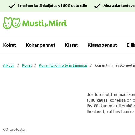
y
Ilmainen kotiinkuljetus yli 50€ ostoksiin
Aina asiantunteva
ltöön
Ota yhteyttä
asiakaspalveluun
Koirat
Koiranpennut
Kissat
Kissanpennut
Eläi
Alkuun
Koirat
Koiran turkinhoito ja trimmaus
Koiran trimmauskoneet ja
Jos tutustut trimmauskonei
tultu kauas: koneissa on
löytää, kun miettii etukäte
ihoalueet, vai tarvitaan
60 tuotetta