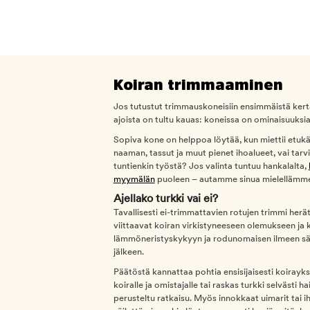
Koiran trimmaaminen
Jos tutustut trimmauskoneisiin ensimmäistä kertaa
ajoista on tultu kauas: koneissa on ominaisuuks
Sopiva kone on helppoa löytää, kun miettii etukäteen
naaman, tassut ja muut pienet ihoalueet, vai ta
tuntienkin työstä? Jos valinta tuntuu hankalalta,
myymälän
puoleen – autamme sinua mielellämm
Ajellako turkki vai ei?
Tavallisesti ei-trimmattavien rotujen trimmi herä
viittaavat koiran virkistyneeseen olemukseen ja 
lämmöneristyskykyyn ja rodunomaisen ilmeen säi
jälkeen.
Päätöstä kannattaa pohtia ensisijaisesti koirayks
koiralle ja omistajalle tai raskas turkki selvästi 
perusteltu ratkaisu. Myös innokkaat uimarit tai 