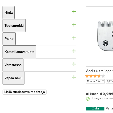
Hinta
Tuotemerkki
Paino
Kestotilattava tuote
Varastossa
Andis
UltraEdge 
Vapaa haku
19 mm / ¾ HT
0,25
1,2 mm / 15
1,5 mm 
13 mm / 3 ¾ FC
16
alkaen
40,99
3,2 mm / 7
3,2 mm 
Löytyy varastos
6,3mm / 5
9,5 mm 
Osta
Vert