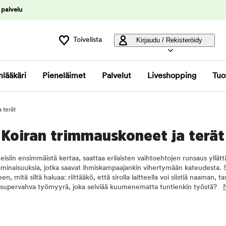
 palvelu
Toivelista
Kirjaudu / Rekisteröidy
nlääkäri
Pieneläimet
Palvelut
Liveshopping
Tuo
 terät
Koiran trimmauskoneet ja terät
siin ensimmäistä kertaa, saattaa erilaisten vaihtoehtojen runsaus yllättä
 ominaisuuksia, jotka saavat ihmiskampaajankin vihertymään kateudesta.
en, mitä siltä haluaa: riittääkö, että sirolla laitteella voi siistiä naaman, 
ko supervahva työmyyrä, joka selviää kuumenematta tuntienkin työstä?