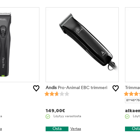
Andis
Pro-Animal EBC trimmeri
Trimma
81*46*7
149,00
€
alkae
ta
Löytyy varastosta
Löyt
Osta
Ost
aa
Vertaa