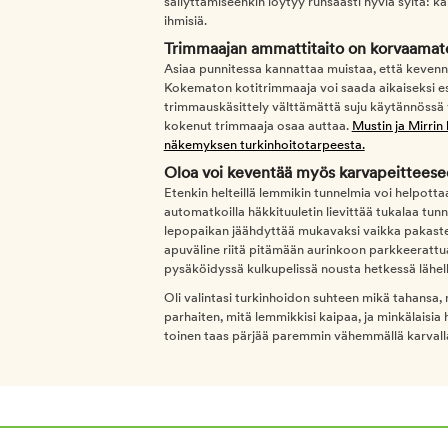
säilyttämiseenkin löytyy runsaasti hyviä syitä: ka
ihmisiä.
Trimmaajan ammattitaito on korvaamat
Asiaa punnitessa kannattaa muistaa, että kevennyk
Kokematon kotitrimmaaja voi saada aikaiseksi es
trimmauskäsittely välttämättä suju käytännössä 
kokenut trimmaaja osaa auttaa.
Mustin ja Mirrin
näkemyksen turkinhoitotarpeesta.
Oloa voi keventää myös karvapeitteese
Etenkin helteillä lemmikin tunnelmia voi helpotta
automatkoilla häkkituuletin lievittää tukalaa tu
lepopaikan jäähdyttää mukavaksi vaikka pakastetu
apuväline riitä pitämään aurinkoon parkkeerattua 
pysäköidyssä kulkupelissä nousta hetkessä lähell
Oli valintasi turkinhoidon suhteen mikä tahansa, m
parhaiten, mitä lemmikkisi kaipaa, ja minkälaisia h
toinen taas pärjää paremmin vähemmällä karvalla 