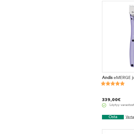
Andis
eMERGE jo
339,00
€
Löytyy varastos
Osta
Vert