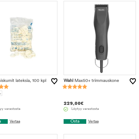
skumit lateksia, 100 kpl
Wahl
Max50+ trimmauskone
L
229,00
€
yy varastosta
Löytyy varastosta
a
Osta
Vertaa
Vertaa