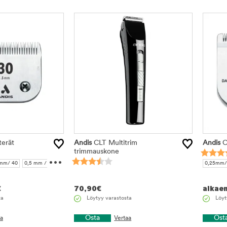
terät
Andis
CLT Multitrim
Andis
C
trimmauskone
...
mm/ 40
0,5 mm / 30
0,25mm/
/ 10
13 mm / 3 ¾
3,2 mm /
 mm / 5/8 HT
9,5 mm /
€
70,90
€
alkae
/ 7 FC
6,3 mm / 5 FC
ta
Löytyy varastosta
Löyt
/ 4
9,5 mm / 4 FC
Osta
Ost
aa
Vertaa