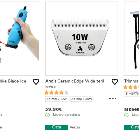
ihke Blade Ice,
Andis
CeramicEdge Wide terä
Trimma
leveä
...
81*46*7
1,5 mm / 10W
0,5 mm / 30W
9,5 mm / 4FW
6,3 mm / 5FW
59,90
€
alkae
3,2 mm / 7FW
ta
Löytyy varastosta
Löyt
Osta
Ost
aa
Vertaa