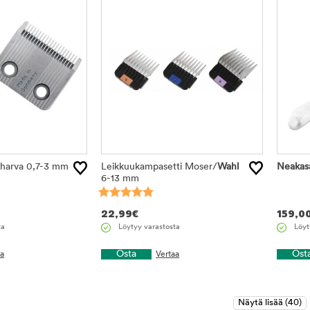
 harva 0,7-3 mm
Leikkuukampasetti Moser/
Wahl
Neakas
6-13 mm
22,99
€
159,0
ta
Löytyy varastosta
Löyt
Osta
Ost
aa
Vertaa