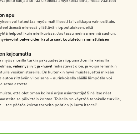
rvapeite suojaa koiraa ulkoisilta ärsykkeiltä siinä, missä vaatteet
on apu
sen voi toteuttaa myös maltillisesti tai vaikkapa vain osittain.
teettisessä mielessä yllättävän lopputuloksen, eikä
yhtä helposti kuin mielikuvissa. Jos tassu meinaa mennä suuhun,
 hyvinvointipalveluiden kautta saat koulutetun ammattilaisen
en kajoamatta
a myös monilla turkin paksuudesta riippumattomilla keinoilla:
nnelmaa,
viilennysliivit ja -huivit
raikastavat oloa, ja voipa lemmikin
illa vesikanistereilla. On kuitenkin hyvä muistaa, ettei mikään
autoa riittävän vilpoisana – aurinkoisella säällä lämpötila voi
e sataa astetta.
uista, että olet oman koirasi arjen asiantuntija! Sinä itse näet
aasteita se päivittäin kohtaa. Toisella on käyttöä tanakalle turkille,
– tee päätös koiran tarpeita pohtien ja luota itseesi!