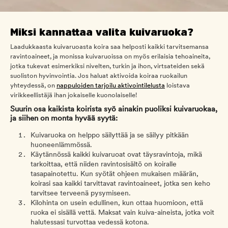
Miksi kannattaa valita kuivaruoka?
Laadukkaasta kuivaruoasta koira saa helposti kaikki tarvitsemansa
ravintoaineet, ja monissa kuivaruoissa on myös erilaisia tehoaineita,
jotka tukevat esimerkiksi nivelten, turkin ja ihon, virtsateiden sekä
suoliston hyvinvointia. Jos haluat aktivoida koiraa ruokailun
yhteydessä, on
nappuloiden tarjoilu aktivointilelusta
loistava
virikkeellistäjä ihan jokaiselle kuonolaiselle!
Suurin osa kaikista koirista syö ainakin puoliksi kuivaruokaa,
ja siihen on monta hyvää syytä:
Kuivaruoka on helppo säilyttää ja se säilyy pitkään
huoneenlämmössä.
Käytännössä kaikki kuivaruoat ovat täysravintoja, mikä
tarkoittaa, että niiden ravintosisältö on koiralle
tasapainotettu. Kun syötät ohjeen mukaisen määrän,
koirasi saa kaikki tarvittavat ravintoaineet, jotka sen keho
tarvitsee terveenä pysymiseen.
Kilohinta on usein edullinen, kun ottaa huomioon, että
ruoka ei sisällä vettä. Maksat vain kuiva-aineista, jotka voit
halutessasi turvottaa vedessä kotona.