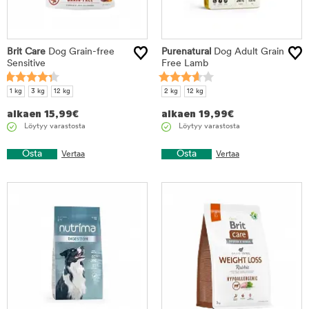
Brit Care
Dog Grain-free
Purenatural
Dog Adult Grain
Sensitive
Free Lamb
1 kg
3 kg
12 kg
2 kg
12 kg
alkaen
15,99
€
alkaen
19,99
€
Löytyy varastosta
Löytyy varastosta
Osta
Osta
Vertaa
Vertaa