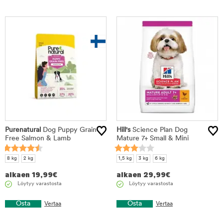
Purenatural
Dog Puppy Grain
Hill's
Science Plan Dog
Free Salmon & Lamb
Mature 7+ Small & Mini
8 kg
2 kg
1,5 kg
3 kg
6 kg
alkaen
19,99
€
alkaen
29,99
€
Löytyy varastosta
Löytyy varastosta
Osta
Osta
Vertaa
Vertaa