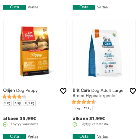
Osta
Osta
Vertaa
Vertaa
Orijen
Dog Puppy
Brit Care
Dog Adult Large
Breed Hypoallergenic
2 kg
6 kg
11,4 kg
3 kg
12 kg
alkaen
35,99
€
alkaen
31,99
€
Löytyy varastosta
Löytyy varastosta
Osta
Osta
Vertaa
Vertaa