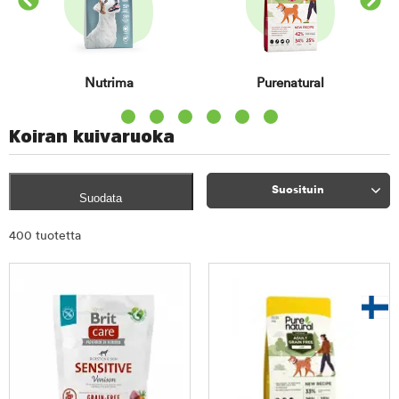
Nutrima
Purenatural
Item 1 of 6
Koiran kuivaruoka
Suosituin
Suodata
Rajaa
400 tuotetta
tuotteet