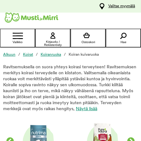
y
Valitse myymälä
ltöön
Ota yhteyttä
asiakaspalveluun
Kirjaudu /
Valikko
Ostoskori
Hae
Rekisteröidy
Alkuun
Koirat
Koiranruoka
Koiran kuivaruoka
Ravitsemuksella on suora yhteys koirasi terveyteen! Ravitsemuksen
merkitys koirasi terveydelle on kiistaton. Valitsemalla oikeanlaista
ruokaa voit merkittävästi ylläpitää ystäväsi kuntoa ja hyvinvointia.
Koiralle sopiva ravinto näkyy sen ulkomuodossa. Turkki kiiltää
kauniisti ja iho on terve, mikä näkyy vähäisenä rapsutteluna. Myös
koiran jätökset ovat pieniä ja kiinteitä, osoittaen, että vatsa toimii
moitteettomasti ja ruoka imeytyy kuten pitääkin. Terveyden
merkkejä ovat myös raikas hengitys,
Näytä lisää