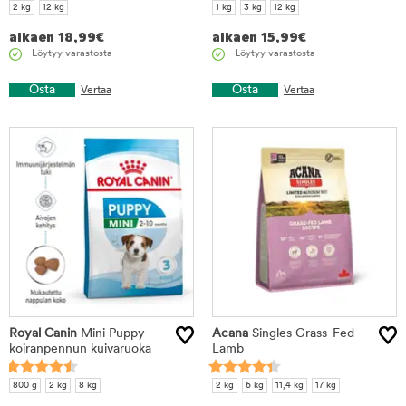
2 kg
12 kg
1 kg
3 kg
12 kg
alkaen
18,99
€
alkaen
15,99
€
Löytyy varastosta
Löytyy varastosta
Osta
Osta
Vertaa
Vertaa
Royal Canin
Mini Puppy
Acana
Singles Grass-Fed
koiranpennun kuivaruoka
Lamb
800 g
2 kg
8 kg
2 kg
6 kg
11,4 kg
17 kg