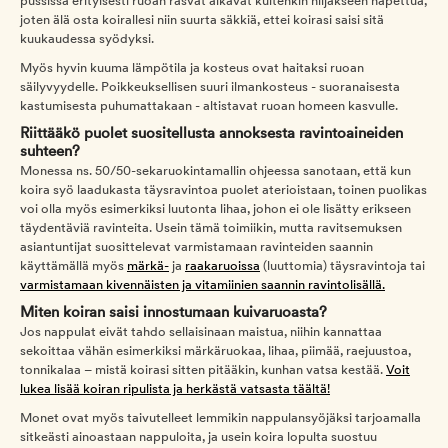
pussissa erityisesti ruoan rasvat alkavat kuitenkin hiljakseen hapettua,
joten älä osta koirallesi niin suurta säkkiä, ettei koirasi saisi sitä
kuukaudessa syödyksi.
Myös hyvin kuuma lämpötila ja kosteus ovat haitaksi ruoan
säilyvyydelle. Poikkeuksellisen suuri ilmankosteus - suoranaisesta
kastumisesta puhumattakaan - altistavat ruoan homeen kasvulle.
Riittääkö puolet suositellusta annoksesta ravintoaineiden
suhteen?
Monessa ns. 50/50-sekaruokintamallin ohjeessa sanotaan, että kun
koira syö laadukasta täysravintoa puolet aterioistaan, toinen puolikas
voi olla myös esimerkiksi luutonta lihaa, johon ei ole lisätty erikseen
täydentäviä ravinteita. Usein tämä toimiikin, mutta ravitsemuksen
asiantuntijat suosittelevat varmistamaan ravinteiden saannin
käyttämällä myös
märkä-
ja
raakaruoissa
(luuttomia) täysravintoja tai
varmistamaan kivennäisten ja vitamiinien saannin ravintolisällä.
Miten koiran saisi innostumaan kuivaruoasta?
Jos nappulat eivät tahdo sellaisinaan maistua, niihin kannattaa
sekoittaa vähän esimerkiksi märkäruokaa, lihaa, piimää, raejuustoa,
tonnikalaa – mistä koirasi sitten pitääkin, kunhan vatsa kestää.
Voit
lukea lisää koiran ripulista ja herkästä vatsasta täältä!
Monet ovat myös taivutelleet lemmikin nappulansyöjäksi tarjoamalla
sitkeästi ainoastaan nappuloita, ja usein koira lopulta suostuu