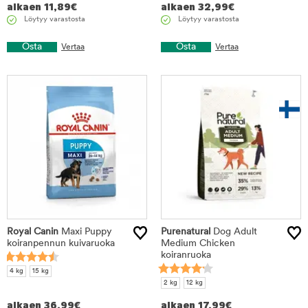
alkaen
11,89
€
alkaen
32,99
€
Löytyy varastosta
Löytyy varastosta
Osta
Osta
Vertaa
Vertaa
Royal Canin
Maxi Puppy
Purenatural
Dog Adult
koiranpennun kuivaruoka
Medium Chicken
koiranruoka
4 kg
15 kg
2 kg
12 kg
alkaen
36,99
€
alkaen
17,99
€