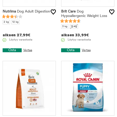
Nutrima
Dog Adult Digestion
Brit Care
Dog
Hypoallergenic Weight Loss
2 kg
12 kg
3 kg
12 kg
alkaen
27,99
€
alkaen
33,99
€
Löytyy varastosta
Löytyy varastosta
Osta
Osta
Vertaa
Vertaa