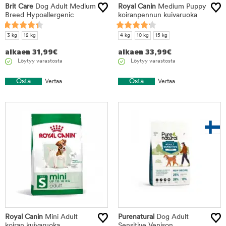
Brit Care
Dog Adult Medium
Royal Canin
Medium Puppy
Breed Hypoallergenic
koiranpennun kuivaruoka
3 kg
12 kg
4 kg
10 kg
15 kg
alkaen
31,99
€
alkaen
33,99
€
Löytyy varastosta
Löytyy varastosta
Osta
Osta
Vertaa
Vertaa
Royal Canin
Mini Adult
Purenatural
Dog Adult
koiran kuivaruoka
Sensitive Venison