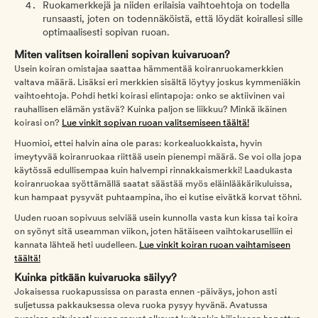
Ruokamerkkejä ja niiden erilaisia vaihtoehtoja on todella
runsaasti, joten on todennäköistä, että löydät koirallesi sille
optimaalisesti sopivan ruoan.
Miten valitsen koiralleni sopivan kuivaruoan?
Usein koiran omistajaa saattaa hämmentää koiranruokamerkkien
valtava määrä. Lisäksi eri merkkien sisältä löytyy joskus kymmeniäkin
vaihtoehtoja. Pohdi hetki koirasi elintapoja: onko se aktiivinen vai
rauhallisen elämän ystävä? Kuinka paljon se liikkuu? Minkä ikäinen
koirasi on?
Lue vinkit sopivan ruoan valitsemiseen täältä!
Huomioi, ettei halvin aina ole paras: korkealuokkaista, hyvin
imeytyvää koiranruokaa riittää usein pienempi määrä. Se voi olla jopa
käytössä edullisempaa kuin halvempi rinnakkaismerkki! Laadukasta
koiranruokaa syöttämällä saatat säästää myös eläinlääkärikuluissa,
kun hampaat pysyvät puhtaampina, iho ei kutise eivätkä korvat töhni.
Uuden ruoan sopivuus selviää usein kunnolla vasta kun kissa tai koira
on syönyt sitä useamman viikon, joten hätäiseen vaihtokaruselliin ei
kannata lähteä heti uudelleen.
Lue vinkit koiran ruoan vaihtamiseen
täältä!
Kuinka pitkään kuivaruoka säilyy?
Jokaisessa ruokapussissa on parasta ennen -päiväys, johon asti
suljetussa pakkauksessa oleva ruoka pysyy hyvänä. Avatussa