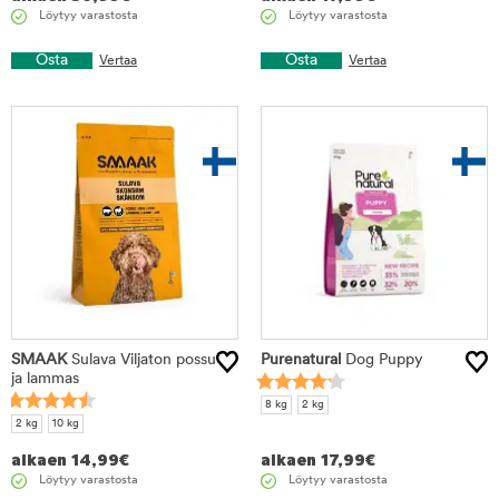
Löytyy varastosta
Löytyy varastosta
Osta
Osta
Vertaa
Vertaa
SMAAK
Sulava Viljaton possu
Purenatural
Dog Puppy
ja lammas
8 kg
2 kg
2 kg
10 kg
alkaen
14,99
€
alkaen
17,99
€
Löytyy varastosta
Löytyy varastosta