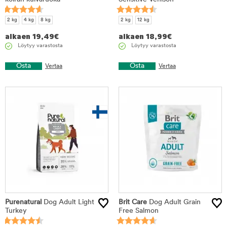
2 kg
4 kg
8 kg
2 kg
12 kg
alkaen
19,49
€
alkaen
18,99
€
Löytyy varastosta
Löytyy varastosta
Osta
Osta
Vertaa
Vertaa
Purenatural
Dog Adult Light
Brit Care
Dog Adult Grain
Turkey
Free Salmon