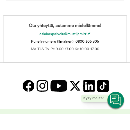
Ota yhteyttä, autamme mielellämme!
asiakaspalvelu@mustijamirri.fi
Puhelinnumero (ilmainen): 0800 305 305
Ma-Ti & To-Pe 9.00-17.00 Ke 10.00-17.00
Kysy meiltä!
Koiran kuivaruoka – Lihaisia ja viljattomia vaihtoehtoja ystävällesi |
Musti ja Mirri -
Copyright © 2025 Musti ja Mirri Oy