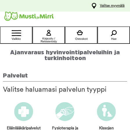
y
Valitse myymälä
ltöön
Ota yhteyttä
asiakaspalveluun
Kirjaudu /
Valikko
Ostoskori
Hae
Rekisteröidy
Ajanvaraus hyvinvointipalveluihin ja
turkinhoitoon
Palvelut
Valitse haluamasi palvelun tyyppi
Eläinlääkäri­palvelut
Fysio­terapia ja
Kissojen