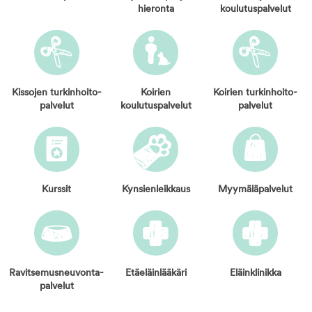
hieronta
koulutuspalvelut
Kissojen turkinhoito­
Koirien
Koirien turkinhoito­
palvelut
koulutuspalvelut
palvelut
Kurssit
Kynsien­leikkaus
Myymälä­palvelut
Ravitsemus­neuvonta­
Etäeläinlääkäri
Eläinklinikka
palvelut