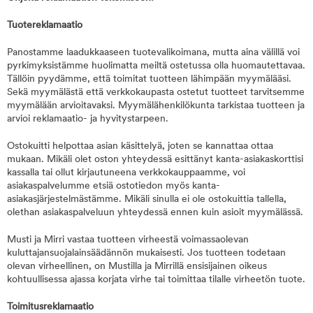
Tuotereklamaatio
Panostamme laadukkaaseen tuotevalikoimana, mutta aina välillä voi
pyrkimyksistämme huolimatta meiltä ostetussa olla huomautettavaa.
Tällöin pyydämme, että toimitat tuotteen lähimpään myymälääsi.
Sekä myymälästä että verkkokaupasta ostetut tuotteet tarvitsemme
myymälään arvioitavaksi. Myymälähenkilökunta tarkistaa tuotteen ja
arvioi reklamaatio- ja hyvitystarpeen.
Ostokuitti helpottaa asian käsittelyä, joten se kannattaa ottaa
mukaan. Mikäli olet oston yhteydessä esittänyt kanta-asiakaskorttisi
kassalla tai ollut kirjautuneena verkkokauppaamme, voi
asiakaspalvelumme etsiä ostotiedon myös kanta-
asiakasjärjestelmästämme. Mikäli sinulla ei ole ostokuittia tallella,
olethan asiakaspalveluun yhteydessä ennen kuin asioit myymälässä.
Musti ja Mirri vastaa tuotteen virheestä voimassaolevan
kuluttajansuojalainsäädännön mukaisesti. Jos tuotteen todetaan
olevan virheellinen, on Mustilla ja Mirrillä ensisijainen oikeus
kohtuullisessa ajassa korjata virhe tai toimittaa tilalle virheetön tuote.
Toimitusreklamaatio