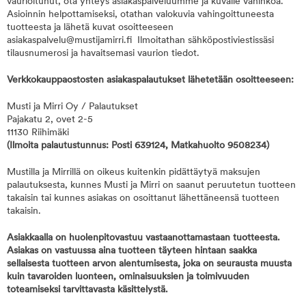
vaurioitunut, ota yhteys asiakaspalveluumme ja kuvaile vahinkoa.
Asioinnin helpottamiseksi, otathan valokuvia vahingoittuneesta
tuotteesta ja lähetä kuvat osoitteeseen
asiakaspalvelu@mustijamirri.fi Ilmoitathan sähköpostiviestissäsi
tilausnumerosi ja havaitsemasi vaurion tiedot.
Verkkokauppaostosten asiakaspalautukset lähetetään osoitteeseen:
Musti ja Mirri Oy / Palautukset
Pajakatu 2, ovet 2-5
11130 Riihimäki
(Ilmoita palautustunnus: Posti 639124, Matkahuolto 9508234)
Mustilla ja Mirrillä on oikeus kuitenkin pidättäytyä maksujen
palautuksesta, kunnes Musti ja Mirri on saanut peruutetun tuotteen
takaisin tai kunnes asiakas on osoittanut lähettäneensä tuotteen
takaisin.
Asiakkaalla on huolenpitovastuu vastaanottamastaan tuotteesta.
Asiakas on vastuussa aina tuotteen täyteen hintaan saakka
sellaisesta tuotteen arvon alentumisesta, joka on seurausta muusta
kuin tavaroiden luonteen, ominaisuuksien ja toimivuuden
toteamiseksi tarvittavasta käsittelystä.