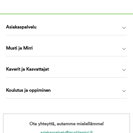
Asiakaspalvelu
Musti ja Mirri
Kaverit ja Kasvattajat
Koulutus ja oppiminen
Ota yhteyttä, autamme mielellämme!
asiakaspalvelu@mustijamirri.fi