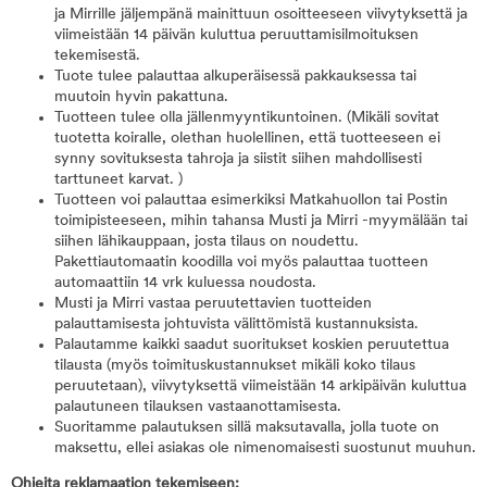
ja Mirrille jäljempänä mainittuun osoitteeseen viivytyksettä ja
viimeistään 14 päivän kuluttua peruuttamisilmoituksen
tekemisestä.
Tuote tulee palauttaa alkuperäisessä pakkauksessa tai
muutoin hyvin pakattuna.
Tuotteen tulee olla jällenmyyntikuntoinen. (Mikäli sovitat
tuotetta koiralle, olethan huolellinen, että tuotteeseen ei
synny sovituksesta tahroja ja siistit siihen mahdollisesti
tarttuneet karvat. )
Tuotteen voi palauttaa esimerkiksi Matkahuollon tai Postin
toimipisteeseen, mihin tahansa Musti ja Mirri -myymälään tai
siihen lähikauppaan, josta tilaus on noudettu.
Pakettiautomaatin koodilla voi myös palauttaa tuotteen
automaattiin 14 vrk kuluessa noudosta.
Musti ja Mirri vastaa peruutettavien tuotteiden
palauttamisesta johtuvista välittömistä kustannuksista.
Palautamme kaikki saadut suoritukset koskien peruutettua
tilausta (myös toimituskustannukset mikäli koko tilaus
peruutetaan), viivytyksettä viimeistään 14 arkipäivän kuluttua
palautuneen tilauksen vastaanottamisesta.
Suoritamme palautuksen sillä maksutavalla, jolla tuote on
maksettu, ellei asiakas ole nimenomaisesti suostunut muuhun.
Ohjeita reklamaation tekemiseen: