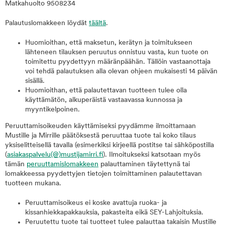
Matkahuolto 9508234
Palautuslomakkeen löydät
täältä
.
Huomioithan, että maksetun, kerätyn ja toimitukseen
lähteneen tilauksen peruutus onnistuu vasta, kun tuote on
toimitettu pyydettyyn määränpäähän. Tällöin vastaanottaja
voi tehdä palautuksen alla olevan ohjeen mukaisesti 14 päivän
sisällä.
Huomioithan, että palautettavan tuotteen tulee olla
käyttämätön, alkuperäistä vastaavassa kunnossa ja
myyntikelpoinen.
Peruuttamisoikeuden käyttämiseksi pyydämme ilmoittamaan
Mustille ja Mirrille päätöksestä peruuttaa tuote tai koko tilaus
yksiselitteisellä tavalla (esimerkiksi kirjeellä postitse tai sähköpostilla
(
asiakaspalvelu(@)mustijamirri.fi
). Ilmoitukseksi katsotaan myös
tämän
peruuttamislomakkeen
palauttaminen täytettynä tai
lomakkeessa pyydettyjen tietojen toimittaminen palautettavan
tuotteen mukana.
Peruuttamisoikeus ei koske avattuja ruoka- ja
kissanhiekkapakkauksia, pakasteita eikä SEY-Lahjoituksia.
Peruutettu tuote tai tuotteet tulee palauttaa takaisin Mustille