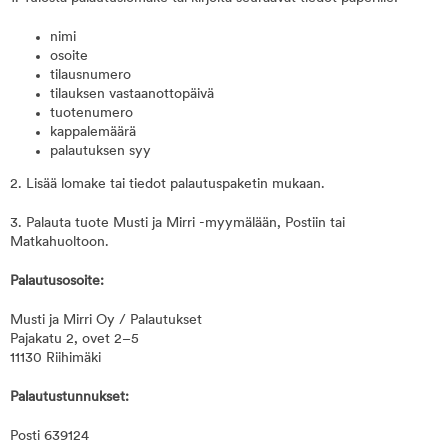
nimi
osoite
tilausnumero
tilauksen vastaanottopäivä
tuotenumero
kappalemäärä
palautuksen syy
2. Lisää lomake tai tiedot palautuspaketin mukaan.
3. Palauta tuote Musti ja Mirri -myymälään, Postiin tai
Matkahuoltoon.
Palautusosoite:
Musti ja Mirri Oy / Palautukset
Pajakatu 2, ovet 2–5
11130 Riihimäki
Palautustunnukset:
Posti 639124