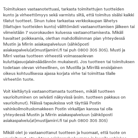
Toimituksen vastaanotettuasi, tarkasta toimitettujen tuotteiden
kunto ja virheettömyys sekä varmistu siitä, että toimitus sisälsi kaikki
tilatut tuotteet. Sinun tulee tarkastaa verkkokaupan lähetys
(tilattujen tuotteiden kunto) välittömästi vastaanottamisen jälkeen tai
viimeistään 7 vuorokauden kuluessa vastaanottamisesta. Mikäli
havaitset poikkeamia, olethan mahdollisimman pian yhteydessä
Mustin ja Mirrin asiakaspalveluun (sähköposti
asiakaspalvelu(at)mustijamirri.fi tai puh 0800 305 305). Musti ja
Mirri vastaa tuotteen virheestä voimassaolevan
kuluttajasuojalainsäädännön mukaisesti. Jos tuotteen tai toimituksen
todetaan olevan virheellinen, on Mustilla ja Mirrillä ensisijainen
oikeus kohtuullisessa ajassa korjata virhe tai toimittaa tilalle
virheetön tuote.
Voit kieltäytyä vastaanottamasta tuotteen, mikäli tuotteen
vaurioituminen on selvästi näkyvissä (esim. tuotteen pakkaus on
vaurioitunut). Näissä tapauksissa voit täyttää Postin
vahinkoilmoituslomakkeen Postin virkailijan kanssa tai olla
yhteydessä Mustin ja Mirrin asiakaspalveluun (sähköposti
asiakaspalvelu(at)mustijamirri.fi tai puh 0800 305 305)
Mikäli olet jo vastaanottanut tuotteen ja huomaat, että tuote on