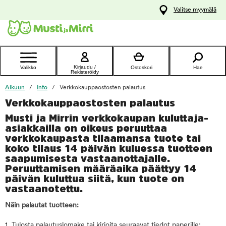
y
Valitse myymälä
ltöön
Ota yhteyttä
asiakaspalveluun
Kirjaudu /
Valikko
Ostoskori
Hae
Rekisteröidy
Alkuun
Info
Verkkokauppaostosten palautus
Verkkokauppaostosten palautus
Musti ja Mirrin verkkokaupan kuluttaja-
asiakkailla
on oikeus peruuttaa
verkkokaupasta tilaamansa tuote tai
koko tilaus 14 päivän kuluessa tuotteen
saapumisesta vastaanottajalle.
Peruuttamisen määräaika päättyy 14
päivän kuluttua siitä, kun tuote on
vastaanotettu.
Näin palautat tuotteen:
1. Tulosta palautuslomake tai kirjoita seuraavat tiedot paperille: