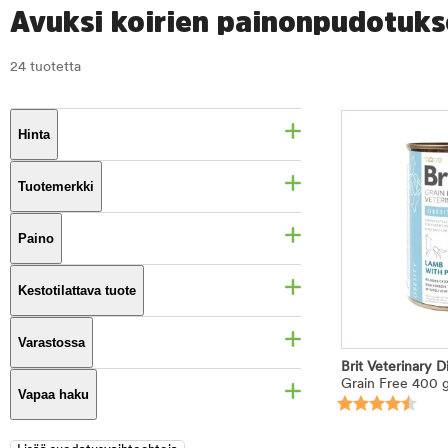
Avuksi koirien painonpudotuk
24 tuotetta
Hinta
Tuotemerkki
Paino
Kestotilattava tuote
Varastossa
Brit Veterinary D
Grain Free 400 
Vapaa haku