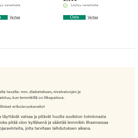
yy varastosta
Löytyy varastosta
a
Osta
Vertaa
Vertaa
la tavalla: mm. diabeteksen, nivelvaivojen ja
istuu, kun lemmikillä on liikapainoa.
liiniset erikoisruokavaliot
tka täyttävät vatsaa ja pitävät huolta suoliston toiminnasta
joka pitää olon kylläisenä ja säästää lemmikin lihasmassaa
ravinteita, joita tarvitaan laihdutuksen aikana.