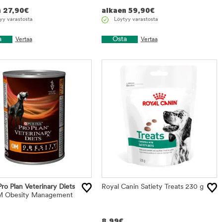
n
27,90
€
alkaen
59,90
€
yy varastosta
Löytyy varastosta
a
Osta
Vertaa
Vertaa
Pro Plan Veterinary Diets
Royal Canin Satiety Treats 230 g
 Obesity Management
8,99
€