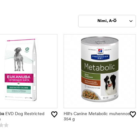
Nimi, A-Ö
Rajaa
tuotteet
ba
EVD Dog Restricted
Hill's Canine Metabolic muhennos
s
354 g