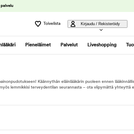
 palvelu
Toivelista
Kirjaudu / Rekisteröidy
nlääkäri
Pieneläimet
Palvelut
Liveshopping
Tuo
 painonpudotukseen! Käännythän eläinlääkärin puoleen ennen lääkinnällis
yös lemmikkisi terveydentilan seurannasta – ota viipymättä yhteyttä elä