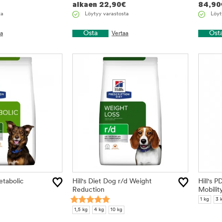
alkaen
22,90
€
84,90
ta
Löytyy varastosta
Löyt
Osta
Ost
aa
Vertaa
etabolic
Hill's Diet Dog r/d Weight
Hill's 
Reduction
Mobilit
1 kg
3 
1,5 kg
4 kg
10 kg