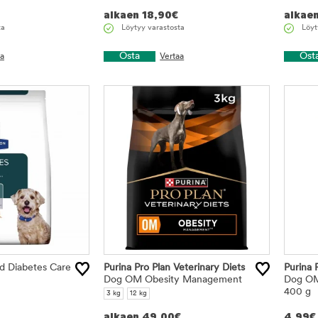
alkaen
18,90
€
alkae
ta
Löytyy varastosta
Löyt
Osta
Ost
aa
Vertaa
/d Diabetes Care
Purina Pro Plan Veterinary Diets
Purina 
Dog OM Obesity Management
Dog OM
400 g
3 kg
12 kg
alkaen
49,00
€
4,99
€