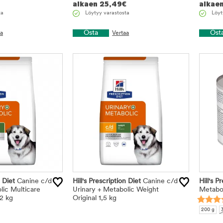
alkaen
25,49
€
alkae
ta
Löytyy varastosta
Löyt
Osta
Ost
aa
Vertaa
n Diet
Canine c/d
Hill's Prescription Diet
Canine c/d
Hill's P
lic Multicare
Urinary + Metabolic Weight
Metabol
12 kg
Original 1,5 kg
200 g