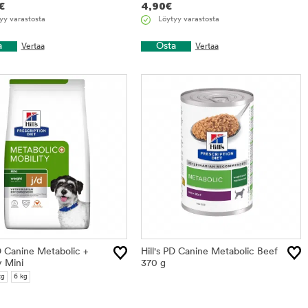
€
4,90
€
yy varastosta
Löytyy varastosta
a
Osta
Vertaa
Vertaa
PD Canine Metabolic +
Hill's PD Canine Metabolic Beef
y Mini
370 g
kg
6 kg