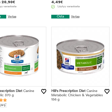
n
20,90
€
4,49
€
yy varastosta
Löytyy varastosta
a
Osta
Vertaa
Vertaa
rescription Diet
Canine
Hill's Prescription Diet
Canine
ic 370 g
Metabolic Chicken & Vegetables
156 g
370 g