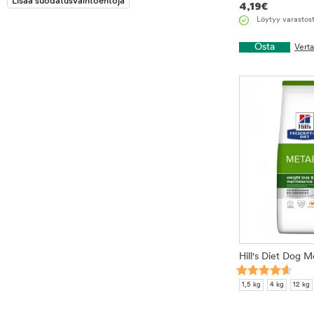
4,19
€
Löytyy varastos
Osta
Vert
Hill's Diet Dog M
1,5 kg
4 kg
12 kg