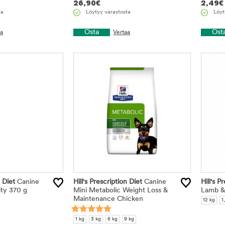
26,90
€
2,49
€
ta
Löytyy varastosta
Löyt
Osta
Ost
aa
Vertaa
n Diet
Canine
Hill's Prescription Diet
Canine
Hill's P
ity 370 g
Mini Metabolic Weight Loss &
Lamb &
Maintenance Chicken
12 kg
1
1 kg
3 kg
6 kg
9 kg