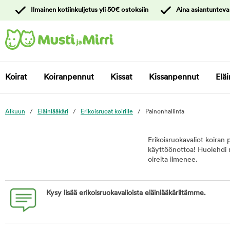
y
Ilmainen kotiinkuljetus yli 50€ ostoksiin
Aina asiantunteva
ltöön
Ota yhteyttä
asiakaspalveluun
Koirat
Koiranpennut
Kissat
Kissanpennut
Eläi
Alkuun
Eläinlääkäri
Erikoisruoat koirille
Painonhallinta
Erikoisruokavaliot koiran
käyttöönottoa! Huolehdi m
oireita ilmenee.
Kysy lisää erikoisruokavalioista eläinlääkäriltämme.