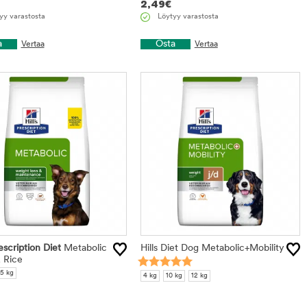
2,49
€
yy varastosta
Löytyy varastosta
a
Osta
Vertaa
Vertaa
rescription Diet
Metabolic
Hills Diet Dog Metabolic+Mobility
 Rice
,5 kg
4 kg
10 kg
12 kg