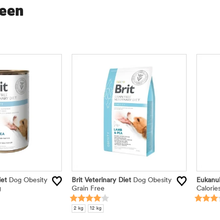
seen
iet
Dog Obesity
Brit Veterinary Diet
Dog Obesity
Eukanu
g
Grain Free
Calorie
2 kg
12 kg