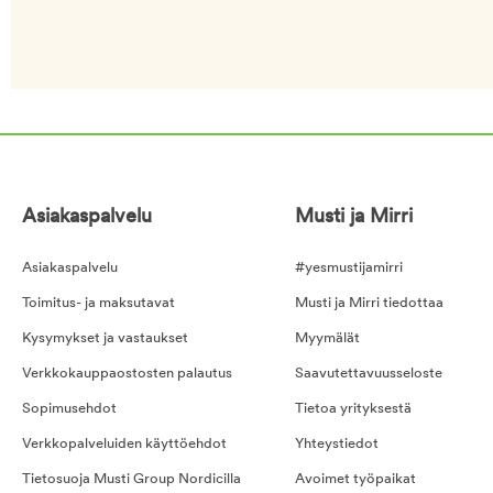
Asiakaspalvelu
Musti ja Mirri
Asiakaspalvelu
#yesmustijamirri
Toimitus- ja maksutavat
Musti ja Mirri tiedottaa
Kysymykset ja vastaukset
Myymälät
Verkkokauppaostosten palautus
Saavutettavuusseloste
Sopimusehdot
Tietoa yrityksestä
Verkkopalveluiden käyttöehdot
Yhteystiedot
Tietosuoja Musti Group Nordicilla
Avoimet työpaikat