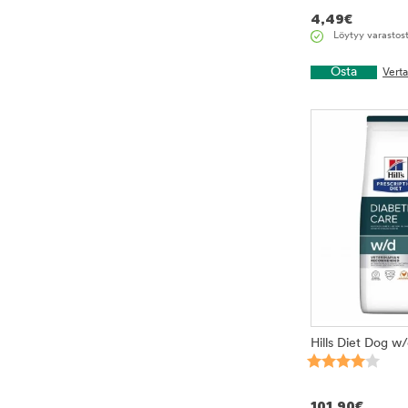
4,49
€
Löytyy varastos
Osta
Vert
Hills Diet Dog w
101,90
€