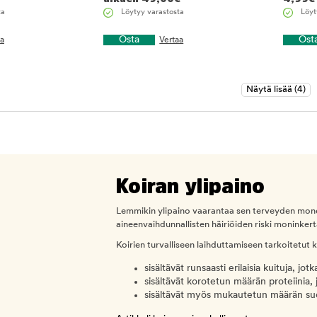
ta
Löytyy varastosta
Löyt
Osta
Ost
aa
Vertaa
Koiran ylipaino
Lemmikin ylipaino vaarantaa sen terveyden monel
aineenvaihdunnallisten häiriöiden riski moninkerta
Koirien turvalliseen laihduttamiseen tarkoitetut k
sisältävät runsaasti erilaisia kuituja, jo
sisältävät korotetun määrän proteiinia, 
sisältävät myös mukautetun määrän suoja