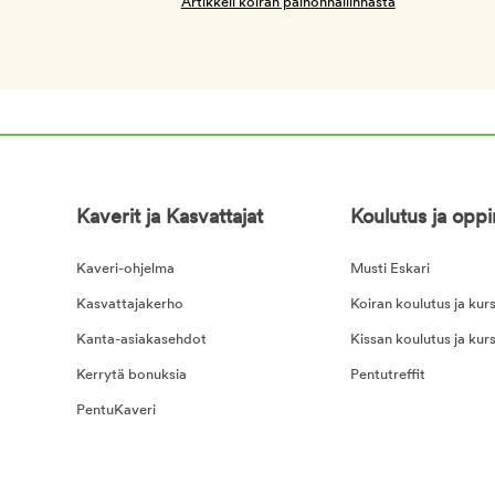
Artikkeli koiran painonhallinnasta
Kaverit ja Kasvattajat
Koulutus ja opp
Kaveri-ohjelma
Musti Eskari
Kasvattajakerho
Koiran koulutus ja kurs
Kanta-asiakasehdot
Kissan koulutus ja kurs
Kerrytä bonuksia
Pentutreffit
PentuKaveri