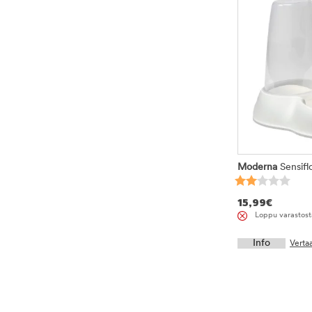
Moderna
Sensiflo
15,99
€
Loppu varastost
Info
Verta