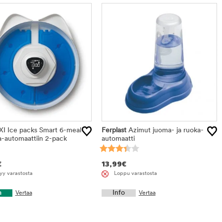
tuotteet
XI Ice packs Smart 6-meal
Ferplast
Azimut juoma- ja ruoka-
a-automaattiin 2-pack
automaatti
€
13,99
€
yy varastosta
Loppu varastosta
a
Info
Vertaa
Vertaa