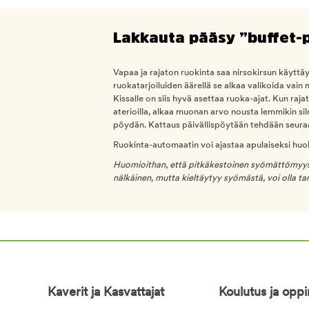
Lakkauta pääsy ”buffet-
Vapaa ja rajaton ruokinta saa nirsokirsun käyttä
ruokatarjoiluiden äärellä se alkaa valikoida vain 
Kissalle on siis hyvä asettaa ruoka-ajat. Kun raja
aterioilla, alkaa muonan arvo nousta lemmikin sil
pöydän. Kattaus päivällispöytään tehdään seuraa
Ruokinta-automaatin voi ajastaa apulaiseksi huol
Huomioithan, että pitkäkestoinen syömättömyys v
nälkäinen, mutta kieltäytyy syömästä, voi olla tar
Kaverit ja Kasvattajat
Koulutus ja opp