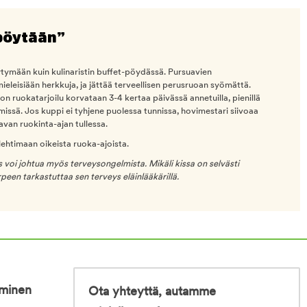
pöytään”
ytymään kuin kulinaristin buffet-pöydässä. Pursuavien
mieleisiään herkkuja, ja jättää terveellisen perusruoan syömättä.
ton ruokatarjoilu korvataan 3-4 kertaa päivässä annetuilla, pienillä
missä. Jos kuppi ei tyhjene puolessa tunnissa, hovimestari siivoaa
van ruokinta-ajan tullessa.
ehtimaan oikeista ruoka-ajoista.
oi johtua myös terveysongelmista. Mikäli kissa on selvästi
peen tarkastuttaa sen terveys eläinlääkärillä.
iminen
Ota yhteyttä, autamme