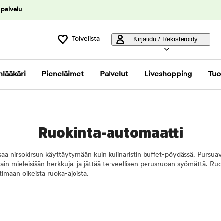
 palvelu
Toivelista
Kirjaudu / Rekisteröidy
nlääkäri
Pieneläimet
Palvelut
Liveshopping
Tuo
Ruokinta-automaatti
 saa nirsokirsun käyttäytymään kuin kulinaristin buffet-pöydässä. Pursuav
 vain mieleisiään herkkuja, ja jättää terveellisen perusruoan syömättä. R
timaan oikeista ruoka-ajoista.