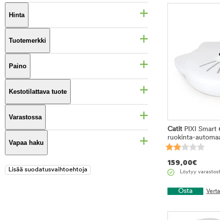
Hinta
Tuotemerkki
Paino
Kestotilattava tuote
Varastossa
Catit
PIXI Smart 
ruokinta-automaa
Vapaa haku
159,00
€
Löytyy varastos
Osta
Vert