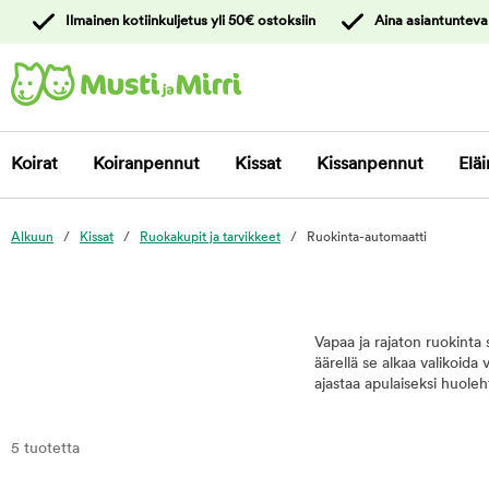
y
Ilmainen kotiinkuljetus yli 50€ ostoksiin
Aina asiantunteva
ltöön
Ota yhteyttä
asiakaspalveluun
Koirat
Koiranpennut
Kissat
Kissanpennut
Eläi
Alkuun
Kissat
Ruokakupit ja tarvikkeet
Ruokinta-automaatti
Vapaa ja rajaton ruokinta
äärellä se alkaa valikoida
ajastaa apulaiseksi huoleh
5 tuotetta