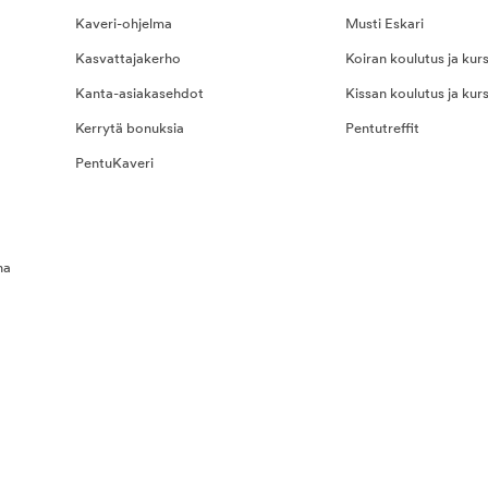
Kaveri-ohjelma
Musti Eskari
Kasvattajakerho
Koiran koulutus ja kurs
Kanta-asiakasehdot
Kissan koulutus ja kurs
Kerrytä bonuksia
Pentutreffit
PentuKaveri
na