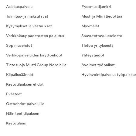
Asiakaspalvelu
#yesmustijamirri
Toimitus- ja maksutavat
Musti ja Mirri tiedottaa
Kysymykset ja vastaukset
Myymälät
Verkkokauppaostosten palautus
Saavutettavuusseloste
Sopimusehdot
Tietoa yrityksestä
Verkkopalveluiden käyttöehdot
Yhteystiedot
Tietosuoja Musti Group Nordicilla
Avoimet työpaikat
Kilpailusäännöt
Hyvinvointipalvelut työpaikka
Kestotilauksen ehdot
Evästeet
Ostoehdot palveluille
Näin teet tilauksen
Kestotilaus