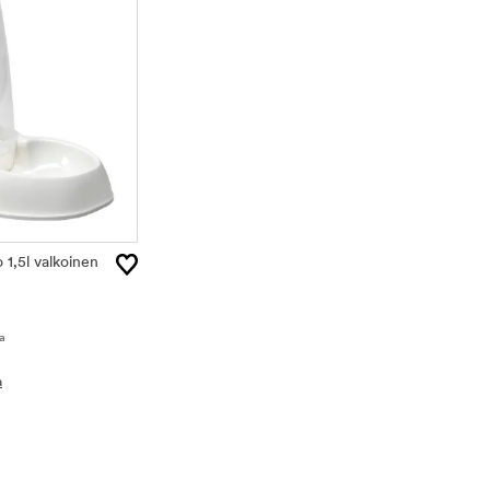
 1,5l valkoinen
a
a