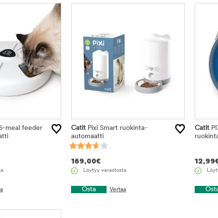
6-meal feeder
Catit
Pixi Smart ruokinta-
Catit
PI
tti
automaatti
ruokint
169,00
€
12,99
ta
Löytyy varastosta
Löyt
Osta
Ost
aa
Vertaa