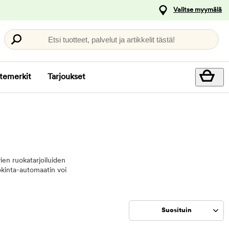
Valitse myymälä
Etsi tuotteet, palvelut ja artikkelit tästä!
temerkit
Tarjoukset
ien ruokatarjoiluiden
uokinta-automaatin voi
Suosituin
Rajaa