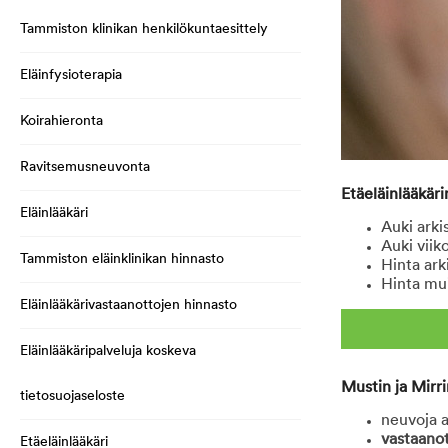
Tammiston klinikan henkilökuntaesittely
Eläinfysioterapia
Koirahieronta
Ravitsemusneuvonta
Etäeläinlääkäri
Eläinlääkäri
Auki arki
Auki viik
Tammiston eläinklinikan hinnasto
Hinta ark
Hinta mui
Eläinlääkärivastaanottojen hinnasto
Eläinlääkäripalveluja koskeva
Mustin ja Mirri
tietosuojaseloste
neuvoja a
vastaanot
Etäeläinlääkäri