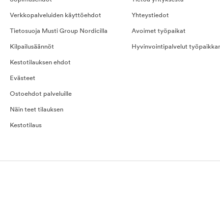
Verkkopalveluiden käyttöehdot
Yhteystiedot
Tietosuoja Musti Group Nordicilla
Avoimet työpaikat
Kilpailusäännöt
Hyvinvointipalvelut työpaikka
Kestotilauksen ehdot
Evästeet
Ostoehdot palveluille
Näin teet tilauksen
Kestotilaus