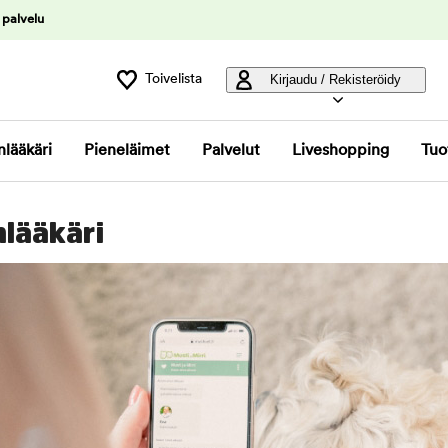
 palvelu
Toivelista
Kirjaudu / Rekisteröidy
nlääkäri
Pieneläimet
Palvelut
Liveshopping
Tuo
nlääkäri