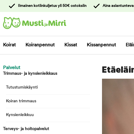
y
Ilmainen kotiinkuljetus yli 50€ ostoksiin
Aina asiantunteva
ltöön
Ota yhteyttä
asiakaspalveluun
Koirat
Koiranpennut
Kissat
Kissanpennut
Eläi
Palvelut
Etäeläi
Trimmaus- ja kynsienleikkaus
Tutustumiskäynti
Koiran trimmaus
Kynsienleikkuu
Terveys- ja hoitopalvelut