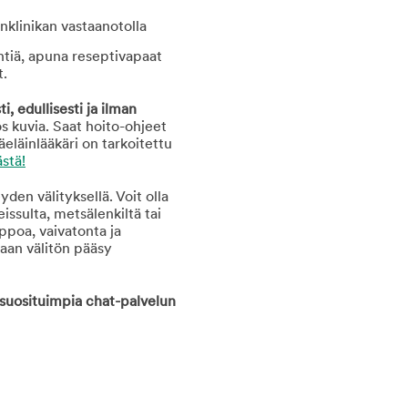
inklinikan vastaanotolla
yntiä, apuna reseptivapaat
t.
 edullisesti ja ilman
ös kuvia. Saat hoito-ohjeet
äeläinlääkäri on tarkoitettu
ästä!
den välityksellä. Voit olla
issulta, metsälenkiltä tai
ppoa, vaivatonta ja
 vaan välitön pääsy
ä suosituimpia chat-palvelun