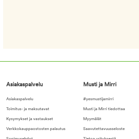
Asiakaspalvelu
Musti ja Mirri
Asiakaspalvelu
#yesmustijamirri
Toimitus- ja maksutavat
Musti ja Mirri tiedottaa
Kysymykset ja vastaukset
Myymälät
Verkkokauppaostosten palautus
Saavutettavuusseloste
Sopimusehdot
Tietoa yrityksestä