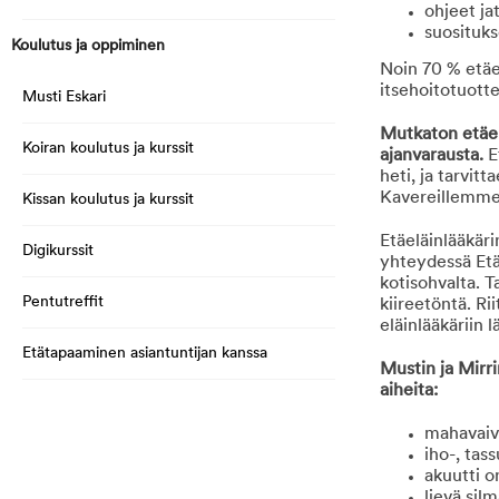
ohjeet ja
suosituks
Koulutus ja oppiminen
Noin 70 % etäel
itsehoitotuott
Musti Eskari
Mutkaton etäel
Koiran koulutus ja kurssit
ajanvarausta.
E
heti, ja tarvit
Kavereillemme, 
Kissan koulutus ja kurssit
Etäeläinlääkäri
Digikurssit
yhteydessä Etäe
kotisohvalta. T
Pentutreffit
kiireetöntä. Ri
eläinlääkäriin l
Etätapaaminen asiantuntijan kanssa
Mustin ja Mirri
aiheita:
mahavaiva
iho-, tas
akuutti 
lievä silm