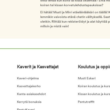
Mitä tehdä kun koira tai kissa oksentaa? Entä mi
koiran tai kissan korvatulehdustapauksissa?
Ei hätää! Musti ja Mirri etäeläinlääkäri on täällä
lemmikin vaivoista etänä chatin välityksellä. Saa
oletkin. Riittää kun rekisteröidyt ja alat käyttää 
milloin ja mistä vain!
Kaverit ja Kasvattajat
Koulutus ja opp
Kaveri-ohjelma
Musti Eskari
Kasvattajakerho
Koiran koulutus ja kurs
Kanta-asiakasehdot
Kissan koulutus ja kurs
Kerrytä bonuksia
Pentutreffit
PentuKaveri