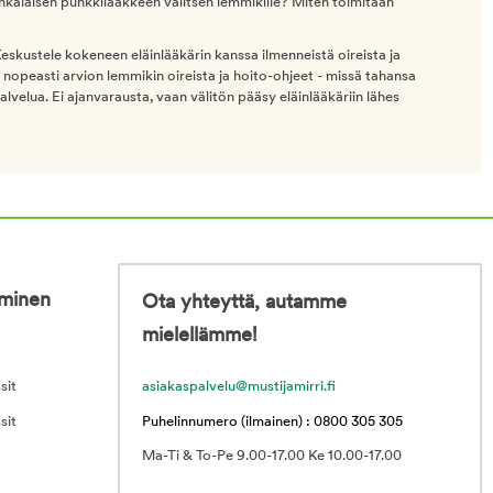
nkälaisen punkkilääkkeen valitsen lemmikille? Miten toimitaan
! Keskustele kokeneen eläinlääkärin kanssa ilmenneistä oireista ja
t nopeasti arvion lemmikin oireista ja hoito-ohjeet - missä tahansa
palvelua. Ei ajanvarausta, vaan välitön pääsy eläinlääkäriin lähes
iminen
Ota yhteyttä, autamme
mielellämme!
sit
asiakaspalvelu@mustijamirri.fi
sit
Puhelinnumero (ilmainen) : 0800 305 305
Ma-Ti & To-Pe 9.00-17.00 Ke 10.00-17.00