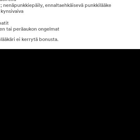
t; nenäpunkkiepäily, ennaltaehkäisevä punkkilääke
i kynsivaiva
patit
ten tai peräaukon ongelmat
lääkäri ei kerrytä bonusta.