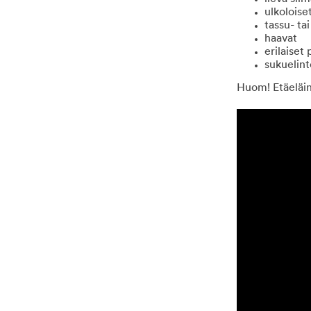
ulkoloise
tassu- ta
haavat
erilaiset 
sukuelin
Huom! Etäeläin