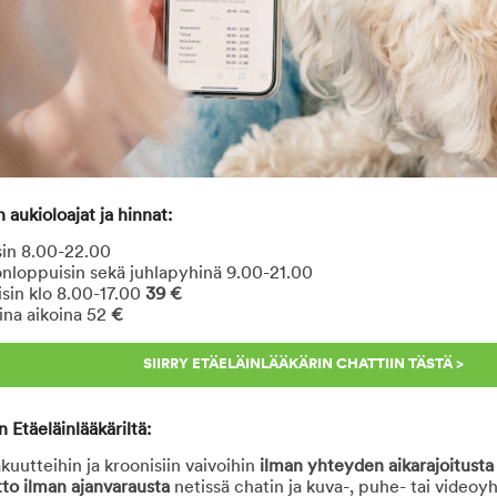
n aukioloajat ja hinnat:
sin 8.00-22.00
onloppuisin sekä juhlapyhinä 9.00-21.00
isin klo 8.00-17.00
39 €
na aikoina 52
€
SIIRRY ETÄELÄINLÄÄKÄRIN CHATTIIN TÄSTÄ >
n Etäeläinlääkäriltä:
kuutteihin ja kroonisiin vaivoihin
ilman yhteyden aikarajoitusta
to ilman ajanvarausta
netissä chatin ja kuva-, puhe- tai videoyh