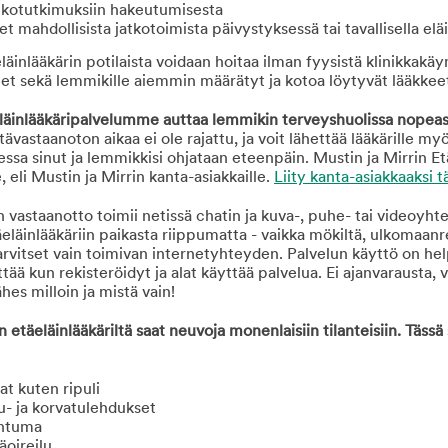
tkotutkimuksiin hakeutumisesta
et mahdollisista jatkotoimista päivystyksessä tai tavallisella elä
äinlääkärin potilaista voidaan hoitaa ilman fyysistä klinikkakä
eet sekä lemmikille aiemmin määrätyt ja kotoa löytyvät lääkkee
äinlääkäripalvelumme auttaa lemmikin terveyshuolissa nopeasti,
tävastaanoton aikaa ei ole rajattu, ja voit lähettää lääkärille my
taessa sinut ja lemmikkisi ohjataan eteenpäin. Mustin ja Mirrin Et
eli Mustin ja Mirrin kanta-asiakkaille.
Liity kanta-asiakkaaksi t
n vastaanotto toimii netissä chatin ja kuva-, puhe- tai videoyhtey
läinlääkäriin paikasta riippumatta - vaikka mökiltä, ulkomaanre
arvitset vain toimivan internetyhteyden. Palvelun käyttö on hel
ittää kun rekisteröidyt ja alat käyttää palvelua. Ei ajanvarausta,
ähes milloin ja mistä vain!
n etäeläinlääkäriltä saat neuvoja monenlaisiin tilanteisiin. Täss
t kuten ripuli
su- ja korvatulehdukset
ontuma
äoireilu