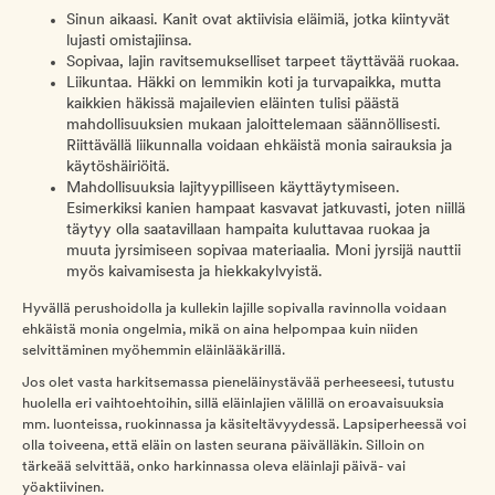
Sinun aikaasi. Kanit ovat aktiivisia eläimiä, jotka kiintyvät
lujasti omistajiinsa.
Sopivaa, lajin ravitsemukselliset tarpeet täyttävää ruokaa.
Liikuntaa. Häkki on lemmikin koti ja turvapaikka, mutta
kaikkien häkissä majailevien eläinten tulisi päästä
mahdollisuuksien mukaan jaloittelemaan säännöllisesti.
Riittävällä liikunnalla voidaan ehkäistä monia sairauksia ja
käytöshäiriöitä.
Mahdollisuuksia lajityypilliseen käyttäytymiseen.
Esimerkiksi kanien hampaat kasvavat jatkuvasti, joten niillä
täytyy olla saatavillaan hampaita kuluttavaa ruokaa ja
muuta jyrsimiseen sopivaa materiaalia. Moni jyrsijä nauttii
myös kaivamisesta ja hiekkakylvyistä.
Hyvällä perushoidolla ja kullekin lajille sopivalla ravinnolla voidaan
ehkäistä monia ongelmia, mikä on aina helpompaa kuin niiden
selvittäminen myöhemmin eläinlääkärillä.
Jos olet vasta harkitsemassa pieneläinystävää perheeseesi, tutustu
huolella eri vaihtoehtoihin, sillä eläinlajien välillä on eroavaisuuksia
mm. luonteissa, ruokinnassa ja käsiteltävyydessä. Lapsiperheessä voi
olla toiveena, että eläin on lasten seurana päivälläkin. Silloin on
tärkeää selvittää, onko harkinnassa oleva eläinlaji päivä- vai
yöaktiivinen.