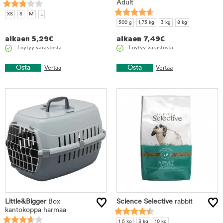
Adult
XS
S
M
L
500 g
1,75 kg
3 kg
8 kg
alkaen
5,29
€
alkaen
7,49
€
Löytyy varastosta
Löytyy varastosta
Osta
Osta
Vertaa
Vertaa
Little&Bigger
Box
Science Selective
rabbit
kantokoppa harmaa
1,5 kg
3 kg
10 kg