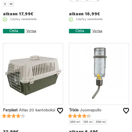
S
M
alkaen
17,99
€
alkaen
16,99
€
Löytyy varastosta
Löytyy varastosta
Osta
Osta
Vertaa
Vertaa
Ferplast
Atlas 20 kantoboksi
Trixie
Juomapullo
250 ml
125 ml
500 ml
32,99
€
alkaen
6,49
€