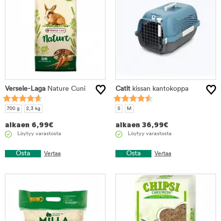
Versele-Laga
Nature Cuni
Catit
kissan kantokoppa
700 g
2,3 kg
S
M
alkaen
6,99
€
alkaen
36,99
€
Löytyy varastosta
Löytyy varastosta
Osta
Osta
Vertaa
Vertaa