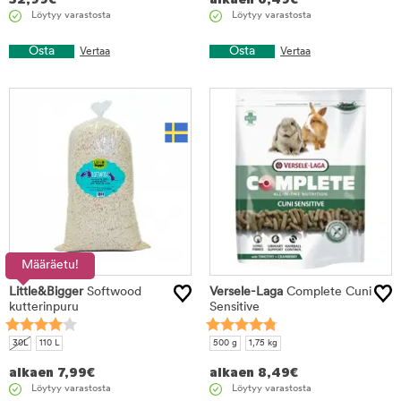
Löytyy varastosta
Löytyy varastosta
Osta
Osta
Vertaa
Vertaa
Määräetu!
Little&Bigger
Softwood
Versele-Laga
Complete Cuni
kutterinpuru
Sensitive
30L
110 L
500 g
1,75 kg
alkaen
7,99
€
alkaen
8,49
€
Löytyy varastosta
Löytyy varastosta