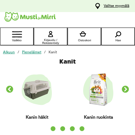
y
Valitse myymälä
ltöön
Ota yhteyttä
asiakaspalveluun
Kirjaudu /
Valikko
Ostoskori
Hae
Rekisteröidy
Alkuun
Pieneläimet
Kanit
Kanit
Kanin häkit
Kanin ruokinta
Item 1 of 4