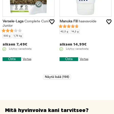
Versele-Laga
Complete Cuni
Manuka Fill
haavavoide
Junior
42,5 g
14,2 g
500 g
1,75 kg
alkaen
7,49
€
alkaen
14,99
€
Löytyy varastosta
Löytyy varastosta
Osta
Osta
Vertaa
Vertaa
Mitä hyvinvoiva kani tarvitsee?