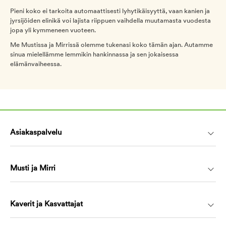
Pieni koko ei tarkoita automaattisesti lyhytikäisyyttä, vaan kanien ja
jyrsijöiden elinikä voi lajista riippuen vaihdella muutamasta vuodesta
jopa yli kymmeneen vuoteen.
Me Mustissa ja Mirrissä olemme tukenasi koko tämän ajan. Autamme
sinua mielellämme lemmikin hankinnassa ja sen jokaisessa
elämänvaiheessa.
Asiakaspalvelu
Musti ja Mirri
Kaverit ja Kasvattajat