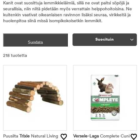
Kanit ovat suosittuja lemmikkieläimiä, sillä ne ovat paitsi söpöjä ja
seurallisia, niin niitä pidetään myös verrattain helppohoitoisina. Ne
kuitenkin vaativat oikeanlaisen ravinnon lisäksi seuraa, virikkeitä ja
huolenpitoa siinä missä isompikokoisetkin lemmikit.
Suosituin
Suodata
Rajaa
218 tuotetta
tuotteet
Puusilta
Trixie
Natural Living
Versele-Laga
Complete Cuni