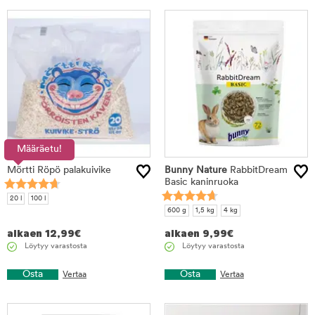
Määräetu!
Mörtti Röpö palakuivike
Bunny Nature
RabbitDream
Basic kaninruoka
20 l
100 l
600 g
1,5 kg
4 kg
alkaen
12,99
€
alkaen
9,99
€
Löytyy varastosta
Löytyy varastosta
Osta
Osta
Vertaa
Vertaa