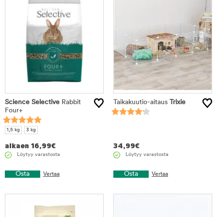
Science Selective
Rabbit
Taikakuutio-aitaus
Trixie
Four+
1,5 kg
3 kg
alkaen
16,99
€
34,99
€
Löytyy varastosta
Löytyy varastosta
Osta
Osta
Vertaa
Vertaa