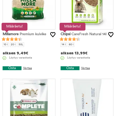
Määräetu!
Määräetu!
Millamore
Premium kuivike
Chipsi
CareFresh Natural 14l
10 l
20 l
50L
14 l
60 l
alkaen
9,49
€
alkaen
13,99
€
Löytyy varastosta
Löytyy varastosta
Osta
Osta
Vertaa
Vertaa