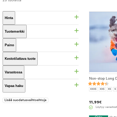
23 tuotetta
Hinta
Tuotemerkki
Paino
Kestotilattava tuote
Varastossa
Non-stop Long D
Vapaa haku
XXXS
XXS
XS
S
11,99
€
Löytyy varastos