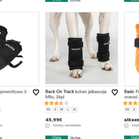
preenitossu 2
Back On Track
koiran jalkasuoja
Basic
Pa
Milo, 2kpl
oranssi 
XS
S
M
L
XL
XS
S
45,99
€
alkae
ta
Löytyy varastosta
Löyt
Osta
Ost
aa
Vertaa