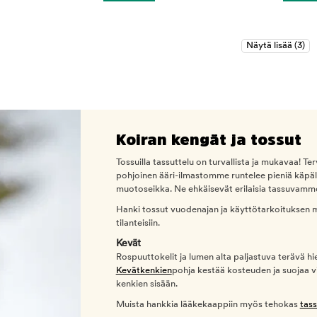
Koiran kengät ja tossut
Tossuilla tassuttelu on turvallista ja mukavaa! T
pohjoinen ääri-ilmastomme runtelee pieniä käpäl
muotoseikka. Ne ehkäisevät erilaisia tassuvammoj
Hanki tossut vuodenajan ja käyttötarkoituksen m
tilanteisiin.
Kevät
Rospuuttokelit ja lumen alta paljastuva terävä hi
Kevätkenkien
pohja kestää kosteuden ja suojaa vi
kenkien sisään.
Muista hankkia lääkekaappiin myös tehokas
tas