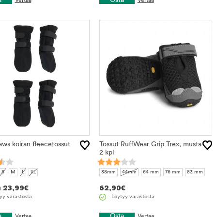
a
Osta
Vertaa
Vertaa
ws koiran fleecetossut
Tossut RuffWear Grip Trex, musta
2 kpl
S
M
L
XL
38mm
44mm
64 mm
76 mm
83 mm
n
23,99
€
62,90
€
yy varastosta
Löytyy varastosta
a
Osta
Vertaa
Vertaa