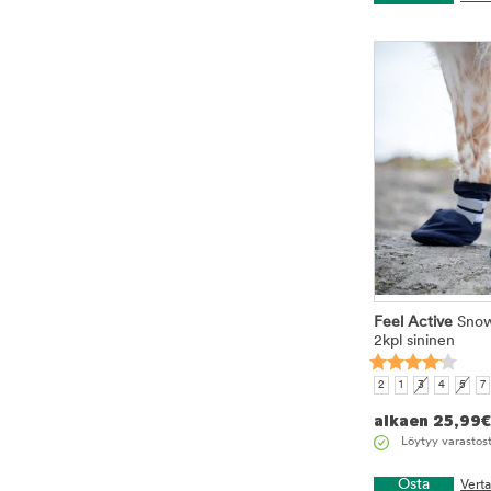
Feel Active
Snow
2kpl sininen
2
1
3
4
5
7
alkaen
25,99
€
Löytyy varastos
Osta
Vert