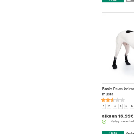
Osta
Vert
Basic
Paws koiran
musta
1
2
3
4
5
6
alkaen
16,99
€
Löytyy varastos
Osta
Vert