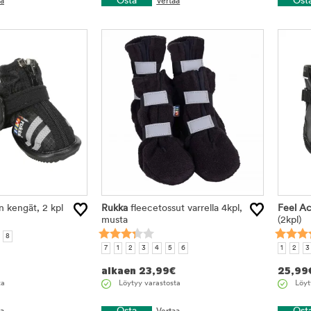
Osta
Ost
aa
Vertaa
n kengät, 2 kpl
Rukka
fleecetossut varrella 4kpl,
Feel Ac
musta
(2kpl)
8
7
1
2
3
4
5
6
1
2
3
alkaen
23,99
€
25,99
ta
Löytyy varastosta
Löyt