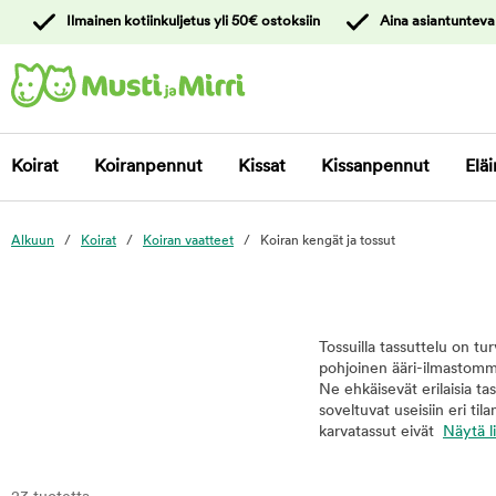
y
Ilmainen kotiinkuljetus yli 50€ ostoksiin
Aina asiantunteva
ltöön
Ota yhteyttä
asiakaspalveluun
Koirat
Koiranpennut
Kissat
Kissanpennut
Eläi
Alkuun
Koirat
Koiran vaatteet
Koiran kengät ja tossut
Tossuilla tassuttelu on tu
pohjoinen ääri-ilmastomme
Ne ehkäisevät erilaisia t
soveltuvat useisiin eri til
karvatassut eivät
Näytä l