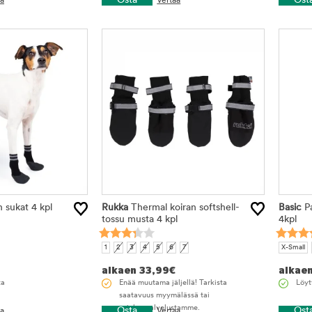
Osta
Ost
aa
Vertaa
 sukat 4 kpl
Rukka
Thermal koiran softshell-
Basic
Pa
tossu musta 4 kpl
4kpl
1
2
3
4
5
6
7
X-Small
alkaen
33,99
€
alkae
ta
Enää muutama jäljellä! Tarkista
Löyt
saatavuus myymälässä tai
asiakaspalvelustamme.
Osta
Ost
aa
Vertaa