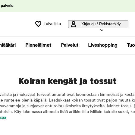
 palvelu
Toivelista
Kirjaudu / Rekisteröidy
nlääkäri
Pieneläimet
Palvelut
Liveshopping
Tuo
Koiran kengät ja tossut
rvallista ja mukavaa! Terveet anturat ovat luonnostaan kimmoisat ja kestä
 runtelee pieniä käpäliä. Laadukkaat koiran tossut ovat paljon muuta k
assuvammoja ja suojaavat anturoita ulkoiselta ärsytykseltä. Monet tossu
anteisiin. Käy lukemassa aiheesta lisää artikkelista Milloin koiralle sukat, k
isää