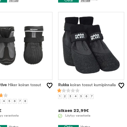
a
Osta
Vertaa
Vertaa
tive
Hiker koiran tossut
Rukka
koiran tossut kumipinnalla
1
2
3
4
5
6
7
4
5
6
7
8
€
alkaen
22,99
€
yy varastosta
Löytyy varastosta