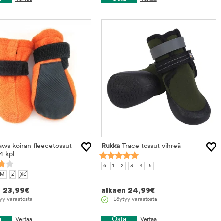
ws koiran fleecetossut
Rukka
Trace tossut vihreä
4 kpl
6
1
2
3
4
5
M
L
XL
n
23,99
€
alkaen
24,99
€
yy varastosta
Löytyy varastosta
a
Osta
Vertaa
Vertaa