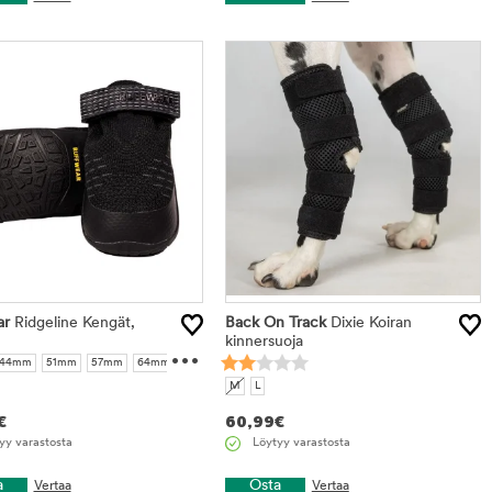
ar
Ridgeline Kengät,
Back On Track
Dixie Koiran
...
kinnersuoja
44mm
51mm
57mm
64mm
76mm
83mm
M
L
€
60,99
€
yy varastosta
Löytyy varastosta
a
Osta
Vertaa
Vertaa