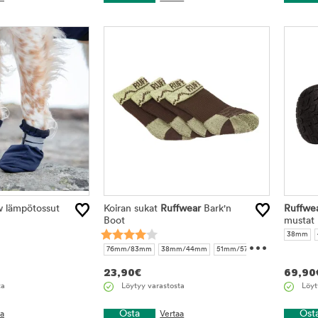
 lämpötossut
Koiran sukat
Ruffwear
Bark'n
Ruffwe
Boot
mustat
...
38mm
70mm
76mm/83mm
38mm/44mm
51mm/57mm
64mm/70mm
23,90
€
69,90
ta
Löytyy varastosta
Löyt
Osta
Ost
aa
Vertaa