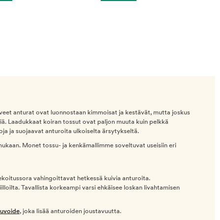
erveet anturat ovat luonnostaan kimmoisat ja kestävät, mutta joskus
iä. Laadukkaat koiran tossut ovat paljon muuta kuin pelkkä
a ja suojaavat anturoita ulkoiselta ärsytykseltä.
ukaan. Monet tossu- ja kenkämallimme soveltuvat useisiin eri
ekoitussora vahingoittavat hetkessä kuivia anturoita.
illoilta. Tavallista korkeampi varsi ehkäisee loskan livahtamisen
suvoide
, joka lisää anturoiden joustavuutta.