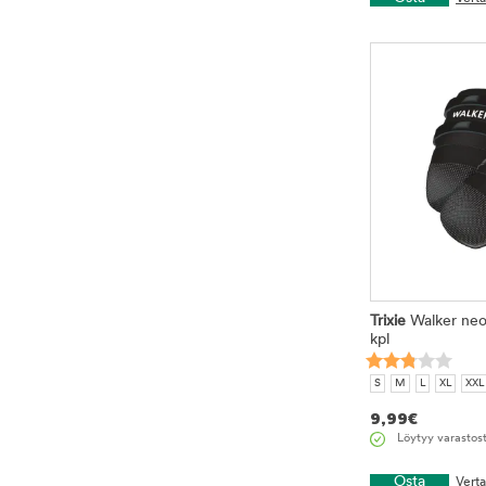
Trixie
Walker neo
kpl
S
M
L
XL
XXL
9,99
€
Löytyy varastos
Osta
Vert