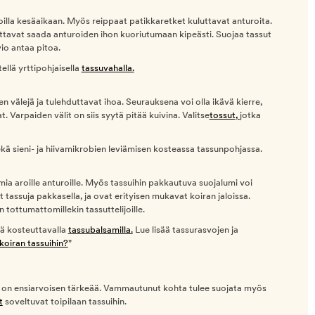
oilla kesäaikaan. Myös reippaat patikkaretket kuluttavat anturoita.
tavat saada anturoiden ihon kuoriutumaan kipeästi. Suojaa tassut
io antaa pitoa.
tellä yrttipohjaisella
tassuvahalla.
n välejä ja tulehduttavat ihoa. Seurauksena voi olla ikävä kierre,
t. Varpaiden välit on siis syytä pitää kuivina. Valitse
tossut
,
jotka
kä sieni- ja hiivamikrobien leviämisen kosteassa tassunpohjassa.
ia aroille anturoille. Myös tassuihin pakkautuva suojalumi voi
tassuja pakkasella, ja ovat erityisen mukavat koiran jaloissa.
 tottumattomillekin tassuttelijoille.
lä kosteuttavalla
tassubalsamilla.
Lue lisää tassurasvojen ja
koiran tassuihin?
"
 on ensiarvoisen tärkeää. Vammautunut kohta tulee suojata myös
t
soveltuvat toipilaan tassuihin.