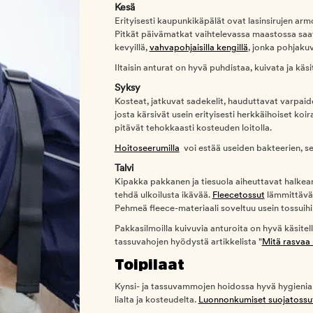
Kesä
Erityisesti kaupunkikäpälät ovat lasinsirujen arm
Pitkät päivämatkat vaihtelevassa maastossa saat
kevyillä,
vahvapohjaisilla kengillä
, jonka pohjakuv
Iltaisin anturat on hyvä puhdistaa, kuivata ja käsi
Syksy
Kosteat, jatkuvat sadekelit, hauduttavat varpaide
josta kärsivät usein erityisesti herkkäihoiset koira
pitävät tehokkaasti kosteuden loitolla.
Hoitoseerumilla
voi estää useiden bakteerien, se
Talvi
Kipakka pakkanen ja tiesuola aiheuttavat halkeam
tehdä ulkoilusta ikävää.
Fleecetossut
lämmittävät 
Pehmeä fleece-materiaali soveltuu usein tossuihin
Pakkasilmoilla kuivuvia anturoita on hyvä käsitel
tassuvahojen hyödystä artikkelista "
Mitä rasvaa 
Toipilaat
Kynsi- ja tassuvammojen hoidossa hyvä hygienia
lialta ja kosteudelta.
Luonnonkumiset suojatossu