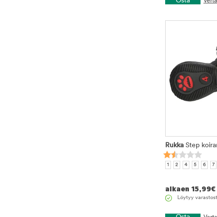
Osta
Vert
Rukka
Step koira
1
2
4
5
6
7
alkaen
15,99
€
Löytyy varastos