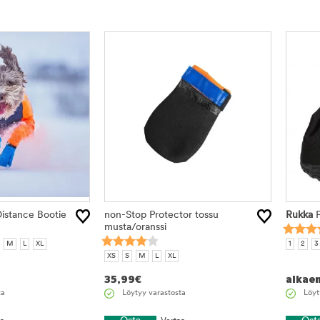
istance Bootie
non-Stop Protector tossu
Rukka
P
musta/oranssi
M
L
XL
1
2
3
XS
S
M
L
XL
35,99
€
alkae
ta
Löytyy varastosta
Löyt