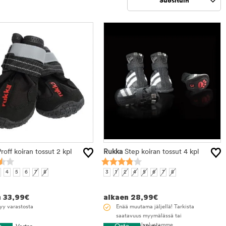
Suosituin
Rajaa
tuotteet
roff koiran tossut 2 kpl
Rukka
Step koiran tossut 4 kpl
4
5
6
7
8
3
1
2
4
5
6
7
8
n
33,99
€
alkaen
28,99
€
yy varastosta
Enää muutama jäljellä! Tarkista
saatavuus myymälässä tai
asiakaspalvelustamme.