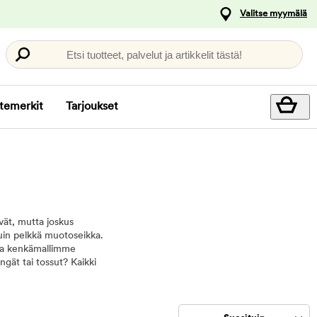
Valitse myymälä
Etsi tuotteet, palvelut ja artikkelit tästä!
temerkit
Tarjoukset
vät, mutta joskus
uin pelkkä muotoseikka.
- ja kenkämallimme
engät tai tossut? Kaikki