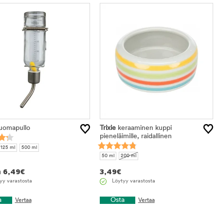
tuotteet
omapullo
Trixie
keraaminen kuppi
pieneläimille, raidallinen
125 ml
500 ml
50 ml
200 ml
n
6,49
€
3,49
€
yy varastosta
Löytyy varastosta
a
Osta
Vertaa
Vertaa