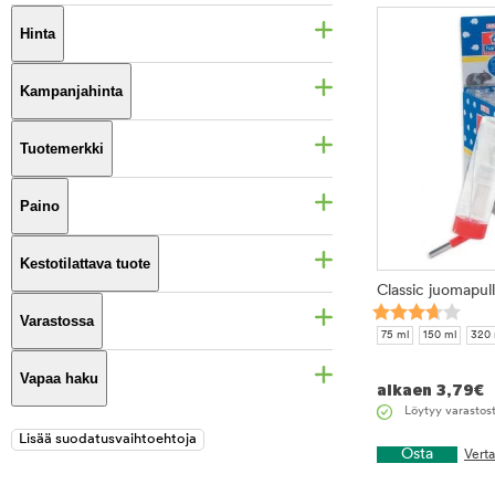
Hinta
Kampanjahinta
Tuotemerkki
Paino
Kestotilattava tuote
Classic juomapul
Varastossa
75 ml
150 ml
320 
Vapaa haku
alkaen
3,79
€
Löytyy varastos
Osta
Vert