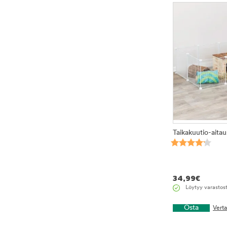
Taikakuutio-aita
34,99
€
Löytyy varastos
Osta
Vert