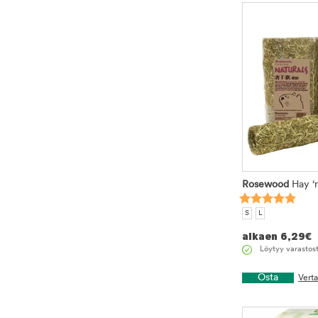
Rosewood
Hay ‘n
S
L
alkaen
6,29
€
Löytyy varastos
Osta
Vert