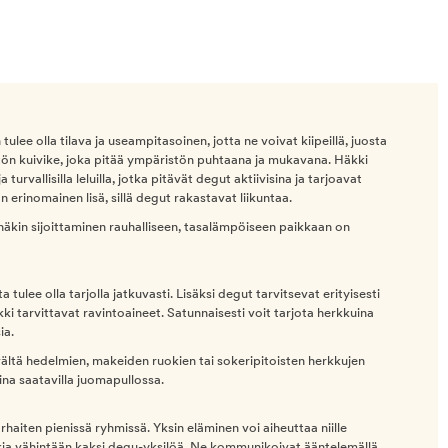
 tulee olla tilava ja useampitasoinen, jotta ne voivat kiipeillä, juosta
ätön kuivike, joka pitää ympäristön puhtaana ja mukavana. Häkki
 turvallisilla leluilla, jotka pitävät degut aktiivisina ja tarjoavat
n erinomainen lisä, sillä degut rakastavat liikuntaa.
 häkin sijoittaminen rauhalliseen, tasalämpöiseen paikkaan on
tulee olla tarjolla jatkuvasti. Lisäksi degut tarvitsevat erityisesti
ikki tarvittavat ravintoaineet. Satunnaisesti voit tarjota herkkuina
ia.
vältä hedelmien, makeiden ruokien tai sokeripitoisten herkkujen
ina saatavilla juomapullossa.
arhaiten pienissä ryhmissä. Yksin eläminen voi aiheuttaa niille
nkkia vähintään kaksi degu-yksilöä. Ne kommunikoivat ääntelemällä