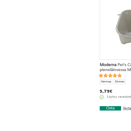
Moderna
Pet's C
pieneläinvessa M
Harmaa
Sininen
5,79
€
Löytyy varastos
Osta
Vert