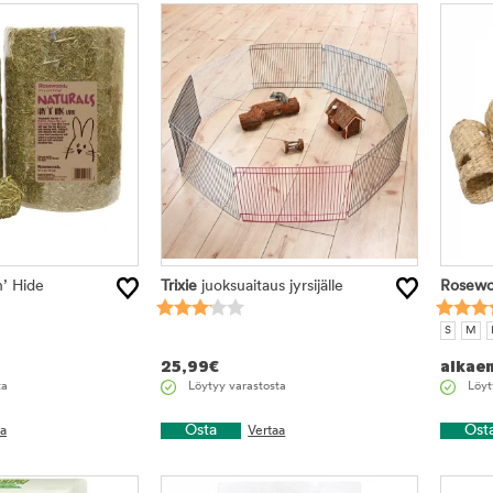
’ Hide
Trixie
juoksuaitaus jyrsijälle
Rosew
S
M
25,99
€
alkae
ta
Löytyy varastosta
Löyt
Osta
Ost
aa
Vertaa