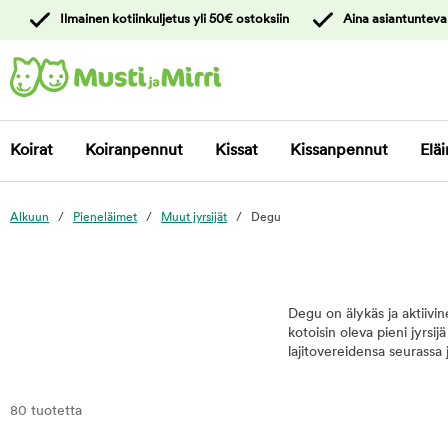
y
Ilmainen kotiinkuljetus yli 50€ ostoksiin
Aina asiantunteva
ltöön
Ota yhteyttä
asiakaspalveluun
Koirat
Koiranpennut
Kissat
Kissanpennut
Eläi
Alkuun
Pieneläimet
Muut jyrsijät
Degu
Degu on älykäs ja aktiivin
kotoisin oleva pieni jyrsij
lajitovereidensa seurassa j
80 tuotetta