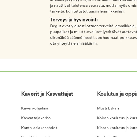
ja nauttivat toistensa seurasta, mutta myös omis
tärkeitä, kun tutustut uusiin lemmikkeihisi.
Terveys ja hyvinvointi
Degut ovat yleisesti ottaen terveitä lemmikkejä,
puupalikat ja muut turvalliset jyrsittävät autta
ulkonäköä säännöllisesti. Jos huomaat poikkeav
ota yhteyttä eläinlääkäriin.
Kaverit ja Kasvattajat
Koulutus ja opp
Kaveri-ohjelma
Musti Eskari
Kasvattajakerho
Koiran koulutus ja kurs
Kanta-asiakasehdot
Kissan koulutus ja kurs