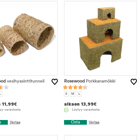
ood
vesihyasinttitunneli
Rosewood
Porkkanamökki
L
S
M
L
n
11,99
€
alkaen
13,99
€
yy varastosta
Löytyy varastosta
a
Osta
Vertaa
Vertaa