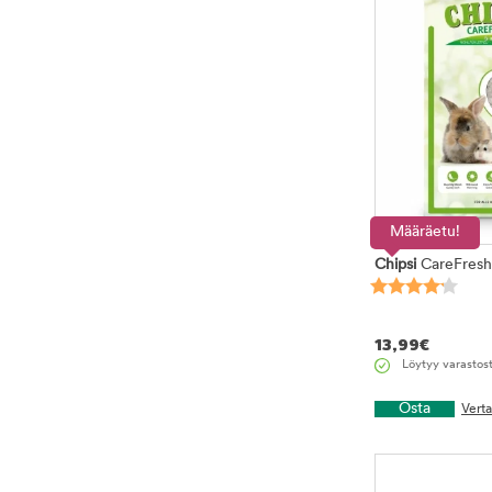
Määräetu!
Chipsi
CareFresh
13,99
€
Löytyy varastos
Osta
Vert