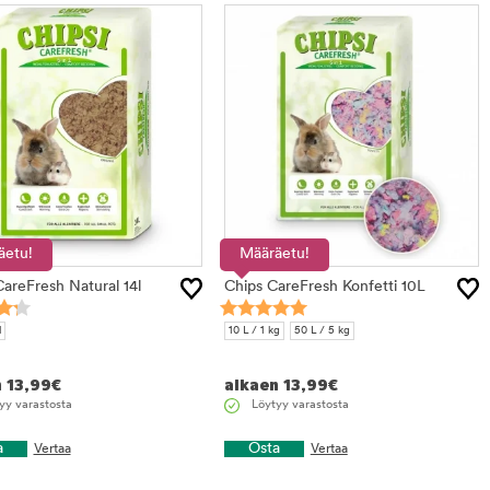
äetu!
Määräetu!
areFresh Natural 14l
Chips CareFresh Konfetti 10L
l
10 L / 1 kg
50 L / 5 kg
n
13,99
€
alkaen
13,99
€
yy varastosta
Löytyy varastosta
a
Osta
Vertaa
Vertaa