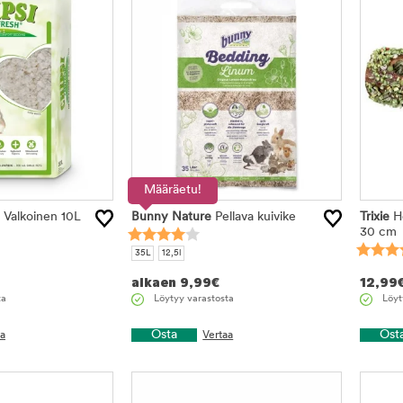
Määräetu!
 Valkoinen 10L
Bunny Nature
Pellava kuivike
Trixie
He
30 cm
35L
12,5l
alkaen
9,99
€
12,99
ta
Löytyy varastosta
Löyt
Osta
Ost
aa
Vertaa