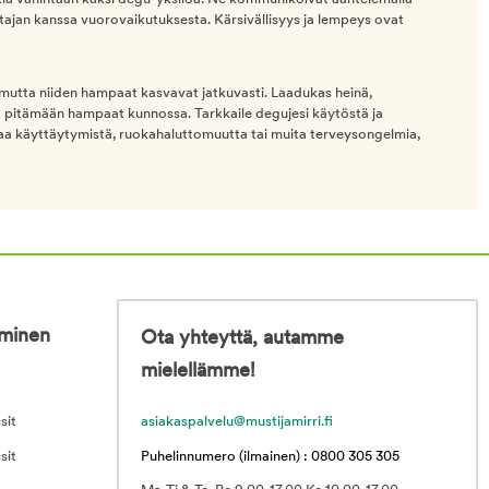
tajan kanssa vuorovaikutuksesta. Kärsivällisyys ja lempeys ovat
 mutta niiden hampaat kasvavat jatkuvasti. Laadukas heinä,
vat pitämään hampaat kunnossa. Tarkkaile degujesi käytöstä ja
aa käyttäytymistä, ruokahaluttomuutta tai muita terveysongelmia,
iminen
Ota yhteyttä, autamme
mielellämme!
sit
asiakaspalvelu@mustijamirri.fi
sit
Puhelinnumero (ilmainen) : 0800 305 305