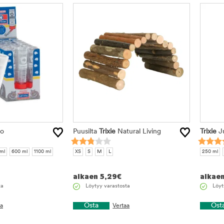
lo
Puusilta
Trixie
Natural Living
Trixie
Ju
ml
600 ml
1100 ml
XS
S
M
L
250 ml
alkaen
5,29
€
alkae
ta
Löytyy varastosta
Löyt
Osta
Ost
aa
Vertaa