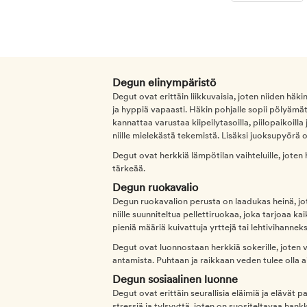
Degun elinympäristö
Degut ovat erittäin liikkuvaisia, joten niiden häkin
ja hyppiä vapaasti. Häkin pohjalle sopii pölyäm
kannattaa varustaa kiipeilytasoilla, piilopaikoilla ja
niille mielekästä tekemistä. Lisäksi juoksupyörä o
Degut ovat herkkiä lämpötilan vaihteluille, joten
tärkeää.
Degun ruokavalio
Degun ruokavalion perusta on laadukas heinä, jota 
niille suunniteltua pellettiruokaa, joka tarjoaa ka
pieniä määriä kuivattuja yrttejä tai lehtivihanneks
Degut ovat luonnostaan herkkiä sokerille, joten 
antamista. Puhtaan ja raikkaan veden tulee olla a
Degun sosiaalinen luonne
Degut ovat erittäin seurallisia eläimiä ja elävät p
stressiä ja tylsyyttä, joten on suositeltavaa ha