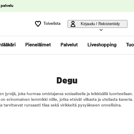
 palvelu
Toivelista
Kirjaudu / Rekisteröidy
nlääkäri
Pieneläimet
Palvelut
Liveshopping
Tuo
Degu
en jyrsijä, joka hurmaa omistajansa sosiaalisella ja leikkisällä luonteella
ä on erinomainen lemmikki niille, jotka etsivät vilkasta ja uteliasta kaveri
a tarvitsevat runsaasti tilaa sekä virikkeitä pysyäkseen onnellisina.