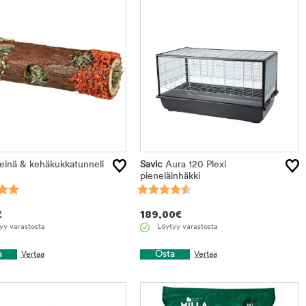
inä & kehäkukkatunneli
Savic
Aura 120 Plexi
pieneläinhäkki
€
189,00
€
yy varastosta
Löytyy varastosta
a
Osta
Vertaa
Vertaa