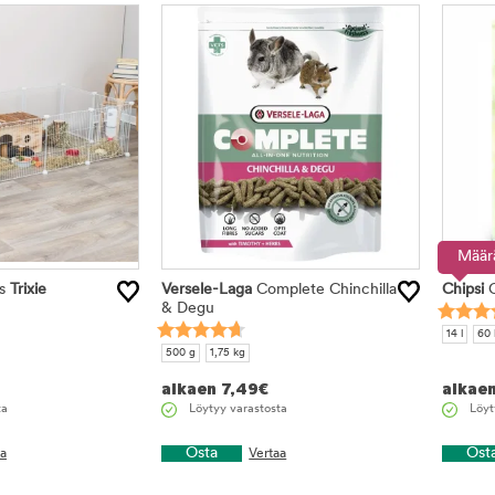
Määr
us
Trixie
Versele-Laga
Complete Chinchilla
Chipsi
C
& Degu
14 l
60 
500 g
1,75 kg
alkaen
7,49
€
alkae
ta
Löytyy varastosta
Löyt
Osta
Ost
aa
Vertaa