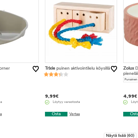
orner
Trixie
puinen aktivointilelu köysillä
Zolux
D
pieneläi
Punainen
9,99
€
4,99
€
ta
Löytyy varastosta
Löyt
Osta
Ost
aa
Vertaa