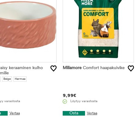
aisy keraaminen kulho
Millamore
Comfort haapakuivike
mille
Beige
Harmaa
9,99
€
yy varastosta
Löytyy varastosta
a
Osta
Vertaa
Vertaa