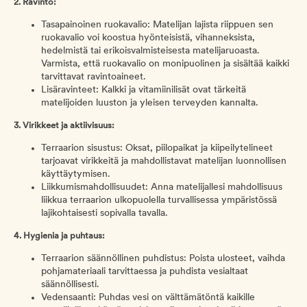
2. Ravinto:
Tasapainoinen ruokavalio: Matelijan lajista riippuen sen
ruokavalio voi koostua hyönteisistä, vihanneksista,
hedelmistä tai erikoisvalmisteisesta matelijaruoasta.
Varmista, että ruokavalio on monipuolinen ja sisältää kaikki
tarvittavat ravintoaineet.
Lisäravinteet: Kalkki ja vitamiinilisät ovat tärkeitä
matelijoiden luuston ja yleisen terveyden kannalta.
3. Virikkeet ja aktiivisuus:
Terraarion sisustus: Oksat, piilopaikat ja kiipeilytelineet
tarjoavat virikkeitä ja mahdollistavat matelijan luonnollisen
käyttäytymisen.
Liikkumismahdollisuudet: Anna matelijallesi mahdollisuus
liikkua terraarion ulkopuolella turvallisessa ympäristössä
lajikohtaisesti sopivalla tavalla.
4. Hygienia ja puhtaus:
Terraarion säännöllinen puhdistus: Poista ulosteet, vaihda
pohjamateriaali tarvittaessa ja puhdista vesialtaat
säännöllisesti.
Vedensaanti: Puhdas vesi on välttämätöntä kaikille