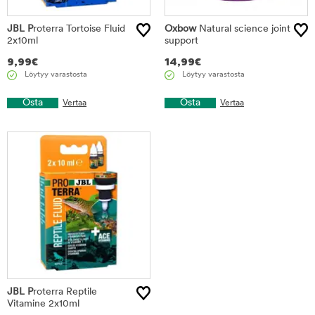
JBL P
roterra Tortoise Fluid
Oxbow
Natural science joint
2x10ml
support
9,99
€
14,99
€
Löytyy varastosta
Löytyy varastosta
Osta
Osta
Vertaa
Vertaa
JBL P
roterra Reptile
Vitamine 2x10ml