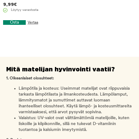
9,99
€
Löytyy varastosta
Osta
Vertaa
Mitä matelijan hyvinvointi vaatii?
1. Oikeanlaiset olosuhteet:
Lämpötila ja kosteus: Useimmat matelijat ovat riippuvaisia
tarkasta lämpötilasta ja ilmankosteudesta. Lämpölamput,
lämmitysmatot ja sumuttimet auttavat luomaan
ihanteelliset olosuhteet. Käytä lämpö- ja kosteusmittareita
varmistaaksesi, että arvot pysyvät sopivina.
Valaistus: UV-valot ovat välttämättömiä matelijoille, kuten
liskoille ja kilpikonnille, sillä ne tukevat D-vitamiinin
tuotantoa ja kalsiumin imeytymistä.