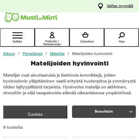
y
Valitse myymälä
ltöön
Ota yhteyttä
asiakaspalveluun
Kirjaudu /
Valikko
Ostoskori
Hae
Rekisteröidy
Alkuun
Pieneläimet
Matelijat
Matelijoiden hyvinvointi
Matelijoiden hyvinvointi
Matelijat ovat ainutlaatuisia ja kiehtovia lemmikkejä, joiden
hyvinvoinnin ylläpitäminen vaatii erityistä huolenpitoa ja ymmärrystä
niiden lajityypillisistä tarpeista. Hyvinvoiva matelija on aktiivinen,
stressitön ja elää tasapainoista elämää oikeanlaisessa ympäristössä.
Suosituin
Suodata
Rajaa
9 tuotetta
tuotteet