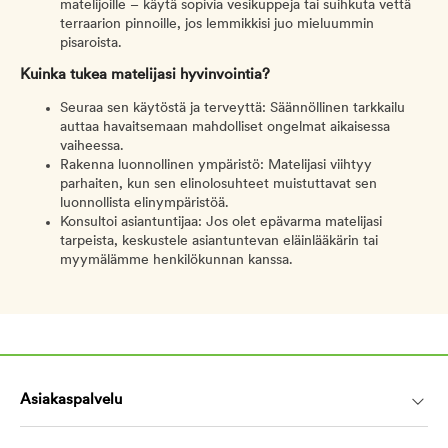
matelijoille – käytä sopivia vesikuppeja tai suihkuta vettä
terraarion pinnoille, jos lemmikkisi juo mieluummin
pisaroista.
Kuinka tukea matelijasi hyvinvointia?
Seuraa sen käytöstä ja terveyttä: Säännöllinen tarkkailu
auttaa havaitsemaan mahdolliset ongelmat aikaisessa
vaiheessa.
Rakenna luonnollinen ympäristö: Matelijasi viihtyy
parhaiten, kun sen elinolosuhteet muistuttavat sen
luonnollista elinympäristöä.
Konsultoi asiantuntijaa: Jos olet epävarma matelijasi
tarpeista, keskustele asiantuntevan eläinlääkärin tai
myymälämme henkilökunnan kanssa.
Asiakaspalvelu