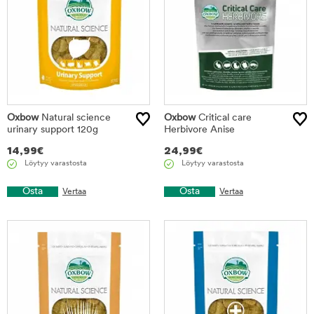
Oxbow
Natural science
Oxbow
Critical care
urinary support 120g
Herbivore Anise
14,99
€
24,99
€
Löytyy varastosta
Löytyy varastosta
Osta
Osta
Vertaa
Vertaa