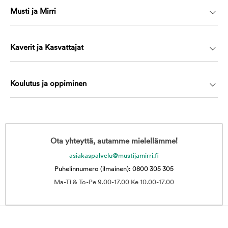
Musti ja Mirri
Kaverit ja Kasvattajat
Koulutus ja oppiminen
Ota yhteyttä, autamme mielellämme!
asiakaspalvelu@mustijamirri.fi
Puhelinnumero (ilmainen): 0800 305 305
Ma-Ti & To-Pe 9.00-17.00 Ke 10.00-17.00