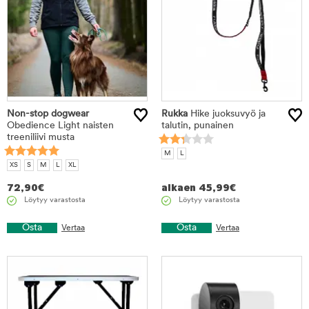
Non-stop dogwear
Rukka
Hike juoksuvyö ja
Obedience Light naisten
talutin, punainen
treeniliivi musta
M
L
XS
S
M
L
XL
72,90
€
alkaen
45,99
€
Löytyy varastosta
Löytyy varastosta
Osta
Osta
Vertaa
Vertaa