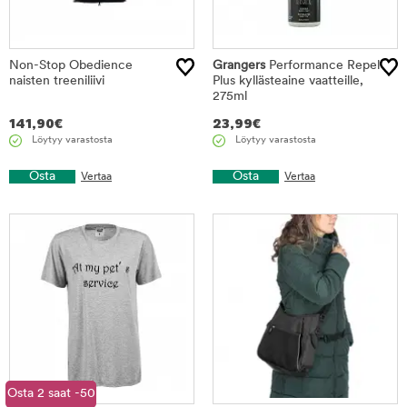
Non-Stop Obedience
Grangers
Performance Repel
naisten treeniliivi
Plus kyllästeaine vaatteille,
275ml
141,90
€
23,99
€
Löytyy varastosta
Löytyy varastosta
Osta
Osta
Vertaa
Vertaa
Osta 2 saat -50