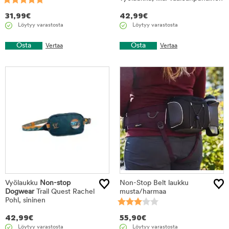
31,99
€
42,99
€
Löytyy varastosta
Löytyy varastosta
Osta
Osta
Vertaa
Vertaa
Vyölaukku
Non-stop
Non-Stop Belt laukku
Dogwear
Trail Quest Rachel
musta/harmaa
Pohl, sininen
42,99
€
55,90
€
Löytyy varastosta
Löytyy varastosta