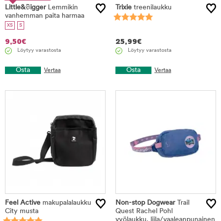
Little&Bigger
%
Lemmikin
Trixie
treenilaukku
vanhemman paita harmaa
XS
S
9,50
€
25,99
€
Löytyy varastosta
Löytyy varastosta
Osta
Osta
Vertaa
Vertaa
Feel Active
makupalalaukku
Non-stop Dogwear
Trail
City musta
Quest Rachel Pohl
vyölaukku, liila/vaaleanpunainen