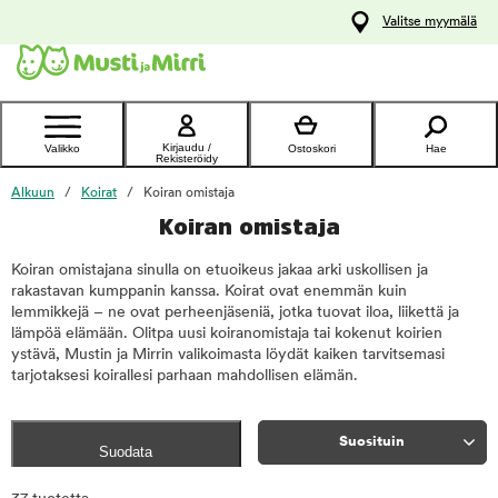
y
Valitse myymälä
ltöön
Ota yhteyttä
asiakaspalveluun
Kirjaudu /
Valikko
Ostoskori
Hae
Rekisteröidy
Alkuun
Koirat
Koiran omistaja
Koiran omistaja
Koiran omistajana sinulla on etuoikeus jakaa arki uskollisen ja
rakastavan kumppanin kanssa. Koirat ovat enemmän kuin
lemmikkejä – ne ovat perheenjäseniä, jotka tuovat iloa, liikettä ja
lämpöä elämään. Olitpa uusi koiranomistaja tai kokenut koirien
ystävä, Mustin ja Mirrin valikoimasta löydät kaiken tarvitsemasi
tarjotaksesi koirallesi parhaan mahdollisen elämän.
Suosituin
Suodata
Rajaa