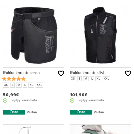
Rukka
koulutusessu
Rukka
koulutusliivi
XS
S
M
L
XL
XXL
XS
S
M
L
XL
XXL
50,99
€
101,90
€
Löytyy varastosta
Löytyy varastosta
Osta
Osta
Vertaa
Vertaa