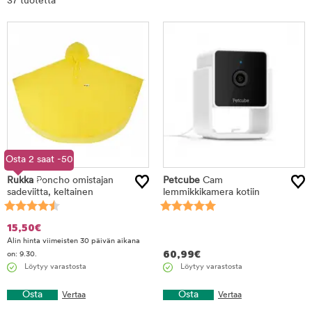
37 tuotetta
tuotteet
Osta 2 saat -50
Rukka
Poncho omistajan
%
Petcube
Cam
sadeviitta, keltainen
lemmikkikamera kotiin
15,50
€
Alin hinta viimeisten 30 päivän aikana
60,99
€
on: 9.30.
Löytyy varastosta
Löytyy varastosta
Osta
Osta
Vertaa
Vertaa