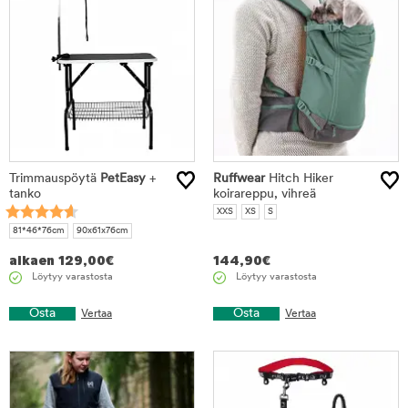
Trimmauspöytä
PetEasy
+
Ruffwear
Hitch Hiker
tanko
koirareppu, vihreä
XXS
XS
S
81*46*76cm
90x61x76cm
alkaen
129,00
€
144,90
€
Löytyy varastosta
Löytyy varastosta
Osta
Osta
Vertaa
Vertaa