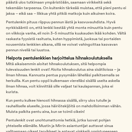
päästä ulos tutkimaan ympäristöään, saamaan virikkeitä sekä
tekemään tarpeensa. On kuitenkin tärkeää muistaa, että pieni pentu ei
jaksa – eikä saa – liikkua yhtä pitkiä matkoja kuin aikuinen koira.
Pentulenkin pituus riippuu pennun iästä ja kasvuvauhdista. Hyvä
nyrkkisääntö on, että lenkki kestää yhtä monta minuuttia kuin pentu
on viikkoja vanha, eli noin 3–5 minuuttia kuukauden ikää kohden. Vältä
raskasta fyysistä rasitusta, kuten hyppimistä, juoksua tai portaiden
nousemista lenkkien aikana, sillä ne voivat vahingoittaa kasvavan
pennun niveliä tai luustoa.
Helpota pentulenkkien harjoittelua hihnakoulutuksella
Mitä aikaisemmin aloitat hihnakoulutuksen, sitä helpompia
tulevaisuuden lenkit ovat! Aloita hihnakoulutus aina sisätiloissa – ja
ilman hihnaa. Kannusta pentua pysymään lähelläsi palkitsemalla se
herkuilla. Kun pentu oppii kulkemaan vierelläsi sisällä useita askelia
ilman hihnaa, voit kiinnittää sille valjaat tai kaulapannan, joka ei
kurista.
Kun pentu kulkee hienosti hihnassa sisällä, siirry ulos tutulle ja
rauhalliselle alueelle, jossa häiriötekijöitä on mahdollisimman vähän.
Muista palkita pentu aina, kun se toimii oikein!
Pentulenkit ovat unohtumattomia hetkiä, jotka luovat pohjan
yhteiselle elämälle. Mustin ja Mirrin asiantuntijat auttavat sinua
valitsemaan oikeat tarvikkeet ja antavat vinkkejä onnistuneeseen