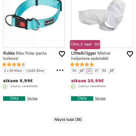
Osta 2 saat -50
Rukka
Bliss Polar panta
Little&Bigger
%
Mistral
turkoosi
heijastava sadetakki
...
2 x 30-40cm
1,5x20-30cm
30
20
25
27
33
35
2,5 x 30-50 cm
3 x 45-70 cm
alkaen
9,99
€
alkaen
20,99
€
Löytyy varastosta
Löytyy varastosta
Osta
Osta
Vertaa
Vertaa