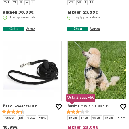
XXS
XS
S
M
L
XXS
XS
S
M
alkaen
30,99
€
alkaen
27,99
€
Löytyy varastosta
Löytyy varastosta
Osta
Osta
Vertaa
Vertaa
Osta 2 saat -50
Basic
Sweet talutin
Basic
Cosy Y-valjas Savu
%
...
Turkoosi
Lila
Musta
Pinkki
35 cm
37 cm
40 cm
45 cm
50 cm
55 cm
60 cm
16,99
€
alkaen
23,00
€