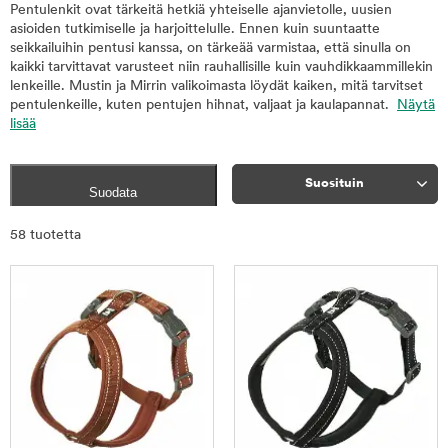
Pentulenkit ovat tärkeitä hetkiä yhteiselle ajanvietolle, uusien
asioiden tutkimiselle ja harjoittelulle. Ennen kuin suuntaatte
seikkailuihin pentusi kanssa, on tärkeää varmistaa, että sinulla on
kaikki tarvittavat varusteet niin rauhallisille kuin vauhdikkaammillekin
lenkeille. Mustin ja Mirrin valikoimasta löydät kaiken, mitä tarvitset
pentulenkeille, kuten pentujen hihnat, valjaat ja kaulapannat.
Näytä
lisää
Suosituin
Suodata
Rajaa
58 tuotetta
tuotteet