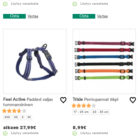
Löytyy varastosta
Löytyy varastosta
Osta
Osta
Vertaa
Vertaa
Feel Active
Padded valjas
Trixie
Pentupannat 6kpl
tummansininen
17 - 25 cm
22 - 35 cm
XXS
XS
S
M
alkaen
27,99
€
8,99
€
Löytyy varastosta
Löytyy varastosta