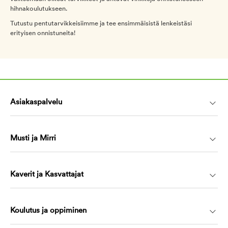
hihnakoulutukseen.
Tutustu pentutarvikkeisiimme ja tee ensimmäisistä lenkeistäsi
erityisen onnistuneita!
Asiakaspalvelu
Musti ja Mirri
Kaverit ja Kasvattajat
Koulutus ja oppiminen