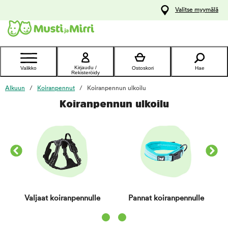
y
Valitse myymälä
ltöön
Ota yhteyttä
asiakaspalveluun
Kirjaudu /
Valikko
Ostoskori
Hae
Rekisteröidy
Alkuun
Koiranpennut
Koiranpennun ulkoilu
Koiranpennun ulkoilu
Valjaat koiranpennulle
Pannat koiranpennulle
Item 1 of 2