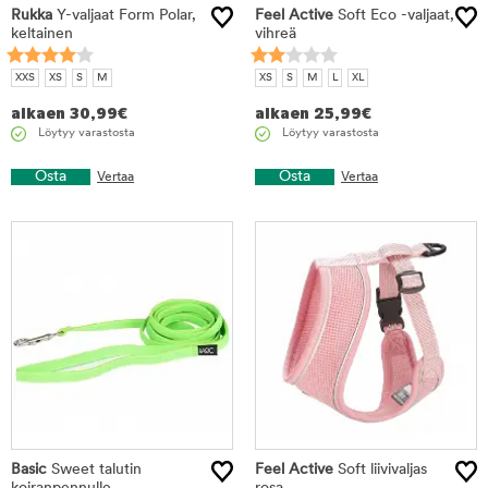
Rukka
Y-valjaat Form Polar,
Feel Active
Soft Eco -valjaat,
keltainen
vihreä
XXS
XS
S
M
XS
S
M
L
XL
alkaen
30,99
€
alkaen
25,99
€
Löytyy varastosta
Löytyy varastosta
Osta
Osta
Vertaa
Vertaa
Basic
Sweet talutin
Feel Active
Soft liivivaljas