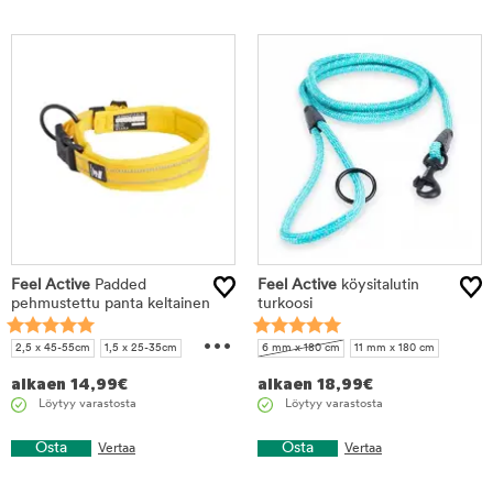
Feel Active
Padded
Feel Active
köysitalutin
pehmustettu panta keltainen
turkoosi
...
2,5 x 45-55cm
1,5 x 25-35cm
6 mm x 180 cm
11 mm x 180 cm
2 x 30-40cm
2 x 35-45cm
alkaen
14,99
€
alkaen
18,99
€
2 x 40-50cm
Löytyy varastosta
Löytyy varastosta
Osta
Osta
Vertaa
Vertaa