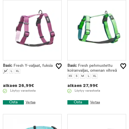
Basic
Fresh Y-valjaat, fuksia
Basic
Fresh pehmustettu
koiranvaljas, omenan vihreä
M
L
XL
XS
S
M
L
XL
alkaen
26,99
€
alkaen
27,99
€
Löytyy varastosta
Löytyy varastosta
Osta
Osta
Vertaa
Vertaa