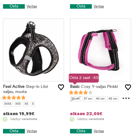
Osta
Osta
Vertaa
Vertaa
Osta 2 saat -50
Feel Active
Step-in Liivi
Basic
Cosy Y-valjas Pinkki
%
valjas, musta
...
35 cm
37 cm
40 cm
45 cm
XXXS
XXS
XS
S
50 cm
55 cm
alkaen
19,99
€
alkaen
22,00
€
Löytyy varastosta
Löytyy varastosta
Osta
Osta
Vertaa
Vertaa