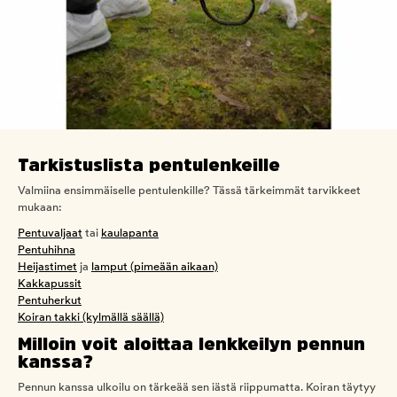
Tarkistuslista pentulenkeille
Valmiina ensimmäiselle pentulenkille? Tässä tärkeimmät tarvikkeet
mukaan:
Pentuvaljaat
tai
kaulapanta
Pentuhihna
Heijastimet
ja
lamput (pimeään aikaan)
Kakkapussit
Pentuherkut
Koiran takki (kylmällä säällä)
Milloin voit aloittaa lenkkeilyn pennun
kanssa?
Pennun kanssa ulkoilu on tärkeää sen iästä riippumatta. Koiran täytyy