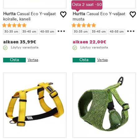
Osta 2 saat -50
Hurtta
Casual Eco Y-valjaat
Hurtta
Casual Eco Y-valjaat
%
koiralle, kaneli
musta
...
...
30-35 cm
35-45 cm
45-55 cm
30-35 cm
35-45 cm
45-55 cm
50-60 cm
60-70 cm
70-80 cm
50-60 cm
60-70 cm
70-80 cm
alkaen
35,99
€
alkaen
22,00
€
80-90 cm
90-100 cm
Löytyy varastosta
Löytyy varastosta
Osta
Osta
Vertaa
Vertaa