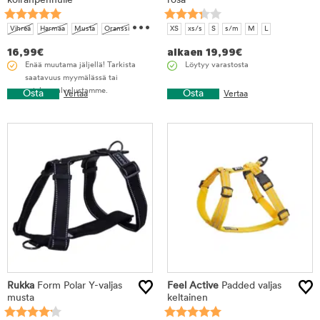
koiranpennulle
rosa
...
Vihreä
Harmaa
Musta
Oranssi
XS
xs/s
S
s/m
M
L
Sininen
Vaaleanpunainen
Violetti
16,99
€
alkaen
19,99
€
Enää muutama jäljellä! Tarkista
Löytyy varastosta
saatavuus myymälässä tai
asiakaspalvelustamme.
Osta
Osta
Vertaa
Vertaa
Rukka
Form Polar Y-valjas
Feel Active
Padded valjas
musta
keltainen