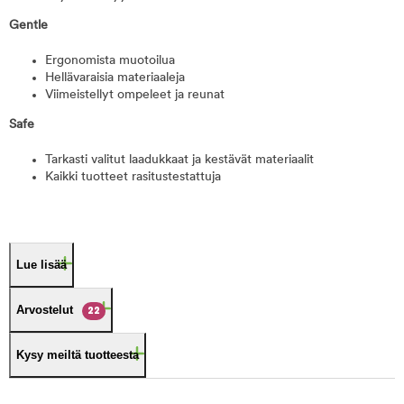
Gentle
Ergonomista muotoilua
Hellävaraisia materiaaleja
Viimeistellyt ompeleet ja reunat
Safe
Tarkasti valitut laadukkaat ja kestävät materiaalit
Kaikki tuotteet rasitustestattuja
Lue lisää
Arvostelut
22
Kysy meiltä tuotteesta