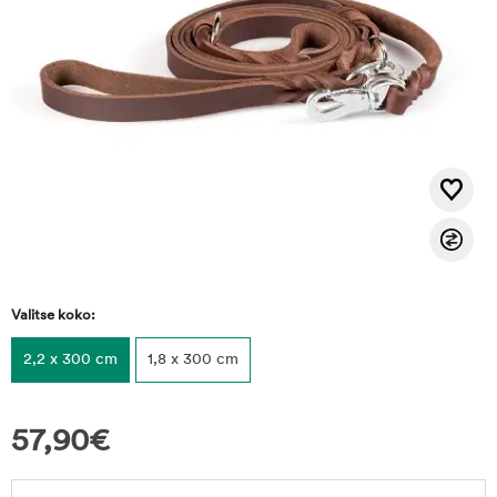
Valitse koko:
2,2 x 300 cm
1,8 x 300 cm
57,90
€