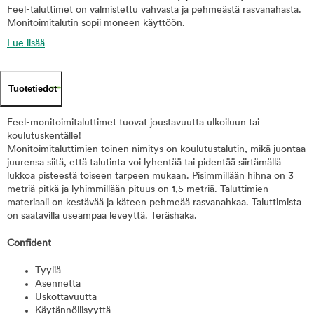
Feel-taluttimet on valmistettu vahvasta ja pehmeästä rasvanahasta.
Monitoimitalutin sopii moneen käyttöön.
Lue lisää
Tuotetiedot
Feel-monitoimitaluttimet tuovat joustavuutta ulkoiluun tai
koulutuskentälle!
Monitoimitaluttimien toinen nimitys on koulutustalutin, mikä juontaa
juurensa siitä, että talutinta voi lyhentää tai pidentää siirtämällä
lukkoa pisteestä toiseen tarpeen mukaan. Pisimmillään hihna on 3
metriä pitkä ja lyhimmillään pituus on 1,5 metriä. Taluttimien
materiaali on kestävää ja käteen pehmeää rasvanahkaa. Taluttimista
on saatavilla useampaa leveyttä. Teräshaka.
Confident
Tyyliä
Asennetta
Uskottavuutta
Käytännöllisyyttä