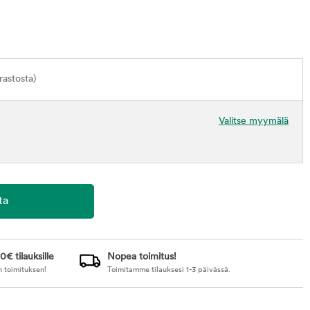
astosta)
Valitse myymälä
0€ tilauksille
Nopea toimitus!
n toimituksen!
Toimitamme tilauksesi 1-3 päivässä.