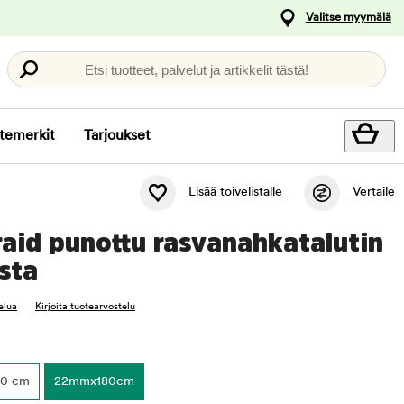
Valitse myymälä
Etsi tuotteet, palvelut ja artikkelit tästä!
temerkit
Tarjoukset
Lisää toivelistalle
Vertaile
raid punottu rasvanahkatalutin
sta
elua
Kirjoita tuotearvostelu
80 cm
22mmx180cm