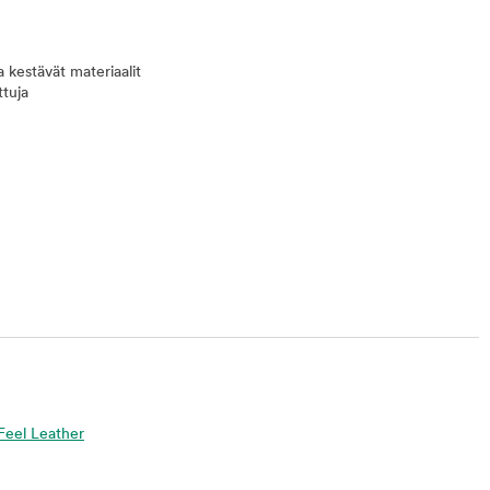
ja kestävät materiaalit
ttuja
 Feel Leather