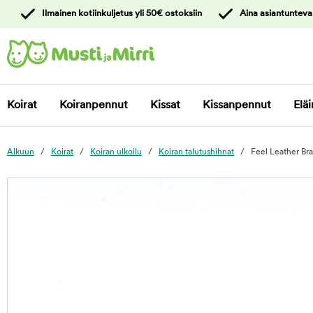
y
Ilmainen kotiinkuljetus yli 50€ ostoksiin
Aina asiantunteva
ltöön
Ota yhteyttä
asiakaspalveluun
Koirat
Koiranpennut
Kissat
Kissanpennut
Eläi
Alkuun
Koirat
Koiran ulkoilu
Koiran talutushihnat
Feel Leather Bra
foo