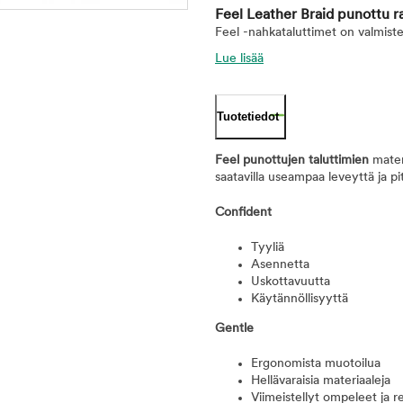
Feel Leather Braid punottu r
Feel -nahkataluttimet on valmist
Lue lisää
Tuotetiedot
Feel punottujen taluttimien
mater
saatavilla useampaa leveyttä ja p
Confident
Tyyliä
Asennetta
Uskottavuutta
Käytännöllisyyttä
Gentle
Ergonomista muotoilua
Hellävaraisia materiaaleja
Viimeistellyt ompeleet ja r