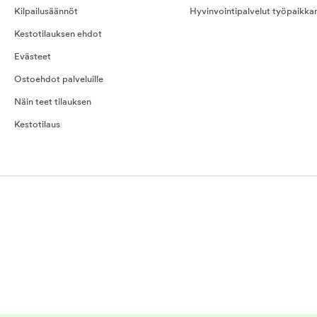
Kilpailusäännöt
Hyvinvointipalvelut työpaikka
Kestotilauksen ehdot
Evästeet
Ostoehdot palveluille
Näin teet tilauksen
Kestotilaus