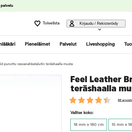
 palvelu
Toivelista
Kirjaudu / Rekisteröidy
nlääkäri
Pieneläimet
Palvelut
Liveshopping
Tuo
id punottu rasvanahkatalutin teräshaalla musta
Feel Leather B
teräshaalla mu
65 arvost
Valitse koko:
18 mm x 180 cm
15 mm x 1