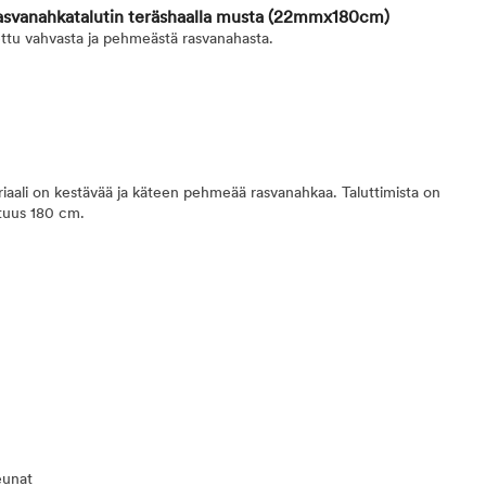
asvanahkatalutin teräshaalla musta
(22mmx180cm)
ettu vahvasta ja pehmeästä rasvanahasta.
iaali on kestävää ja käteen pehmeää rasvanahkaa. Taluttimista on
ituus 180 cm.
eunat