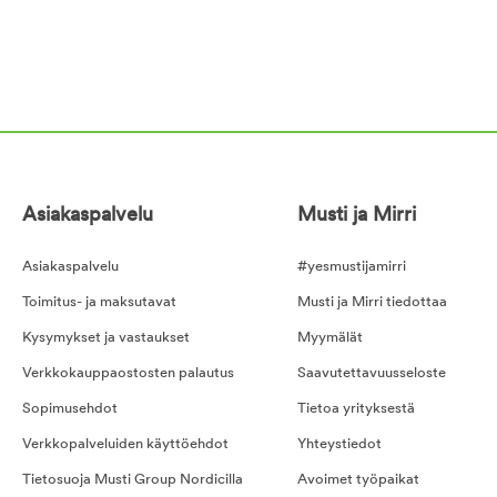
Asiakaspalvelu
Musti ja Mirri
Asiakaspalvelu
#yesmustijamirri
Toimitus- ja maksutavat
Musti ja Mirri tiedottaa
Kysymykset ja vastaukset
Myymälät
Verkkokauppaostosten palautus
Saavutettavuusseloste
Sopimusehdot
Tietoa yrityksestä
Verkkopalveluiden käyttöehdot
Yhteystiedot
Tietosuoja Musti Group Nordicilla
Avoimet työpaikat