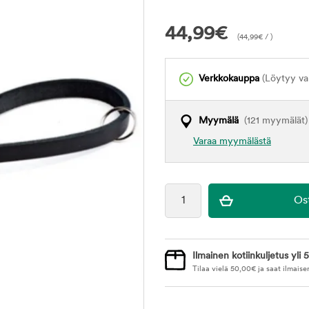
44,99
€
(
44,99
€
/ )
Verkkokauppa
(Löytyy var
Myymälä
(121 myymälät)
Varaa myymälästä
Ilmainen kotiinkuljetus yli 5
Tilaa vielä
50,00
€
ja saat ilmaise