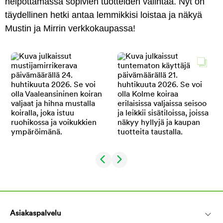
helpottamassa sopivien tuotteiden valintaa. Nyt on
täydellinen hetki antaa lemmikkisi loistaa ja näkyä
Mustin ja Mirrin verkkokaupassa!
Asiakaspalvelu