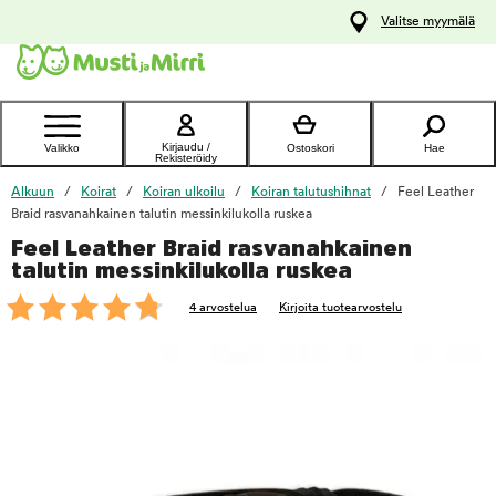
y
Valitse myymälä
ltöön
Ota yhteyttä
asiakaspalveluun
Kirjaudu /
Valikko
Ostoskori
Hae
Rekisteröidy
Alkuun
Koirat
Koiran ulkoilu
Koiran talutushihnat
Feel Leather
Braid rasvanahkainen talutin messinkilukolla ruskea
Feel Leather Braid rasvanahkainen
foo
talutin messinkilukolla ruskea
4 arvostelua
Kirjoita tuotearvostelu