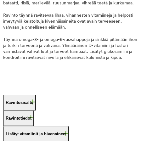
bataatti, riisiä, merilevää, ruusunmarjaa, vihreää teetä ja kurkumaa.
Ravinto täynnä ravitsevaa lihaa, vihannesten vitamiineja ja helposti
imeytyviä kelatoituja kivennäisaineita ovat avain terveeseen,
vahvaan ja onnelliseen elämään.
Täynnä omega-3- ja omega-6-rasvahappoja ja sinkkiä pitämään ihon
ja turkin terveenä ja vahvana. Ylimääräinen D-vitamiini ja fosfori
varmistavat vahvat luut ja terveet hampaat. Lisätyt glukosamiini ja
kondroitiini ravitsevat niveliä ja ehkäisevät kulumista ja kipua.
Ravintosisältö
Ravintotiedot
Lisätyt vitamiinit ja hivenaineet