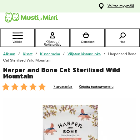
y
Valitse myymälä
ltöön
Ota yhteyttä
asiakaspalveluun
Kirjaudu /
Valikko
Ostoskori
Hae
Rekisteröidy
Alkuun
Kissat
Kissanruoka
Viljaton kissanruoka
Harper and Bone
Cat Sterilised Wild Mountain
Harper and Bone Cat Sterilised Wild
foo
Mountain
7 arvostelua
Kirjoita tuotearvostelu