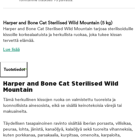
Toimitamme tilauksesi 1-3 päivässä.
Harper and Bone Cat Sterilised Wild Mountain
(5 kg)
Harper and Bone Cat Sterilised Wild Mountain tarjoaa sterilisoiduille
kissoille korkealaatuista ja herkullista ruokaa, joka tukee kissan
tervettä elämää.
Lue lisää
Tuotetiedot
Harper and Bone Cat Sterilised Wild
Mountain
Tämä herkullinen kissojen ruoka on valmistettu tuoreista ja
luonnollisista ainesosista, eikä se sisällä keinotekoisia värejä tai
makuaineita.
Täydellisen tasapainoinen ravinto sisältää iberian porsasta, villisikaa,
peuraa, lohta, jänistä, kanaöljyä, kalaöljyä sekä tuoreita vihanneksia,
kuten porkkanaa, parsakaalia, kurpitsaa, omenoita, karpaloita,