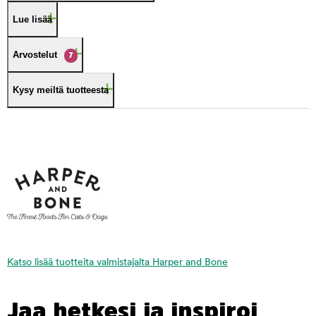
Lue lisää
Arvostelut
7
Kysy meiltä tuotteesta
Katso lisää tuotteita valmistajalta Harper and Bone
Jaa hetkesi ja inspiroi