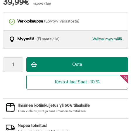
39,99
€
(
8,00
€
/ kg)
Verkkokauppa
(Löytyy varastosta)
Myymälä
(Ei saatavilla)
Valitse myymälä
%
Ilmainen kotiinkuljetus yli 50€ tilauksille
Tilaa vielä
50,00
€
ja saat ilmaisen toimituksen!
Nopea toimitus!