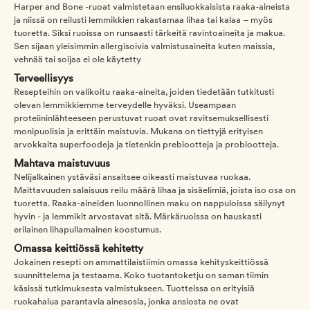
Harper and Bone -ruoat valmistetaan ensiluokkaisista raaka-aineista
ja niissä on reilusti lemmikkien rakastamaa lihaa tai kalaa – myös
tuoretta. Siksi ruoissa on runsaasti tärkeitä ravintoaineita ja makua.
Sen sijaan yleisimmin allergisoivia valmistusaineita kuten maissia,
vehnää tai soijaa ei ole käytetty
Terveellisyys
Resepteihin on valikoitu raaka-aineita, joiden tiedetään tutkitusti
olevan lemmikkiemme terveydelle hyväksi. Useampaan
proteiininlähteeseen perustuvat ruoat ovat ravitsemuksellisesti
monipuolisia ja erittäin maistuvia. Mukana on tiettyjä erityisen
arvokkaita superfoodeja ja tietenkin prebiootteja ja probiootteja.
Mahtava maistuvuus
Nelijalkainen ystäväsi ansaitsee oikeasti maistuvaa ruokaa.
Maittavuuden salaisuus reilu määrä lihaa ja sisäelimiä, joista iso osa on
tuoretta. Raaka-aineiden luonnollinen maku on nappuloissa säilynyt
hyvin - ja lemmikit arvostavat sitä. Märkäruoissa on hauskasti
erilainen lihapullamainen koostumus.
Omassa keittiössä kehitetty
Jokainen resepti on ammattilaistiimin omassa kehityskeittiössä
suunnittelema ja testaama. Koko tuotantoketju on saman tiimin
käsissä tutkimuksesta valmistukseen. Tuotteissa on erityisiä
ruokahalua parantavia ainesosia, jonka ansiosta ne ovat