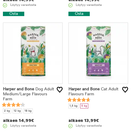
Löytyy varastosta
Löytyy varastosta
Osta
Osta
Harper and Bone
Dog Adult
Harper and Bone
Cat Adult
Medium/Large Flavours
Flavours Farm
Farm
1,5 kg
5 kg
2 kg
12 kg
18 kg
alkaen
14,99
€
alkaen
13,99
€
Löytyy varastosta
Löytyy varastosta