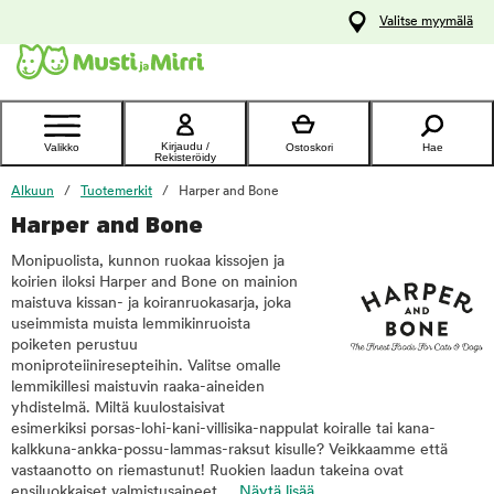
y
Valitse myymälä
ltöön
Ota yhteyttä
asiakaspalveluun
Kirjaudu /
Valikko
Ostoskori
Hae
Rekisteröidy
Alkuun
Tuotemerkit
Harper and Bone
Harper and Bone
Monipuolista, kunnon ruokaa kissojen ja
koirien iloksi Harper and Bone on mainion
maistuva kissan- ja koiranruokasarja, joka
useimmista muista lemmikinruoista
poiketen perustuu
moniproteiiniresepteihin. Valitse omalle
lemmikillesi maistuvin raaka-aineiden
yhdistelmä. Miltä kuulostaisivat
esimerkiksi porsas-lohi-kani-villisika-nappulat koiralle tai kana-
kalkkuna-ankka-possu-lammas-raksut kisulle? Veikkaamme että
vastaanotto on riemastunut! Ruokien laadun takeina ovat
ensiluokkaiset valmistusaineet,...
Näytä lisää