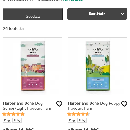
Suosituin
Suodata
Rajaa
26 tuotetta
tuotteet
Harper and Bone
Dog
Harper and Bone
Dog Puppy
Senior/Light Flavours Farm
Flavours Farm
2 kg
12 kg
2 kg
12 kg
alkaen
14,99
€
alkaen
14,99
€