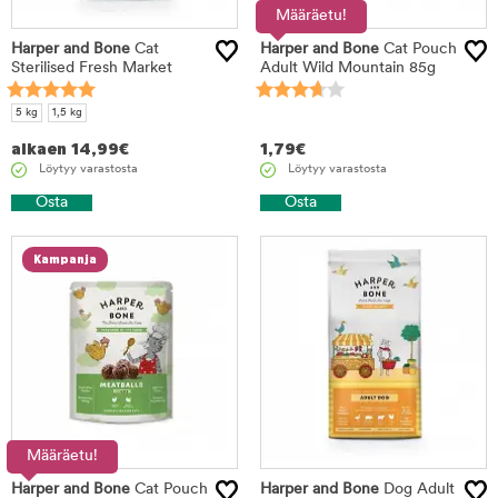
Määräetu!
Harper and Bone
Cat
Harper and Bone
Cat Pouch
Sterilised Fresh Market
Adult Wild Mountain 85g
5 kg
1,5 kg
alkaen
14,99
€
1,79
€
Löytyy varastosta
Löytyy varastosta
Osta
Osta
Kampanja
Määräetu!
Harper and Bone
Cat Pouch
Harper and Bone
Dog Adult