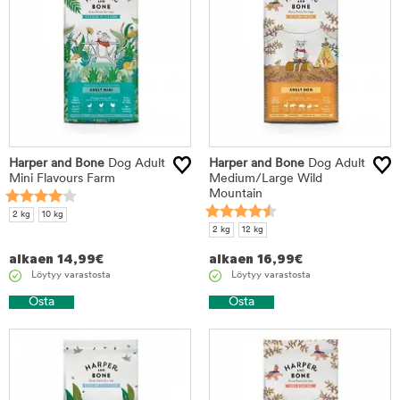
Harper and Bone
Dog Adult
Harper and Bone
Dog Adult
Mini Flavours Farm
Medium/Large Wild
Mountain
2 kg
10 kg
2 kg
12 kg
alkaen
14,99
€
alkaen
16,99
€
Löytyy varastosta
Löytyy varastosta
Osta
Osta