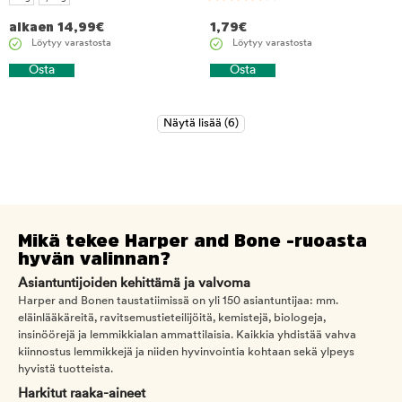
alkaen
14,99
€
1,79
€
Löytyy varastosta
Löytyy varastosta
Osta
Osta
Mikä tekee Harper and Bone -ruoasta
hyvän valinnan?
Asiantuntijoiden kehittämä ja valvoma
Harper and Bonen taustatiimissä on yli 150 asiantuntijaa: mm.
eläinlääkäreitä, ravitsemustieteilijöitä, kemistejä, biologeja,
insinöörejä ja lemmikkialan ammattilaisia. Kaikkia yhdistää vahva
kiinnostus lemmikkejä ja niiden hyvinvointia kohtaan sekä ylpeys
hyvistä tuotteista.
Harkitut raaka-aineet