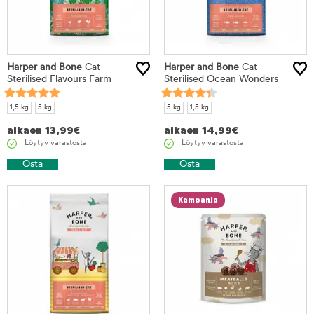
Harper and Bone
Cat
Harper and Bone
Cat
Sterilised Flavours Farm
Sterilised Ocean Wonders
1,5 kg
5 kg
5 kg
1,5 kg
alkaen
13,99
€
alkaen
14,99
€
Löytyy varastosta
Löytyy varastosta
Osta
Osta
Kampanja