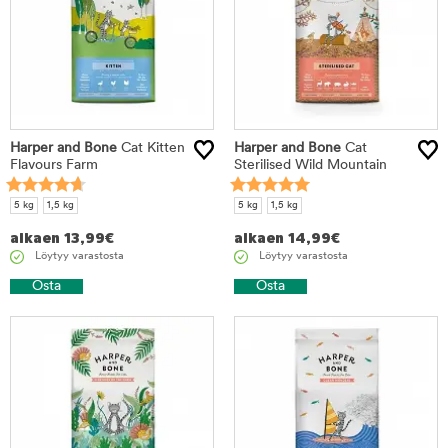
Harper and Bone
Cat Kitten
Harper and Bone
Cat
Flavours Farm
Sterilised Wild Mountain
5 kg
1,5 kg
5 kg
1,5 kg
alkaen
13,99
€
alkaen
14,99
€
Löytyy varastosta
Löytyy varastosta
Osta
Osta