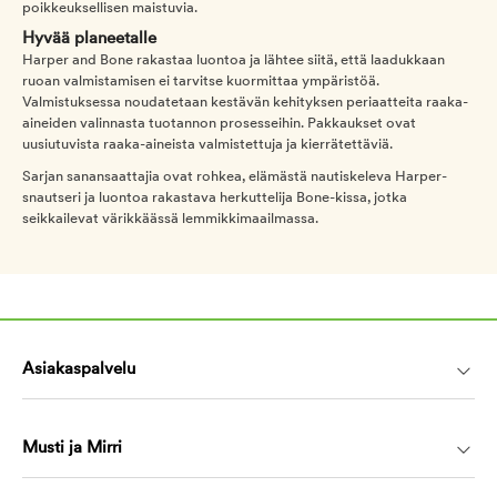
poikkeuksellisen maistuvia.
Hyvää planeetalle
Harper and Bone rakastaa luontoa ja lähtee siitä, että laadukkaan
ruoan valmistamisen ei tarvitse kuormittaa ympäristöä.
Valmistuksessa noudatetaan kestävän kehityksen periaatteita raaka-
aineiden valinnasta tuotannon prosesseihin. Pakkaukset ovat
uusiutuvista raaka-aineista valmistettuja ja kierrätettäviä.
Sarjan sanansaattajia ovat rohkea, elämästä nautiskeleva Harper-
snautseri ja luontoa rakastava herkuttelija Bone-kissa, jotka
seikkailevat värikkäässä lemmikkimaailmassa.
Asiakaspalvelu
Musti ja Mirri