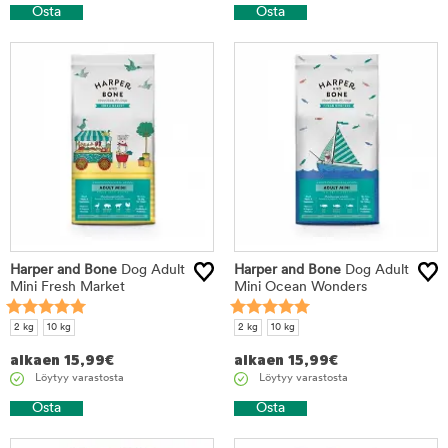
Osta
Osta
Harper and Bone
Dog Adult
Harper and Bone
Dog Adult
Mini Fresh Market
Mini Ocean Wonders
2 kg
10 kg
2 kg
10 kg
alkaen
15,99
€
alkaen
15,99
€
Löytyy varastosta
Löytyy varastosta
Osta
Osta