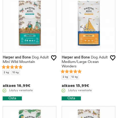
Harper and Bone
Dog Adult
Harper and Bone
Dog Adult
Mini Wild Mountain
Medium/Large Ocean
Wonders
2 kg
10 kg
2 kg
12 kg
alkaen
16,99
€
alkaen
15,99
€
Löytyy varastosta
Löytyy varastosta
Osta
Osta