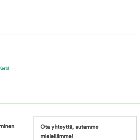
Kerbl
iminen
Ota yhteyttä, autamme
mielellämme!