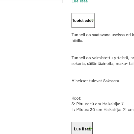
Lue lisää
Tuotetiedot
Tunneli on saatavana useissa eri ko
hiirille.
Tunneli on valmistettu yrteistä, hei
sokeria, säilöntäaineita, maku- tai 
Ainekset tulevat Saksasta.
Koot:
S: Pituus: 19 cm Halkaisija: 7
L: Pituus: 30 cm Halkaisija: 21 cm
Lue lisää