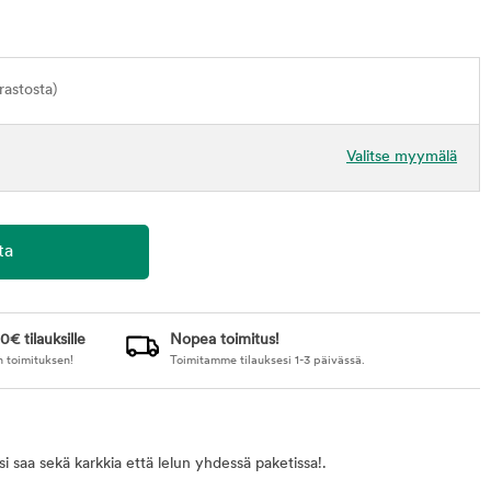
astosta)
Valitse myymälä
0€ tilauksille
Nopea toimitus!
n toimituksen!
Toimitamme tilauksesi 1-3 päivässä.
si saa sekä karkkia että lelun yhdessä paketissa!.