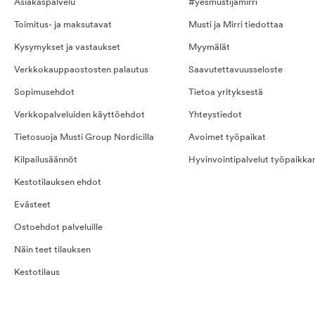
Asiakaspalvelu
#yesmustijamirri
Toimitus- ja maksutavat
Musti ja Mirri tiedottaa
Kysymykset ja vastaukset
Myymälät
Verkkokauppaostosten palautus
Saavutettavuusseloste
Sopimusehdot
Tietoa yrityksestä
Verkkopalveluiden käyttöehdot
Yhteystiedot
Tietosuoja Musti Group Nordicilla
Avoimet työpaikat
Kilpailusäännöt
Hyvinvointipalvelut työpaikka
Kestotilauksen ehdot
Evästeet
Ostoehdot palveluille
Näin teet tilauksen
Kestotilaus