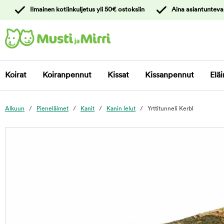
y
Ilmainen kotiinkuljetus yli 50€ ostoksiin
Aina asiantunteva
ltöön
Ota yhteyttä
asiakaspalveluun
Koirat
Koiranpennut
Kissat
Kissanpennut
Eläi
Alkuun
Pieneläimet
Kanit
Kanin lelut
Yrttitunneli Kerbl
foo