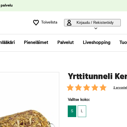
 palvelu
Toivelista
Kirjaudu / Rekisteröidy
nlääkäri
Pieneläimet
Palvelut
Liveshopping
Tuo
Yrttitunneli Ke
2 arvoste
Valitse koko:
S
L