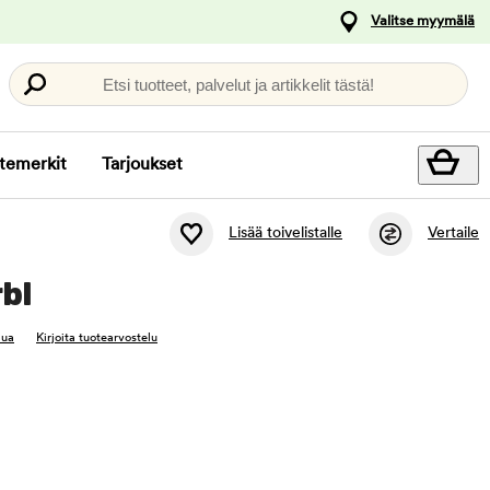
Valitse myymälä
Etsi tuotteet, palvelut ja artikkelit tästä!
temerkit
Tarjoukset
Lisää toivelistalle
Vertaile
rbl
lua
Kirjoita tuotearvostelu