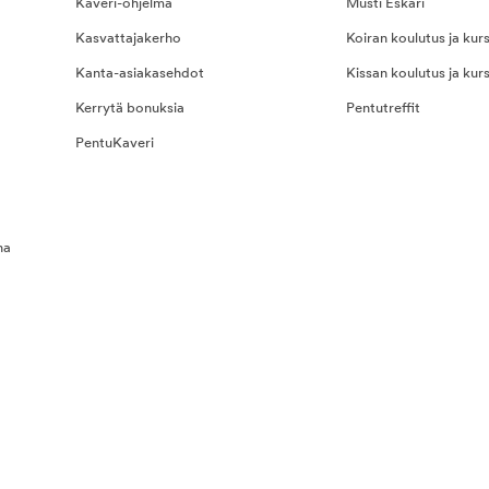
Kaveri-ohjelma
Musti Eskari
Kasvattajakerho
Koiran koulutus ja kurs
Kanta-asiakasehdot
Kissan koulutus ja kurs
Kerrytä bonuksia
Pentutreffit
PentuKaveri
na