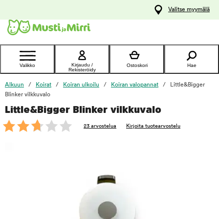
y
Valitse myymälä
ltöön
Ota yhteyttä
asiakaspalveluun
Kirjaudu /
Valikko
Ostoskori
Hae
Rekisteröidy
Alkuun
Koirat
Koiran ulkoilu
Koiran valopannat
Little&Bigger
Blinker vilkkuvalo
Little&Bigger Blinker vilkkuvalo
foo
23 arvostelua
Kirjoita tuotearvostelu