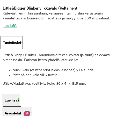
Little&Bigger Blinker vilkkuvalo
(Keltainen)
Kätevästi lemmikin pantaan, valjaaseen tai muishin varusteisiin
kiinnitettävä silikonivalo on ladattava ja näkyy jopa 300 m päähän!.
Lue lisää
Tuotetiedot
Little&Bigger Blinker -huomiovalo tekee koirasi (ja sinut) näkyväksi
pimeässäkin. Pariston kesto yhdellä latauksella:
Vilkkuvalo (vaihtoehdot hidas ja nopea) yli 5 tuntia
Yhtenäinen valo yli 3 tuntia
USB-C-ladattava, vesitiivis. Koko 86 x 41 x 18,5 mm.
Lue lisää
Arvostelut
23