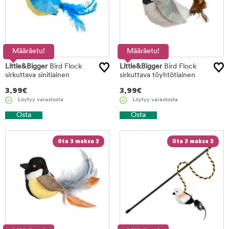
Määräetu!
Määräetu!
Little&Bigger
Bird Flock
Little&Bigger
Bird Flock
sirkuttava sinitiainen
sirkuttava töyhtötiainen
3,99
€
3,99
€
Löytyy varastosta
Löytyy varastosta
Osta
Osta
Ota 3 maksa 2
Ota 3 maksa 2