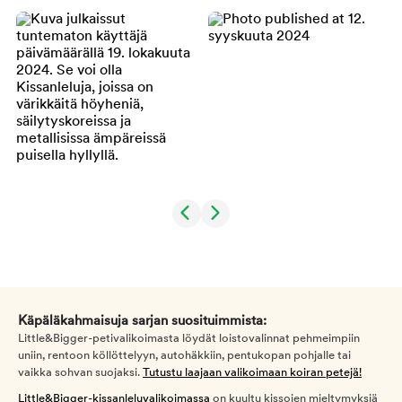
Käpäläkahmaisuja sarjan suosituimmista:
Little&Bigger-petivalikoimasta löydät loistovalinnat pehmeimpiin
uniin, rentoon köllöttelyyn, autohäkkiin, pentukopan pohjalle tai
vaikka sohvan suojaksi.
Tutustu laajaan valikoimaan koiran petejä!
Little&Bigger-kissanleluvalikoimassa
on kuultu kissojen mieltymyksiä