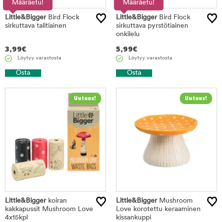
Määräetu!
Määräetu!
Little&Bigger
Bird Flock
Little&Bigger
Bird Flock
sirkuttava talitiainen
sirkuttava pyrstötiainen
onkilelu
3,99
€
5,99
€
Löytyy varastosta
Löytyy varastosta
Osta
Osta
Little&Bigger
koiran
Little&Bigger
Mushroom
kakkapussit Mushroom Love
Love korotettu keraaminen
4x15kpl
kissankuppi