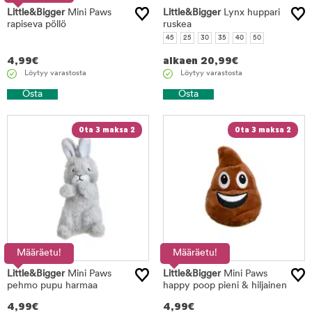
Little&Bigger
Mini Paws
Little&Bigger
Lynx huppari
rapiseva pöllö
ruskea
45
25
30
35
40
50
4,99
€
alkaen
20,99
€
Löytyy varastosta
Löytyy varastosta
Osta
Osta
Ota 3 maksa 2
Ota 3 maksa 2
Määräetu!
Määräetu!
Little&Bigger
Mini Paws
Little&Bigger
Mini Paws
pehmo pupu harmaa
happy poop pieni & hiljainen
4,99
€
4,99
€