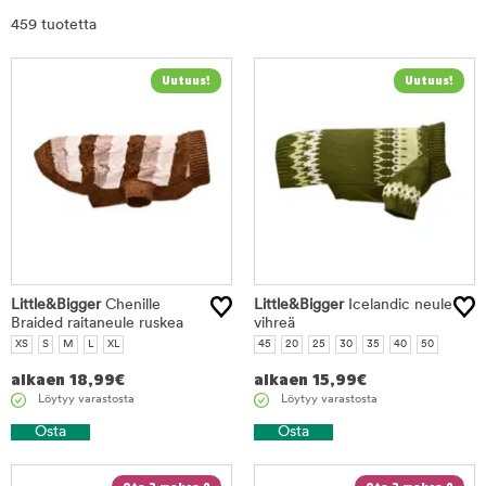
Rajaa
459 tuotetta
tuotteet
Little&Bigger
Chenille
Little&Bigger
Icelandic neule
Braided raitaneule ruskea
vihreä
XS
S
M
L
XL
45
20
25
30
35
40
50
alkaen
18,99
€
alkaen
15,99
€
Löytyy varastosta
Löytyy varastosta
Osta
Osta