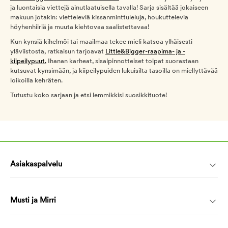
ja luontaisia viettejä ainutlaatuisella tavalla! Sarja sisältää jokaiseen
makuun jotakin: vietteleviä kissanminttuleluja, houkuttelevia
höyhenhiiriä ja muuta kiehtovaa saalistettavaa!
Kun kynsiä kihelmöi tai maailmaa tekee mieli katsoa ylhäisesti
yläviistosta, ratkaisun tarjoavat
Little&Bigger-raapima- ja -
kiipeilypuut.
Ihanan karheat, sisalpinnotteiset tolpat suorastaan
kutsuvat kynsimään, ja kiipeilypuiden lukuisilta tasoilla on miellyttävää
loikoilla kehräten.
Tutustu koko sarjaan ja etsi lemmikkisi suosikkituote!
Asiakaspalvelu
Musti ja Mirri