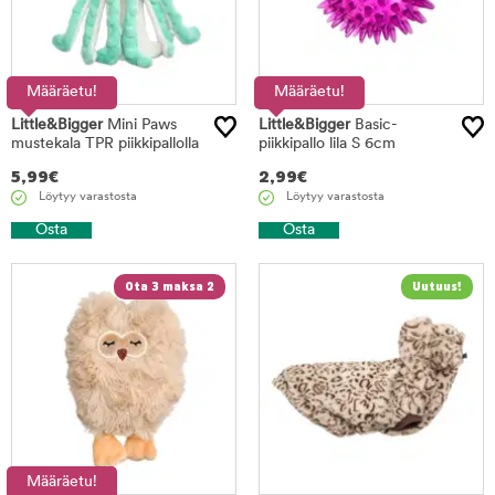
Määräetu!
Määräetu!
Little&Bigger
Mini Paws
Little&Bigger
Basic-
mustekala TPR piikkipallolla
piikkipallo lila S 6cm
5,99
€
2,99
€
Löytyy varastosta
Löytyy varastosta
Osta
Osta
Ota 3 maksa 2
Määräetu!