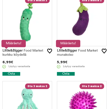
Ota 3 maksa 2
Ota 3 maksa 2
Määräetu!
Määräetu!
Little&Bigger
Food Market
Little&Bigger
Food Market
kurkku köydellä
munakoiso
6,99
€
5,99
€
Löytyy varastosta
Löytyy varastosta
Osta
Osta
Ota 3 maksa 2
Ota 3 maksa 2