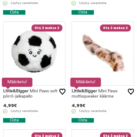
Löytyy varastosta
Löytyy varastosta
Osta
Osta
Ota 3 maksa 2
Ota 3 maksa 2
Määräetu!
Määräetu!
Little&Bigger
Mini Paws soft
Little&Bigger
Mini Paws
pörrö-jalkapallo
multisqueaker käärme
4,99
€
4,99
€
Löytyy varastosta
Löytyy varastosta
Osta
Osta
Ota 3 maksa 2
Ota 3 maksa 2