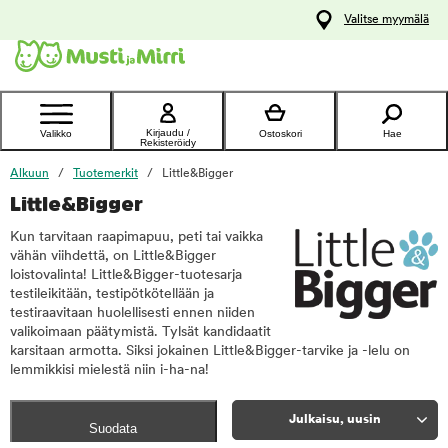
y
Valitse myymälä
ltöön
Ota yhteyttä
asiakaspalveluun
Kirjaudu /
Valikko
Ostoskori
Hae
Rekisteröidy
Alkuun
Tuotemerkit
Little&Bigger
Little&Bigger
Kun tarvitaan raapimapuu, peti tai vaikka
vähän viihdettä, on Little&Bigger
loistovalinta! Little&Bigger-tuotesarja
testileikitään, testipötkötellään ja
testiraavitaan huolellisesti ennen niiden
valikoimaan päätymistä. Tylsät kandidaatit
karsitaan armotta. Siksi jokainen Little&Bigger-tarvike ja -lelu on
lemmikkisi mielestä niin i-ha-na!
Julkaisu, uusin
Suodata