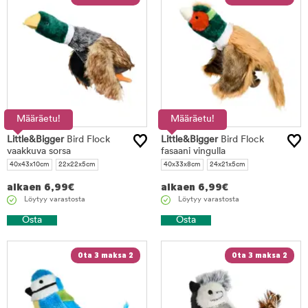
Määräetu!
Määräetu!
Little&Bigger
Bird Flock
Little&Bigger
Bird Flock
vaakkuva sorsa
fasaani vingulla
40x43x10cm
22x22x5cm
40x33x8cm
24x21x5cm
alkaen
6,99
€
alkaen
6,99
€
Löytyy varastosta
Löytyy varastosta
Osta
Osta
Ota 3 maksa 2
Ota 3 maksa 2