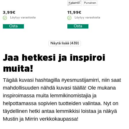
Keltainen
Punainen
3,99
€
11,99
€
Löytyy varastosta
Löytyy varastosta
Osta
Osta
Jaa hetkesi ja inspiroi
muita!
Tägää kuvasi hashtagilla #yesmustijamirri, niin saat
mahdollisuuden nähdä kuvasi täällä! Ole mukana
inspiroimassa muita lemmikinomistajia ja
helpottamassa sopivien tuotteiden valintaa. Nyt on
täydellinen hetki antaa lemmikkisi loistaa ja näkyä
Mustin ja Mirrin verkkokaupassa!