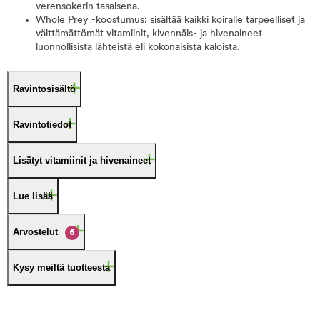
verensokerin tasaisena.
Whole Prey -koostumus: sisältää kaikki koiralle tarpeelliset ja
välttämättömät vitamiinit, kivennäis- ja hivenaineet
luonnollisista lähteistä eli kokonaisista kaloista.
Ravintosisältö
Ravintotiedot
Lisätyt vitamiinit ja hivenaineet
Lue lisää
Arvostelut
6
Kysy meiltä tuotteesta