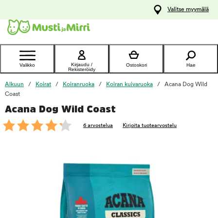
y
Valitse myymälä
ltöön
Ota yhteyttä
asiakaspalveluun
Kirjaudu /
Valikko
Ostoskori
Hae
Rekisteröidy
Alkuun
Koirat
Koiranruoka
Koiran kuivaruoka
Acana Dog Wild
Coast
Acana Dog Wild Coast
foo
6 arvostelua
Kirjoita tuotearvostelu