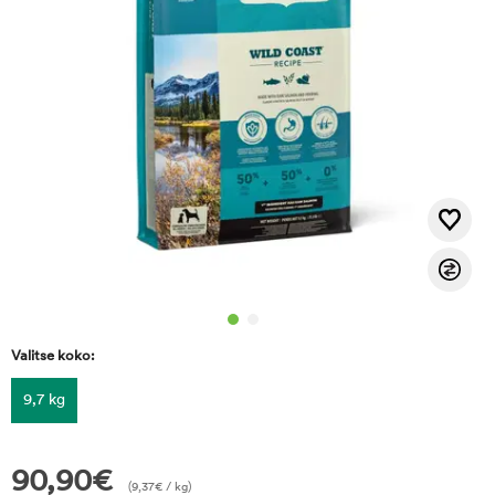
Valitse koko:
9,7 kg
90,90
€
(
9,37
€
/ kg)