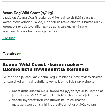
Acana Dog Wild Coast
(9,7 kg)
Laadukas Acana Dog Grasslands -täysravinto sisältää runsaasti
koiran hyvinvointia tukevia, luonnollisia raaka-aineita. Sisältää 50 %
luonnosta pyydettyä silliä, kampelaa ja turskaa sekä 50 %
vitamiinipitoisia vihanneksia ja kauraa.
Lue lisää
Tuotetiedot
Acana Wild Coast -koiranruoka –
Luonnollista hyvinvointia koirallesi
Gluteeniton ja laadukas Acana Dog Grasslands -täysravinto sisältää
runsaasti koiran hyvinvointia tukevia, luonnollisia raaka-aineita.
Koostumus sisältää 50 % luonnosta pyydettyä silliä, kampelaa
ja turskaa sekä 50 % vitamiinipitoisia vihanneksia ja kauraa.
Vähähiilihydraattinen koostumus kaurasta sisältää
matalaglykemeenisia hiilihydraatteja, jotka pitävät koiran