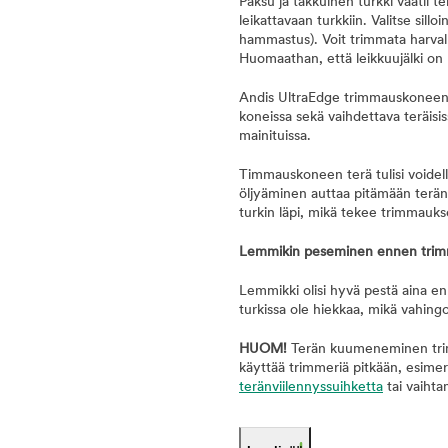
Paksu ja takkuinen turkki vaatii 
leikattavaan turkkiin. Valitse sil
hammastus). Voit trimmata harvalla 
Huomaathan, että leikkuujälki on n
Andis UltraEdge trimmauskoneent
koneissa sekä vaihdettava teräisi
mainituissa.
Timmauskoneen terä tulisi voidell
öljyäminen auttaa pitämään terän
turkin läpi, mikä tekee trimmauks
Lemmikin peseminen ennen trim
Lemmikki olisi hyvä pestä aina enn
turkissa ole hiekkaa, mikä vahing
HUOM!
Terän kuumeneminen trimm
käyttää trimmeriä pitkään, esim
teränviilennyssuihketta
tai vaihta