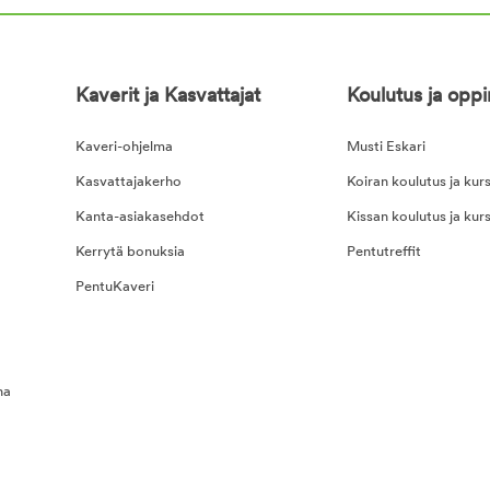
Kaverit ja Kasvattajat
Koulutus ja opp
Kaveri-ohjelma
Musti Eskari
Kasvattajakerho
Koiran koulutus ja kurs
Kanta-asiakasehdot
Kissan koulutus ja kurs
Kerrytä bonuksia
Pentutreffit
PentuKaveri
na