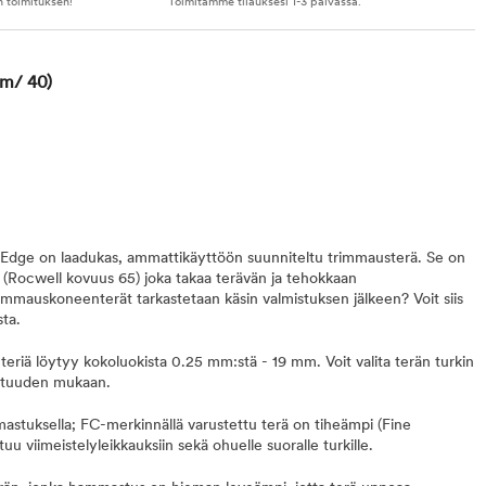
n toimituksen!
Toimitamme tilauksesi 1-3 päivässä.
m/ 40)
Edge on laadukas, ammattikäyttöön suunniteltu trimmausterä. Se on
tä (Rocwell kovuus 65) joka takaa terävän ja tehokkaan
trimmauskoneenterät tarkastetaan käsin valmistuksen jälkeen? Voit siis
sta.
riä löytyy kokoluokista 0.25 mm:stä - 19 mm. Voit valita terän turkin
pituuden mukaan.
mastuksella; FC-merkinnällä varustettu terä on tiheämpi (Fine
u viimeistelyleikkauksiin sekä ohuelle suoralle turkille.