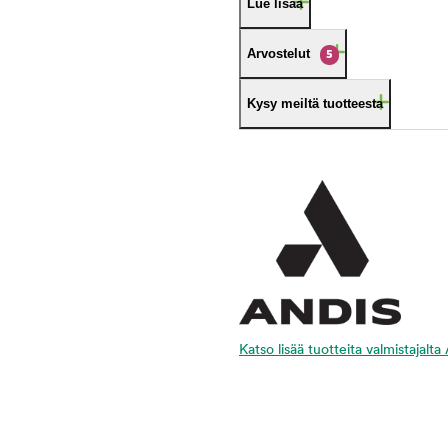
Lue lisää
Arvostelut
5
Kysy meiltä tuotteesta
Katso lisää tuotteita valmistajalta