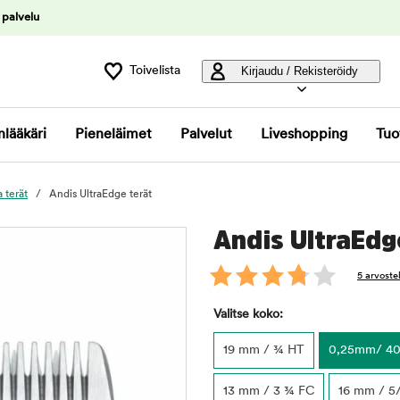
 palvelu
Toivelista
Kirjaudu / Rekisteröidy
nlääkäri
Pieneläimet
Palvelut
Liveshopping
Tuo
 terät
Andis UltraEdge terät
Andis UltraEdg
5 arvoste
Valitse koko:
19 mm / ¾ HT
0,25mm/ 4
13 mm / 3 ¾ FC
16 mm / 5