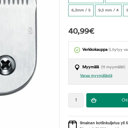
6,3mm / 5
9,5 mm / 4
40,99
€
Verkkokauppa
(Löytyy var
Myymälä
(11 myymälät)
Varaa myymälästä
Ilmainen kotiinkuljetus yli 5