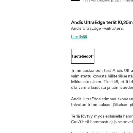
Tilaa vielä
50,00
€
ja saat ilmaise
Andis UltraEdge terät
(0,25m
Andis UltraEdge -vaihtoterä.
Lue lisää
Tuotetiedot
Trimmauskoneen terä Andis Ultra
valmistettu kovasta hiiliteräkses
leikkaustuloksen. Tiesitkö, että 
olla varma laadusta ja toimivuude
Andis UltraEdge trimmauskoneente
toivotun trimmauksen jälkeisen 
Teriä löytyy myös erilaisella ham
Cut/tiheä hammastus) ja se soveltu