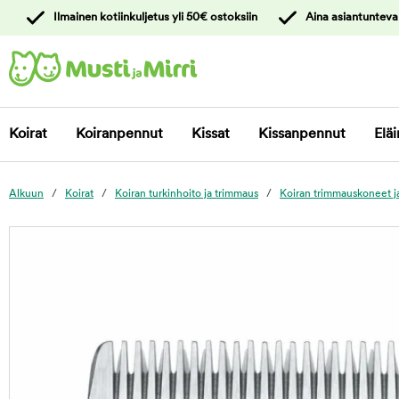
y
Ilmainen kotiinkuljetus yli 50€ ostoksiin
Aina asiantunteva
ltöön
Ota yhteyttä
asiakaspalveluun
Koirat
Koiranpennut
Kissat
Kissanpennut
Eläi
Alkuun
Koirat
Koiran turkinhoito ja trimmaus
Koiran trimmauskoneet ja
foo