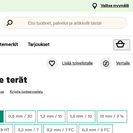
Valitse myymälä
Etsi tuotteet, palvelut ja artikkelit tästä!
temerkit
Tarjoukset
Lisää toivelistalle
Vertaile
e terät
lua
Kirjoita tuotearvostelu
0
0,5 mm / 30
1,2 mm / 15
1,5 mm / 10
13 mm / 3 ¾
/8 HT
3,2 mm / 7
3,2 mm / 7 FC
6,3 mm / 5 FC