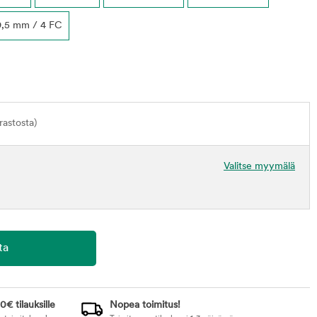
9,5 mm / 4 FC
astosta)
Valitse myymälä
0€ tilauksille
Nopea toimitus!