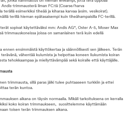
terän, jonka hammastus on hieman leveämpi, jotta terä uppoaa
loin Andis-trimmausterä ilman FC:tä (Coarse/harva
terällä esimerkiksi tiheää ja kiharaa karvaa (esim. vesikoirat).
äillä terillä hieman epätasaisempi kuin tiheähampaisilla FC-terillä.
erät sopivat käytettäväksi mm: Andis AG*, Oster A-5, Moser Max
ssä trimmauskoneissa joissa on samanlainen terä kuin edellä
a ennen ensimmäistä käyttökertaa ja säännöllisesti sen jälkeen. Terän
 terävänä, vähentää kulumista ja helpottaa koneen liukumista koiran
esta tehokkaampaa ja miellyttävämpää sekä koiralle että käyttäjälle.
mausta
en trimmausta, sillä paras jälki tulee puhtaaseen turkkiin ja ettei
oittaa terän kuntoa.
auksen aikana on täysin normaalia. Mikäli tarkoituksena on kerralla
erkiksi koko koiran trimmaukseen, suosittelemme käyttämään
maan toisen terän trimmauksen aikana.