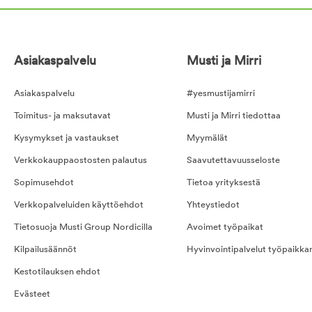
Asiakaspalvelu
Musti ja Mirri
Asiakaspalvelu
#yesmustijamirri
Toimitus- ja maksutavat
Musti ja Mirri tiedottaa
Kysymykset ja vastaukset
Myymälät
Verkkokauppaostosten palautus
Saavutettavuusseloste
Sopimusehdot
Tietoa yrityksestä
Verkkopalveluiden käyttöehdot
Yhteystiedot
Tietosuoja Musti Group Nordicilla
Avoimet työpaikat
Kilpailusäännöt
Hyvinvointipalvelut työpaikka
Kestotilauksen ehdot
Evästeet