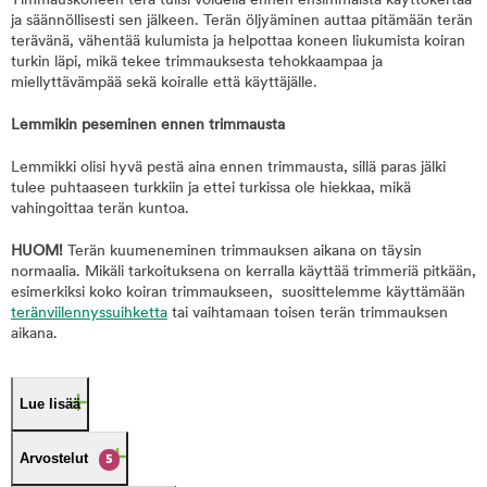
Timmauskoneen terä tulisi voidella ennen ensimmäistä käyttökertaa
ja säännöllisesti sen jälkeen. Terän öljyäminen auttaa pitämään terän
terävänä, vähentää kulumista ja helpottaa koneen liukumista koiran
turkin läpi, mikä tekee trimmauksesta tehokkaampaa ja
miellyttävämpää sekä koiralle että käyttäjälle.
Lemmikin peseminen ennen trimmausta
Lemmikki olisi hyvä pestä aina ennen trimmausta, sillä paras jälki
tulee puhtaaseen turkkiin ja ettei turkissa ole hiekkaa, mikä
vahingoittaa terän kuntoa.
HUOM!
Terän kuumeneminen trimmauksen aikana on täysin
normaalia. Mikäli tarkoituksena on kerralla käyttää trimmeriä pitkään,
esimerkiksi koko koiran trimmaukseen, suosittelemme käyttämään
teränviilennyssuihketta
tai vaihtamaan toisen terän trimmauksen
aikana.
Lue lisää
Arvostelut
5