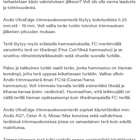
tarkastetaan käsin valmistuksen jälkeen? Voit siis olla varma laadusta
ja toimivuudesta.
Andis UltraEdge trimmauskoneenteriä löytyy kokoluokista 0.25
mm:stä - 19 mm. Voit valita terän turkin toivotun trimmauksen
jälkeisen pituuden mukaan.
Teriä löytyy myös erilaisella hammastuksella; FC-merkinnällä
varustettu terä on tiheämpi (Fine Cut/tiheä hammastus) ja se
soveltuu viimeistelyleikkauksiin sekä ohuelle suoralle turkille.
Paksu ja takkuinen turkki vaatii terän, jonka hammastus on hieman
leveämpi, jotta terä uppoaa leikattavaan turkkiin. Valitse silloin
Andis-trimmausterä ilman FC:tä (Coarse/harva
hammastus). Voit trimmata harvalla terällä esimerkiksi tiheää ja
kiharaa karvaa (esim. vesikoirat). Huomaathan, että leikkuujälki on
näillä terillä hieman epätasaisempi kuin tiheähampaisilla FC-terillä.
Andis UltraEdge trimmauskoneenterät sopivat käytettäväksi mm:
Andis AG*, Oster A-5, Moser Max koneissa sekä vaihdettava
teräisissä trimmauskoneissa joissa on samanlainen terä kuin edellä
mainituissa.