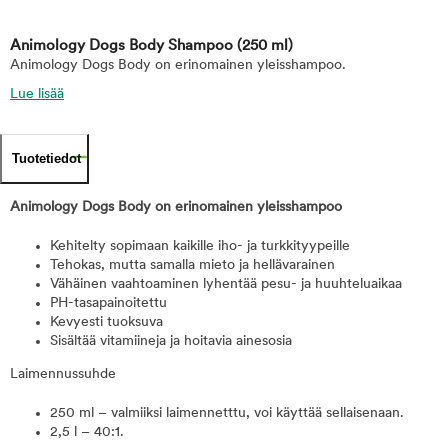
Animology Dogs Body Shampoo
(250 ml)
Animology Dogs Body on erinomainen yleisshampoo.
Lue lisää
Tuotetiedot
Animology Dogs Body on erinomainen yleisshampoo
Kehitelty sopimaan kaikille iho- ja turkkityypeille
Tehokas, mutta samalla mieto ja hellävarainen
Vähäinen vaahtoaminen lyhentää pesu- ja huuhteluaikaa
PH-tasapainoitettu
Kevyesti tuoksuva
Sisältää vitamiineja ja hoitavia ainesosia
Laimennussuhde
250 ml – valmiiksi laimennetttu, voi käyttää sellaisenaan.
2,5 l – 40:1.