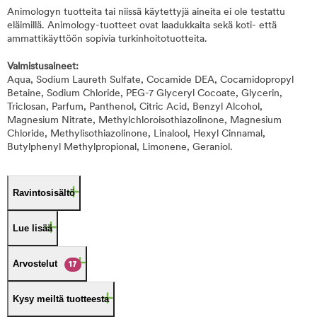
Animologyn tuotteita tai niissä käytettyjä aineita ei ole testattu
eläimillä. Animology-tuotteet ovat laadukkaita sekä koti- että
ammattikäyttöön sopivia turkinhoitotuotteita.
Valmistusaineet:
Aqua, Sodium Laureth Sulfate, Cocamide DEA, Cocamidopropyl
Betaine, Sodium Chloride, PEG-7 Glyceryl Cocoate, Glycerin,
Triclosan, Parfum, Panthenol, Citric Acid, Benzyl Alcohol,
Magnesium Nitrate, Methylchloroisothiazolinone, Magnesium
Chloride, Methylisothiazolinone, Linalool, Hexyl Cinnamal,
Butylphenyl Methylpropional, Limonene, Geraniol.
Ravintosisältö
Lue lisää
Arvostelut
17
Kysy meiltä tuotteesta