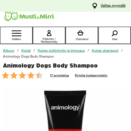
y
Valitse myymälä
ltöön
Ota yhteyttä
asiakaspalveluun
Kirjaudu /
Valikko
Ostoskori
Hae
Rekisteröidy
Alkuun
Koirat
Koiran turkinhoito ja trimmaus
Koiran shampoot
Animology Dogs Body Shampoo
Animology Dogs Body Shampoo
foo
17 arvostelua
Kirjoita tuotearvostelu