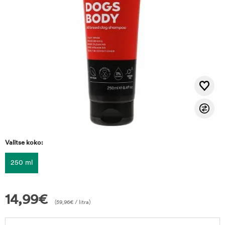
Valitse koko:
250 ml
14,99
€
(
59,96
€
/ litra)