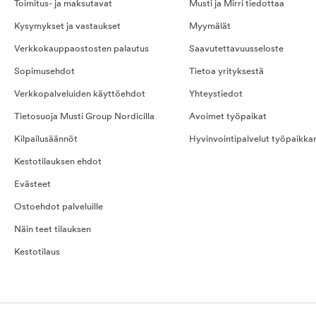
Toimitus- ja maksutavat
Musti ja Mirri tiedottaa
Kysymykset ja vastaukset
Myymälät
Verkkokauppaostosten palautus
Saavutettavuusseloste
Sopimusehdot
Tietoa yrityksestä
Verkkopalveluiden käyttöehdot
Yhteystiedot
Tietosuoja Musti Group Nordicilla
Avoimet työpaikat
Kilpailusäännöt
Hyvinvointipalvelut työpaikka
Kestotilauksen ehdot
Evästeet
Ostoehdot palveluille
Näin teet tilauksen
Kestotilaus