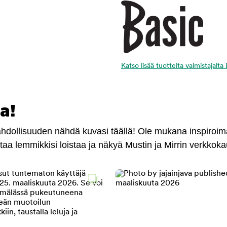
Katso lisää tuotteita valmistajalta
a!
mahdollisuuden nähdä kuvasi täällä! Ole mukana inspiroi
antaa lemmikkisi loistaa ja näkyä Mustin ja Mirrin verkkok