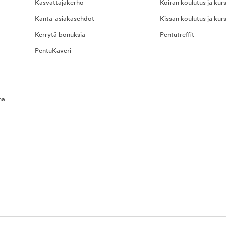
Kasvattajakerho
Koiran koulutus ja kurs
Kanta-asiakasehdot
Kissan koulutus ja kurs
Kerrytä bonuksia
Pentutreffit
PentuKaveri
na