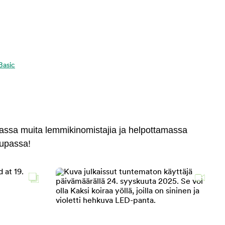
 Basic
massa muita lemmikinomistajia ja helpottamassa
aupassa!