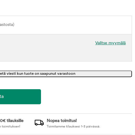
astosta)
Valitse myymälä
0€ tilauksille
Nopea toimitus!
n toimituksen!
Toimitamme tilauksesi 1-3 päivässä.