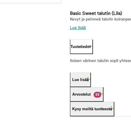
Basic Sweet talutin
(Lila)
Kevyt ja pehmeä talutin koiranpenn
Lue lisää
Tuotetiedot
Iloisen värinen talutin sopii yhte
Lue lisää
Arvostelut
22
Kysy meiltä tuotteesta