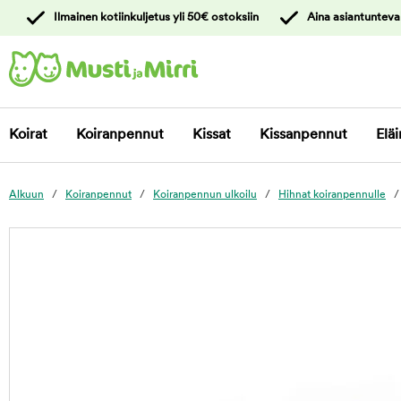
y
Ilmainen kotiinkuljetus yli 50€ ostoksiin
Aina asiantunteva
ltöön
Ota yhteyttä
asiakaspalveluun
Koirat
Koiranpennut
Kissat
Kissanpennut
Eläi
Alkuun
Koiranpennut
Koiranpennun ulkoilu
Hihnat koiranpennulle
foo