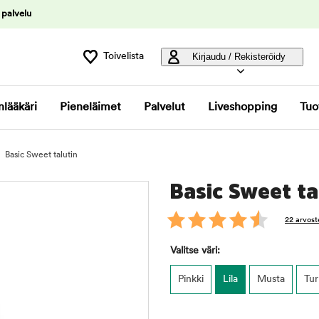
 palvelu
Toivelista
Kirjaudu / Rekisteröidy
nlääkäri
Pieneläimet
Palvelut
Liveshopping
Tuo
Basic Sweet talutin
Basic Sweet ta
22 arvost
Valitse väri:
Pinkki
Lila
Musta
Tur