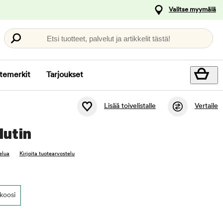
Valitse myymälä
Etsi tuotteet, palvelut ja artikkelit tästä!
temerkit
Tarjoukset
Lisää toivelistalle
Vertaile
lutin
elua
Kirjoita tuotearvostelu
koosi