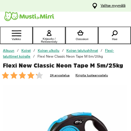
y
Valitse myymälä
ltöön
Ota yhteyttä
asiakaspalveluun
Kirjaudu /
Valikko
Ostoskori
Hae
Rekisteröidy
Alkuun
Koirat
Koiran ulkoilu
Koiran talutushihnat
Flexi-
taluttimet koiralle
Flexi New Classic Neon Tape M 5m/25kg
Flexi New Classic Neon Tape M 5m/25kg
foo
24 arvostelua
Kirjoita tuotearvostelu