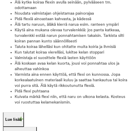
Älä kytke koiraa flexin avulla seinään, pylvääseen tm.
odottamaan
Noudata valmistajan ohjeistamaa painorajaa
Pidä flexiä ainoastaan kahvasta, ja kädessä
Älä tartu naruun, äläkä kierrä narua esim. ranteen ympäri
Käytä aina mukana olevaa turvalenkkiä: jos panta katkeaa,
turvalenkki estää narun ponnahtamisen takaisin. Tarkista silti
koiran pannan kunto säännöllisesti
Taluta koiraa lähelläsi kun ohitatte muita koiria ja ihmisiä
Kun talutat koiraa vierelläsi, lukitse kelan stoppari
Valmistaja ei suosittele flexiä lasten käyttöön
Älä koskaan avaa kelan kuorta, jousi voi ponnahtaa ulos ja
aiheuttaa vahinkoa
Varmista aina ennen käyttöä, että flexi on kunnossa. Jopa
korkealaatuinen materiaali kuluu ja saattaa hankautua tai koira
voi purra sitä. Älä käytä rikkoutunutta flexiä.
Pidä flexi puhtaana
Kuivata märkä flexi niin, että naru on ulkona kelasta. Kosteus
voi ruostuttaa kelamekanismin.
Lue lisää