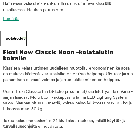
Heijastava kelatalutin nauhalla lisää turvallisuutta pimeällä
ulkoiltaessa. Nauhan pituus 5 m.
Lue lisää
Tuotetiedot
Flexi New Classic Neon -kelatalutin
koiralle
Klassisen kelataluttimen uudelleen muotoiltu ergonominen kelaosa
on mukava kädessä. Jarrupainike on entistä helpompi käyttää: jarrun
painaminen ei vaadi voimaa ja jarrun lukitseminen on helppoa.
Uusiin Flexi Classiceihin (S-koko ja isommat) saa liitettyä Flexi Vario -
sarjan lisäosat Multi Box -kakkapussirullan ja LED Lighting System -
valon. Nauhan pituus 5 metriä, koiran paino M-koossa max. 25 kg ja
L-koossa max. 50 kg.
Takuu kelausmekanismille 24 kk. Takuu raukeaa, mikäli
käyttö- ja
turvallisuusohjeita
ei noudateta;