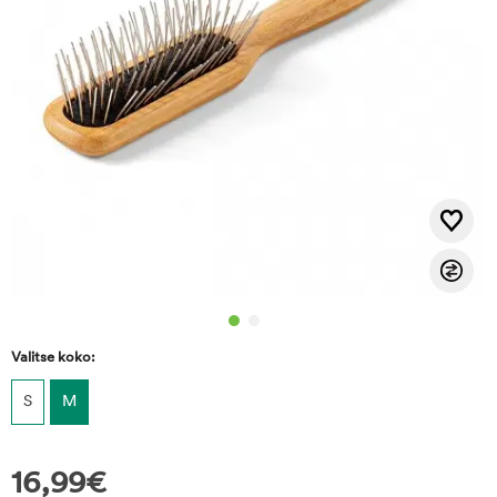
Valitse koko:
S
M
16,99
€