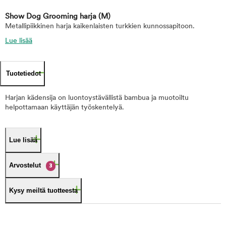
Show Dog Grooming harja
(M)
Metallipiikkinen harja kaikenlaisten turkkien kunnossapitoon.
Lue lisää
Tuotetiedot
Harjan kädensija on luontoystävällistä bambua ja muotoiltu
helpottamaan käyttäjän työskentelyä.
Lue lisää
Arvostelut
3
Kysy meiltä tuotteesta