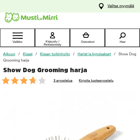
y
Valitse myymälä
ltöön
Ota yhteyttä
asiakaspalveluun
Kirjaudu /
Valikko
Ostoskori
Hae
Rekisteröidy
Alkuun
Kissat
Kissan turkinhoito
Harjat ja kynsisakset
Show Dog
Grooming harja
Show Dog Grooming harja
foo
3 arvostelua
Kirjoita tuotearvostelu