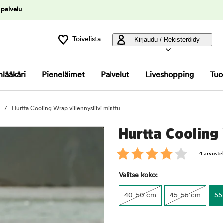
 palvelu
Toivelista
Kirjaudu / Rekisteröidy
nlääkäri
Pieneläimet
Palvelut
Liveshopping
Tuo
Hurtta Cooling Wrap viilennysliivi minttu
Hurtta Cooling 
4 arvoste
Valitse koko:
40-50 cm
45-55 cm
55