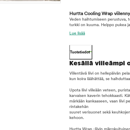
Hurtta Cooling Wrap viilenny
Veden haihtumiseen perustuva, teh
turkki on kuuma. Helppo pukea ja
Lue lisää
Tuotetiedot
Kesällä viileämpi
Viilentävä liivi on hellepäivän pe
kun koira läähättää, se haihduttaa 
Upota liivi viileään veteen, purist
karvaisen kaverin tehokkaasti. Kät
märkään kankaaseen, vaan liivi pe
rintakehän
suuret verisuonet sekä keuhkojen 
kehoon.
Hurtta Wrap -liivin mikrokuituine