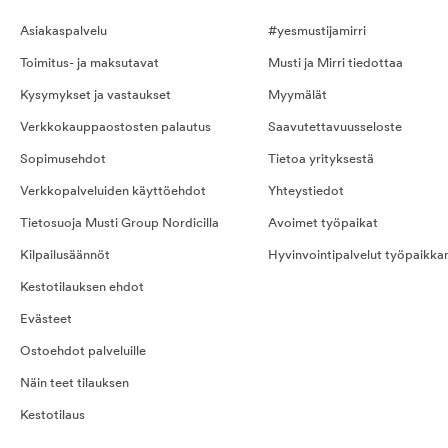
Asiakaspalvelu
#yesmustijamirri
Toimitus- ja maksutavat
Musti ja Mirri tiedottaa
Kysymykset ja vastaukset
Myymälät
Verkkokauppaostosten palautus
Saavutettavuusseloste
Sopimusehdot
Tietoa yrityksestä
Verkkopalveluiden käyttöehdot
Yhteystiedot
Tietosuoja Musti Group Nordicilla
Avoimet työpaikat
Kilpailusäännöt
Hyvinvointipalvelut työpaikka
Kestotilauksen ehdot
Evästeet
Ostoehdot palveluille
Näin teet tilauksen
Kestotilaus