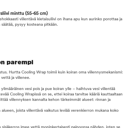
sliivi minttu
(55-65 cm)
okkaasti viilentävä kietaisuliivi on ihana apu kun aurinko porottaa ja
 säätää, pysyy kosteana pitkään.
 on parempi
lastus. Hurtta Cooling Wrap toimii kuin koiran oma viilennysmekanismi:
vettä ja viilenee.
a ylimääräinen vesi pois ja pue koiran ylle – haihtuva vesi viilentää
evää Cooling Wrapissä on se, ettei koiraa tarvitse kääriä kauttaaltaan
ittää viilennyksen kannalta kehon tärkeimmät alueet: rinnan ja
alueen, joista viilentävä vaikutus leviää verenkierron mukana koko
n sisäkerros imee vettä moninkertaisesti painoonsa nähden, joten se