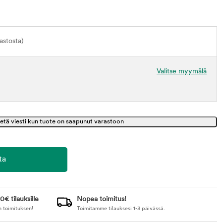
astosta)
Valitse myymälä
0€ tilauksille
Nopea toimitus!
n toimituksen!
Toimitamme tilauksesi 1-3 päivässä.