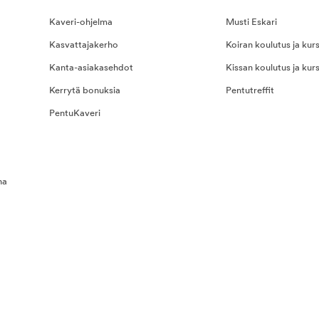
Kaveri-ohjelma
Musti Eskari
Kasvattajakerho
Koiran koulutus ja kurs
Kanta-asiakasehdot
Kissan koulutus ja kurs
Kerrytä bonuksia
Pentutreffit
PentuKaveri
na