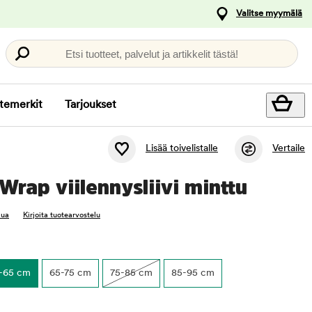
Valitse myymälä
Etsi tuotteet, palvelut ja artikkelit tästä!
temerkit
Tarjoukset
Lisää toivelistalle
Vertaile
Wrap viilennysliivi minttu
lua
Kirjoita tuotearvostelu
-65 cm
65-75 cm
75-85 cm
85-95 cm