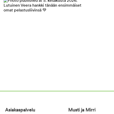
Asiakaspalvelu
Musti ja Mirri