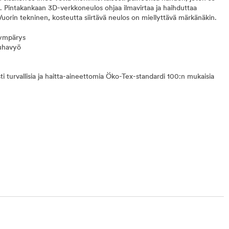
än. Pintakankaan 3D-verkkoneulos ohjaa ilmavirtaa ja haihduttaa
uorin tekninen, kosteutta siirtävä neulos on miellyttävä märkänäkin.
nympärys
uhavyö
sti turvallisia ja haitta-aineettomia Öko-Tex-standardi 100:n mukaisia