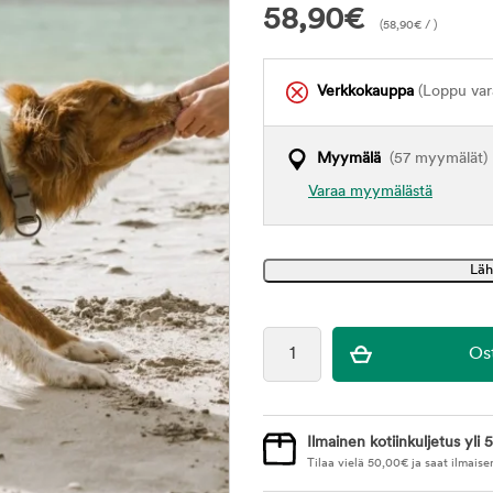
58,90
€
(
58,90
€
/ )
Verkkokauppa
(Loppu var
Myymälä
(57 myymälät)
Varaa myymälästä
Ilmainen kotiinkuljetus yli 5
Tilaa vielä
50,00
€
ja saat ilmaise