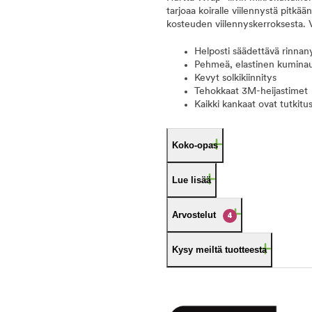
tarjoaa koiralle viilennystä pitkä
kosteuden viilennyskerroksesta. V
Helposti säädettävä rinna
Pehmeä, elastinen kumina
Kevyt solkikiinnitys
Tehokkaat 3M-heijastimet
Kaikki kankaat ovat tutkitu
Koko-opas
Lue lisää
Arvostelut
4
Kysy meiltä tuotteesta