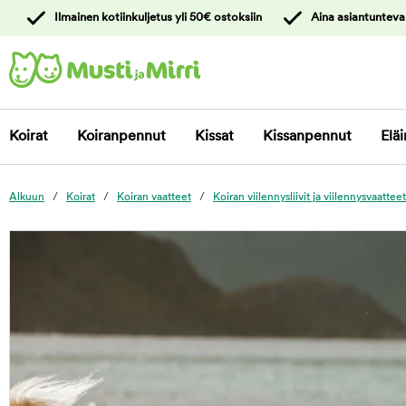
y
Ilmainen kotiinkuljetus yli 50€ ostoksiin
Aina asiantunteva
ltöön
Ota yhteyttä
asiakaspalveluun
Koirat
Koiranpennut
Kissat
Kissanpennut
Eläi
Alkuun
Koirat
Koiran vaatteet
Koiran viilennysliivit ja viilennysvaatteet
foo