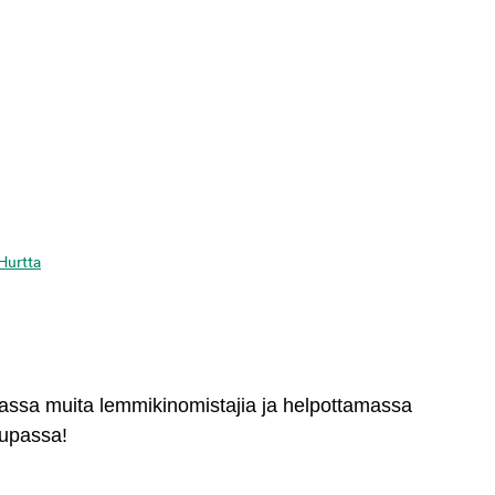
 Hurtta
massa muita lemmikinomistajia ja helpottamassa
aupassa!