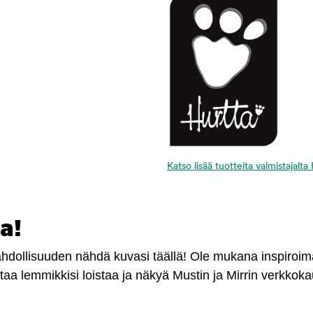
Katso lisää tuotteita valmistajalta
a!
mahdollisuuden nähdä kuvasi täällä! Ole mukana inspiroi
antaa lemmikkisi loistaa ja näkyä Mustin ja Mirrin verkkok