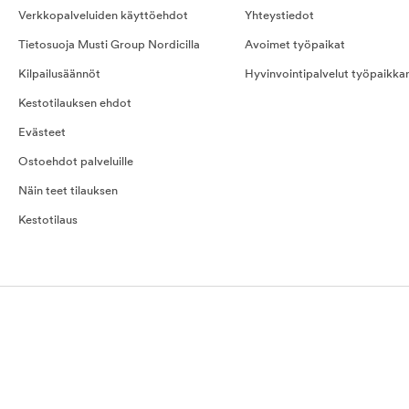
Verkkopalveluiden käyttöehdot
Yhteystiedot
Tietosuoja Musti Group Nordicilla
Avoimet työpaikat
Kilpailusäännöt
Hyvinvointipalvelut työpaikka
Kestotilauksen ehdot
Evästeet
Ostoehdot palveluille
Näin teet tilauksen
Kestotilaus