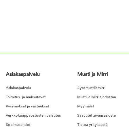
Asiakaspalvelu
Musti ja Mirri
Asiakaspalvelu
#yesmustijamirri
Toimitus- ja maksutavat
Musti ja Mirri tiedottaa
Kysymykset ja vastaukset
Myymälät
Verkkokauppaostosten palautus
Saavutettavuusseloste
Sopimusehdot
Tietoa yrityksestä