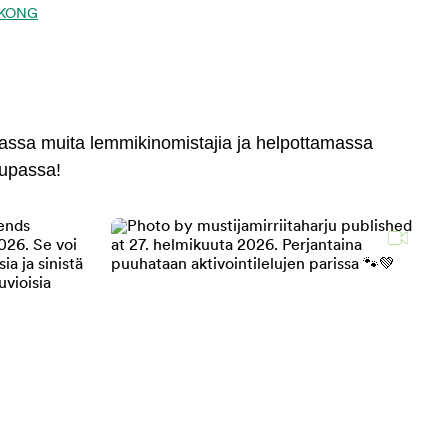
ta KONG
massa muita lemmikinomistajia ja helpottamassa
aupassa!