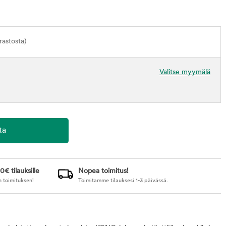
astosta)
Valitse myymälä
0€ tilauksille
Nopea toimitus!
n toimituksen!
Toimitamme tilauksesi 1-3 päivässä.