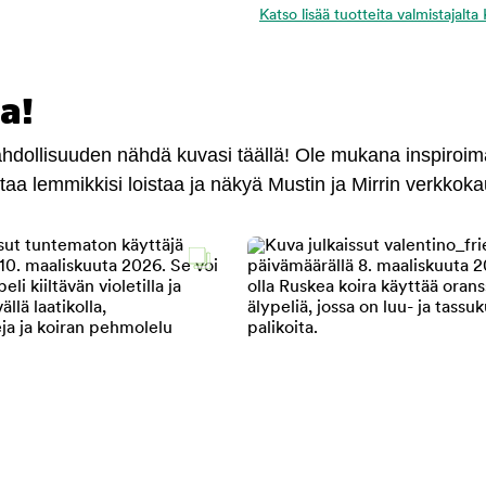
Katso lisää tuotteita valmistajal
a!
mahdollisuuden nähdä kuvasi täällä! Ole mukana inspiroi
antaa lemmikkisi loistaa ja näkyä Mustin ja Mirrin verkkok