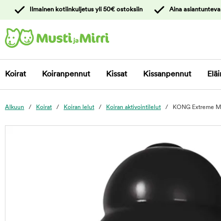
y
Ilmainen kotiinkuljetus yli 50€ ostoksiin
Aina asiantunteva
ltöön
Ota yhteyttä
asiakaspalveluun
Koirat
Koiranpennut
Kissat
Kissanpennut
Eläi
Alkuun
Koirat
Koiran lelut
Koiran aktivointilelut
KONG Extreme M
foo