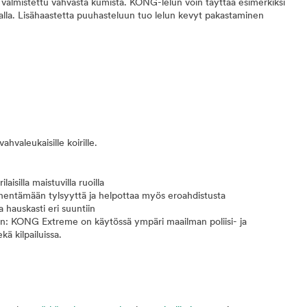
almistettu vahvasta kumista. KONG-lelun voin täyttää esimerkiksi
oalla. Lisähaastetta puuhasteluun tuo lelun kevyt pakastaminen
hvaleukaisille koirille.
aisilla maistuvilla ruoilla
vähentämään tylsyyttä ja helpottaa myös eroahdistusta
 hauskasti eri suuntiin
ön: KONG Extreme on käytössä ympäri maailman poliisi- ja
kä kilpailuissa.