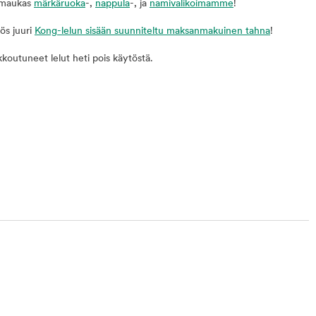
a maukas
märkäruoka
-,
nappula
-, ja
namivalikoimamme
!
ös juuri
Kong-lelun sisään suunniteltu maksanmakuinen tahna
!
ikkoutuneet lelut heti pois käytöstä.