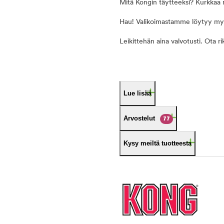
Mitä Kongin täytteeksi? Kurkka
Hau! Valikoimastamme löytyy my
Leikittehän aina valvotusti. Ota r
Lue lisää
Arvostelut
77
Kysy meiltä tuotteesta