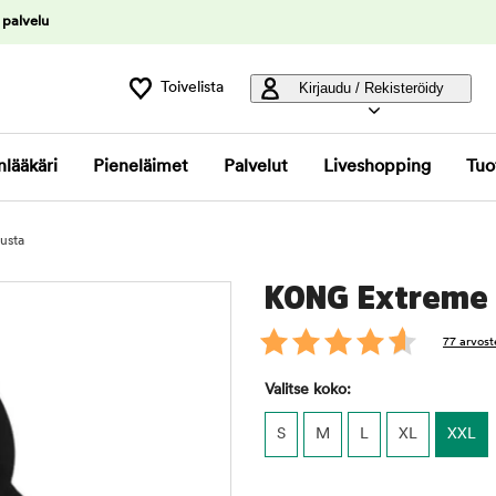
 palvelu
Toivelista
Kirjaudu / Rekisteröidy
nlääkäri
Pieneläimet
Palvelut
Liveshopping
Tuo
usta
KONG Extreme
77 arvost
Valitse koko:
S
M
L
XL
XXL