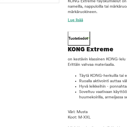
KONG Extreme-täyskumilelut on v
nameilla, nappuloilla tai märkäru
märkäruokineen.
Lue lisää
Tuotetiedot
KONG Extreme
on kestävin klassinen KONG-lelu va
Erittäin vahvaa materiaalia.
Täytä KONG-herkuilla tai eril
Ruoalla aktivointi auttaa 
Hyvä leikkeihin - ponnahtaa
Soveltuu vaativaan käyttö
huumekoirilla, armeijassa se
Väri: Musta
Koot: M-XXL