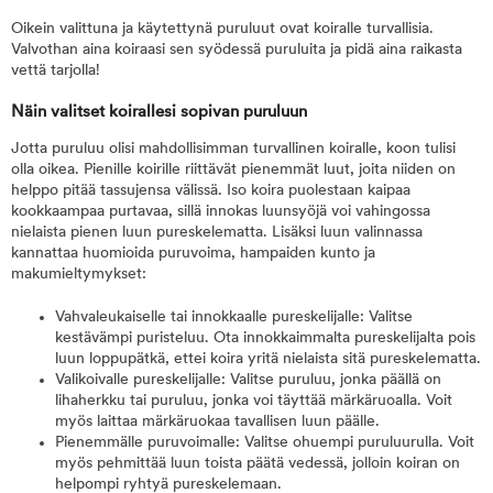
Oikein valittuna ja käytettynä puruluut ovat koiralle turvallisia.
Valvothan aina koiraasi sen syödessä puruluita ja pidä aina raikasta
vettä tarjolla!
Näin valitset koirallesi sopivan puruluun
Jotta puruluu olisi mahdollisimman turvallinen koiralle, koon tulisi
olla oikea. Pienille koirille riittävät pienemmät luut, joita niiden on
helppo pitää tassujensa välissä. Iso koira puolestaan kaipaa
kookkaampaa purtavaa, sillä innokas luunsyöjä voi vahingossa
nielaista pienen luun pureskelematta. Lisäksi luun valinnassa
kannattaa huomioida puruvoima, hampaiden kunto ja
makumieltymykset:
Vahvaleukaiselle tai innokkaalle pureskelijalle: Valitse
kestävämpi puristeluu. Ota innokkaimmalta pureskelijalta pois
luun loppupätkä, ettei koira yritä nielaista sitä pureskelematta.
Valikoivalle pureskelijalle: Valitse puruluu, jonka päällä on
lihaherkku tai puruluu, jonka voi täyttää märkäruoalla. Voit
myös laittaa märkäruokaa tavallisen luun päälle.
Pienemmälle puruvoimalle: Valitse ohuempi puruluurulla. Voit
myös pehmittää luun toista päätä vedessä, jolloin koiran on
helpompi ryhtyä pureskelemaan.