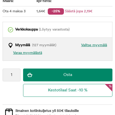
Määrä:
kpl-hinta:
Ota 4 maksa 3
1
,64
€
-25%
Säästä jopa
2
,19
€
Verkkokauppa
(Löytyy varastosta)
Myymälä
(127 myymälät)
Valitse myymälä
Varaa myymälästä
%
Ilmainen kotiinkuljetus yli 50€ tilauksille