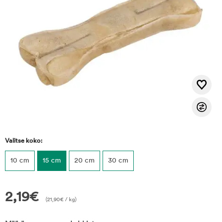
Valitse koko:
10 cm
15 cm
20 cm
30 cm
2,19
€
(
21,90
€
/ kg)