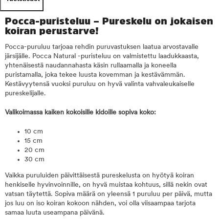
Pocca-puristeluu – Pureskelu on jokaisen
koiran perustarve!
Pocca-puruluu tarjoaa rehdin puruvastuksen laatua arvostavalle
järsijälle. Pocca Natural -puristeluu on valmistettu laadukkaasta,
yhtenäisestä naudannahasta käsin rullaamalla ja koneella
puristamalla, joka tekee luusta kovemman ja kestävämmän.
Kestävyytensä vuoksi puruluu on hyvä valinta vahvaleukaiselle
pureskelijalle.
Valikoimassa kaiken kokoisille kidoille sopiva koko:
10 cm
15 cm
20 cm
30 cm
Vaikka puruluiden päivittäisestä pureskelusta on hyötyä koiran
henkiselle hyvinvoinnille, on hyvä muistaa kohtuus, sillä nekin ovat
vatsan täytettä. Sopiva määrä on yleensä 1 puruluu per päivä, mutta
jos luu on iso koiran kokoon nähden, voi olla viisaampaa tarjota
samaa luuta useampana päivänä.