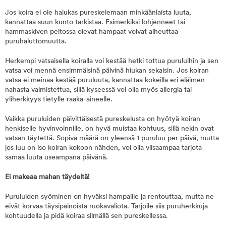
Jos koira ei ole halukas pureskelemaan minkäänlaista luuta,
kannattaa suun kunto tarkistaa. Esimerkiksi lohjenneet tai
hammaskiven peitossa olevat hampaat voivat aiheuttaa
puruhaluttomuutta.
Herkempi vatsaisella koiralla voi kestää hetki tottua puruluihin ja sen
vatsa voi mennä ensimmäisinä päivinä hiukan sekaisin. Jos koiran
vatsa ei meinaa kestää puruluuta, kannattaa kokeilla eri eläimen
nahasta valmistettua, sillä kyseessä voi olla myös allergia tai
yliherkkyys tietylle raaka-aineelle.
Vaikka puruluiden päivittäisestä pureskelusta on hyötyä koiran
henkiselle hyvinvoinnille, on hyvä muistaa kohtuus, sillä nekin ovat
vatsan täytettä. Sopiva määrä on yleensä 1 puruluu per päivä, mutta
jos luu on iso koiran kokoon nähden, voi olla viisaampaa tarjota
samaa luuta useampana päivänä.
Ei makeaa mahan täydeltä!
Puruluiden syöminen on hyväksi hampaille ja rentouttaa, mutta ne
eivät korvaa täysipainoista ruokavaliota. Tarjoile siis puruherkkuja
kohtuudella ja pidä koiraa silmällä sen pureskellessa.