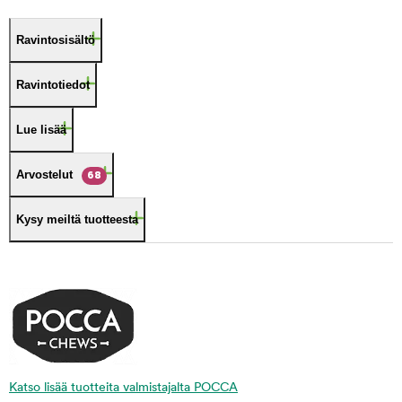
Ravintosisältö
Ravintotiedot
Lue lisää
Arvostelut
68
Kysy meiltä tuotteesta
Katso lisää tuotteita valmistajalta POCCA