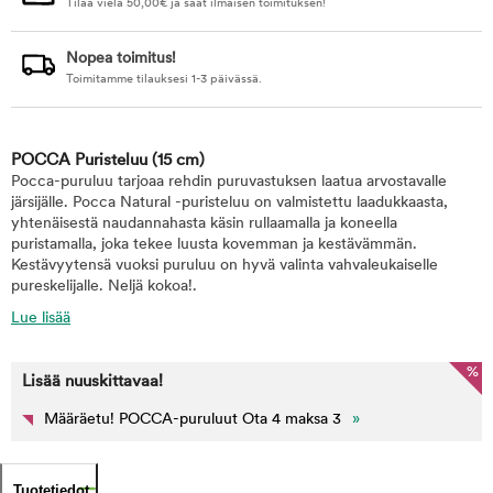
Tilaa vielä
50,00
€
ja saat ilmaisen toimituksen!
Nopea toimitus!
Toimitamme tilauksesi 1-3 päivässä.
POCCA Puristeluu
(15 cm)
Pocca-puruluu tarjoaa rehdin puruvastuksen laatua arvostavalle
järsijälle. Pocca Natural -puristeluu on valmistettu laadukkaasta,
yhtenäisestä naudannahasta käsin rullaamalla ja koneella
puristamalla, joka tekee luusta kovemman ja kestävämmän.
Kestävyytensä vuoksi puruluu on hyvä valinta vahvaleukaiselle
pureskelijalle. Neljä kokoa!.
Lue lisää
%
Lisää nuuskittavaa!
Määräetu! POCCA-puruluut Ota 4 maksa 3
»
Tuotetiedot