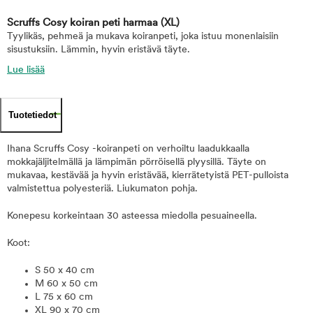
Scruffs Cosy koiran peti harmaa
(XL)
Tyylikäs, pehmeä ja mukava koiranpeti, joka istuu monenlaisiin
sisustuksiin. Lämmin, hyvin eristävä täyte.
Lue lisää
Tuotetiedot
Ihana Scruffs Cosy -koiranpeti on verhoiltu laadukkaalla
mokkajäljitelmällä ja lämpimän pörröisellä plyysillä. Täyte on
mukavaa, kestävää ja hyvin eristävää, kierrätetyistä PET-pulloista
valmistettua polyesteriä. Liukumaton pohja.
Konepesu korkeintaan 30 asteessa miedolla pesuaineella.
Koot:
S 50 x 40 cm
M 60 x 50 cm
L 75 x 60 cm
XL 90 x 70 cm