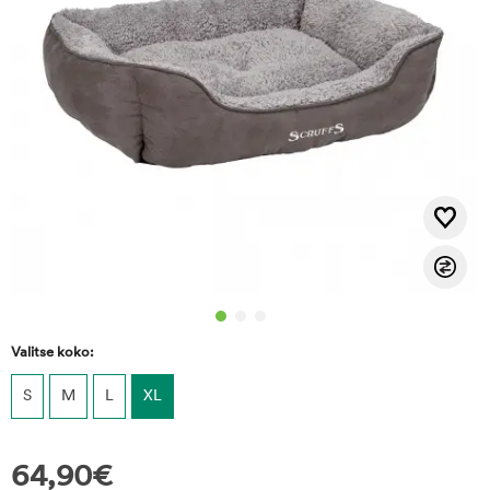
Valitse koko:
S
M
L
XL
64,90
€