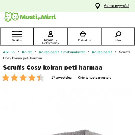
y
Valitse myymälä
ltöön
Ota yhteyttä
asiakaspalveluun
Kirjaudu /
Valikko
Ostoskori
Hae
Rekisteröidy
Alkuun
Koirat
Koiran pedit ja makuualustat
Koiran pedit
Scruffs
Cosy koiran peti harmaa
Scruffs Cosy koiran peti harmaa
foo
27 arvostelua
Kirjoita tuotearvostelu