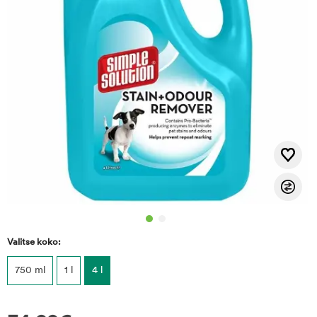
Valitse koko:
750 ml
1 l
4 l