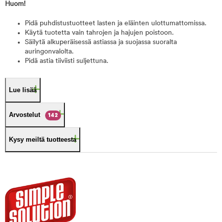
Huom!
Pidä puhdistustuotteet lasten ja eläinten ulottumattomissa.
Käytä tuotetta vain tahrojen ja hajujen poistoon.
Säilytä alkuperäisessä astiassa ja suojassa suoralta
auringonvalolta.
Pidä astia tiiviisti suljettuna.
Lue lisää
Arvostelut
142
Kysy meiltä tuotteesta