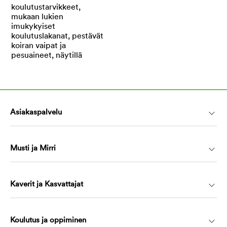
Asiakaspalvelu
Musti ja Mirri
Kaverit ja Kasvattajat
Koulutus ja oppiminen