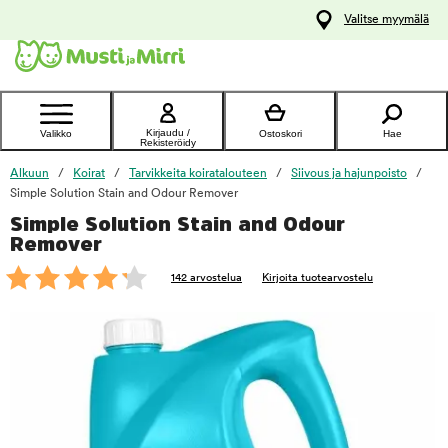
y
Valitse myymälä
ltöön
Ota yhteyttä
asiakaspalveluun
Kirjaudu /
Valikko
Ostoskori
Hae
Rekisteröidy
Alkuun
Koirat
Tarvikkeita koiratalouteen
Siivous ja hajunpoisto
Simple Solution Stain and Odour Remover
Simple Solution Stain and Odour
foo
Remover
142 arvostelua
Kirjoita tuotearvostelu