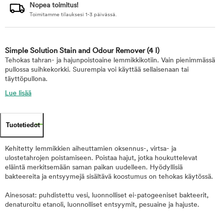
Nopea toimitus!
Toimitamme tilauksesi 1-3 päivässä.
Simple Solution Stain and Odour Remover
(4 l)
Tehokas tahran- ja hajunpoistoaine lemmikkikotiin. Vain pienimmässä
pullossa suihkekorkki. Suurempia voi käyttää sellaisenaan tai
täyttöpullona.
Lue lisää
Tuotetiedot
Kehitetty lemmikkien aiheuttamien oksennus-, virtsa- ja
ulostetahrojen poistamiseen. Poistaa hajut, jotka houkuttelevat
eläintä merkitsemään saman paikan uudelleen. Hyödyllisiä
bakteereita ja entsyymejä sisältävä koostumus on tehokas käytössä.
Ainesosat: puhdistettu vesi, luonnolliset ei-patogeeniset bakteerit,
denaturoitu etanoli, luonnolliset entsyymit, pesuaine ja hajuste.