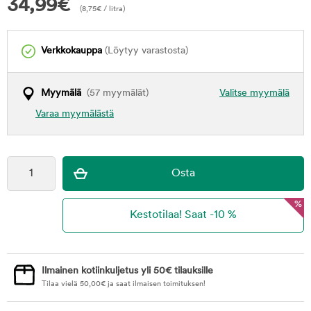
34,99
€
(
8,75
€
/ litra)
Verkkokauppa
(Löytyy varastosta)
Myymälä
(57 myymälät)
Valitse myymälä
Varaa myymälästä
%
Ilmainen kotiinkuljetus yli 50€ tilauksille
Tilaa vielä
50,00
€
ja saat ilmaisen toimituksen!