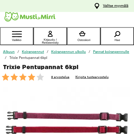
y
Valitse myymälä
ltöön
Ota yhteyttä
asiakaspalveluun
Kirjaudu /
Valikko
Ostoskori
Hae
Rekisteröidy
Alkuun
Koiranpennut
Koiranpennun ulkoilu
Pannat koiranpennulle
Trixie Pentupannat 6kpl
Trixie Pentupannat 6kpl
foo
8 arvostelua
Kirjoita tuotearvostelu