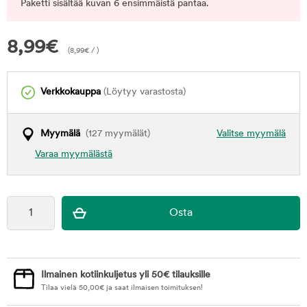
Paketti sisältää kuvan 6 ensimmäistä pantaa.
8,99
€
(
8,99
€
/ )
Verkkokauppa
(Löytyy varastosta)
Myymälä
(127 myymälät)
Valitse myymälä
Varaa myymälästä
Ilmainen kotiinkuljetus yli 50€ tilauksille
Tilaa vielä
50,00
€
ja saat ilmaisen toimituksen!