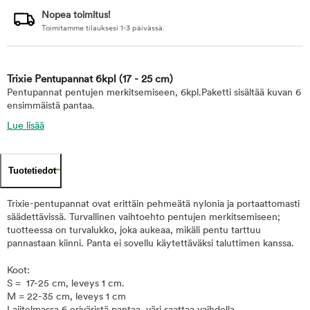
Nopea toimitus!
Toimitamme tilauksesi 1-3 päivässä.
Trixie Pentupannat 6kpl
(17 - 25 cm)
Pentupannat pentujen merkitsemiseen, 6kpl.Paketti sisältää kuvan 6
ensimmäistä pantaa.
Lue lisää
Tuotetiedot
Trixie-pentupannat ovat erittäin pehmeätä nylonia ja portaattomasti
säädettävissä. Turvallinen vaihtoehto pentujen merkitsemiseen;
tuotteessa on turvalukko, joka aukeaa, mikäli pentu tarttuu
pannastaan kiinni. Panta ei sovellu käytettäväksi taluttimen kanssa.
Koot:
S = 17-25 cm, leveys 1 cm.
M = 22-35 cm, leveys 1 cm