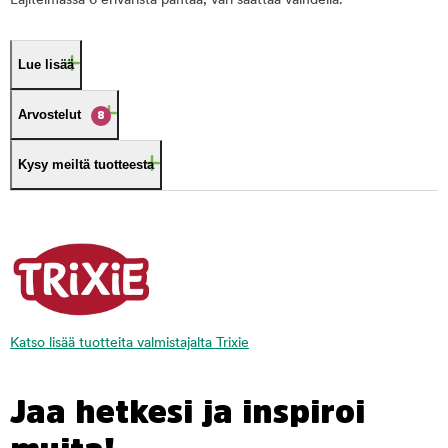
Lajitelmassa 6 eriväristä pantaa, väri saattaa vaihdella.
Lue lisää
Arvostelut
8
Kysy meiltä tuotteesta
Katso lisää tuotteita valmistajalta Trixie
Jaa hetkesi ja inspiroi